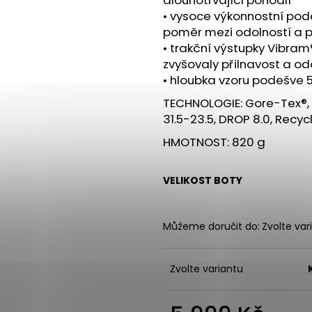
• vysoce výkonnostní pod
poměr mezi odolností a př
• trakční výstupky Vibram
zvyšovaly přilnavost a o
• hloubka vzoru podešve
TECHNOLOGIE: Gore-Tex®,
31.5-23.5, DROP 8.0, Recyc
HMOTNOST: 820 g
VELIKOST BOTY
Můžeme doručit do:
Zvolte var
Zvolte variantu