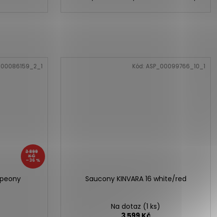
_00086159_2_1
Kód:
ASP_00099766_10_1
3 899
KČ
–36 %
/peony
Saucony KINVARA 16 white/red
Na dotaz
(1 ks)
3 599 Kč