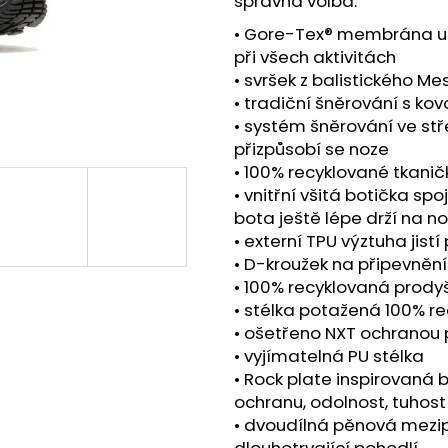
správná volba.
MERRELL HYDRO MOC
SAUCONY ENDOR
BLACK/MOSSTONE
WHITE/MUTANT
• Gore-Tex® membrána udr
1 399 Kč
4 190 Kč
při všech aktivitách
Původně:
5 979
• svršek z balistického M
• tradiční šněrování s ko
• systém šněrování ve stř
přizpůsobí se noze
• 100% recyklované tkanič
• vnitřní všitá botička sp
bota ještě lépe drží na n
• externí TPU výztuha jis
• D-kroužek na připevnění
• 100% recyklovaná prody
• stélka potažená 100% 
• ošetřeno NXT ochranou
• vyjímatelná PU stélka
• Rock plate inspirovaná
ochranu, odolnost, tuhost
• dvoudílná pěnová mezip
dlouhotrvající pohodlí