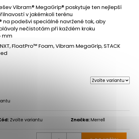
ešev Vibram® MegaGrip® poskytuje ten nejlepší
ilnavostí v jakémkoli terénu
® na podešvi speciálně navržené tak, aby
dolávaly nečistotám při každém kroku
 5 mm
 NXT, FloatPro™ Foam, Vibram MegaGrip, STACK
led
iantu
Kód:
Zvolte variantu
Značka:
Merrell