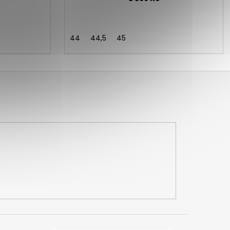
44
44,5
45