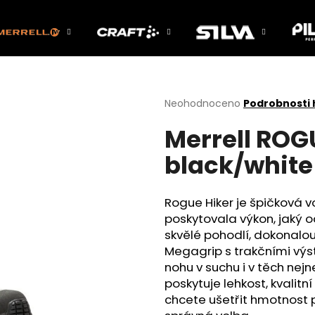
Co potřebujete najít?
Průměrné
Neohodnoceno
Podrobnosti
hodnocení
Merrell ROG
produktu
HLEDAT
je
black/white
0,0
z
5
Doporučujeme
hvězdiček.
Rogue Hiker je špičková v
poskytovala výkon, jaký 
skvělé pohodlí, dokonalou
Megagrip s trakčními výst
nohu v suchu i v těch nejn
poskytuje lehkost, kvalitn
chcete ušetřit hmotnost 