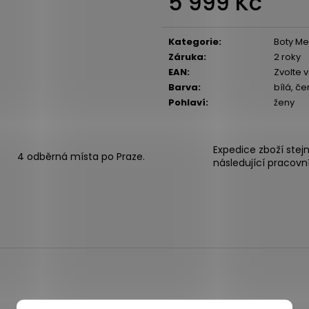
5 999 Kč
Měrná
cena:
Kategorie
:
Boty Mer
Záruka
:
2 roky
EAN
:
Zvolte 
Barva
:
bílá, če
Pohlaví
:
ženy
Expedice zboží stej
4 odběrná místa po Praze.
následující pracovn