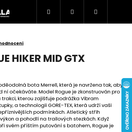
Hledat
Přihlášení
Nákupní
Akce
košík
 hodnocení
UE HIKER MID GTX
oděodolná bota Merrell, která je navržena tak, aby
od ní očekáváte. Model Rogue je zkonstruován pro
 trakci, kterou zajišťuje podrážka Vibram
upky, a technologii GORE-TEX, která udrží vaši
epříznivějších podmínkách. Atletický střih
Následující
í výkon a pohodlí na trailových stezkách. Když
při svém příštím putování s batohem, Rogue je