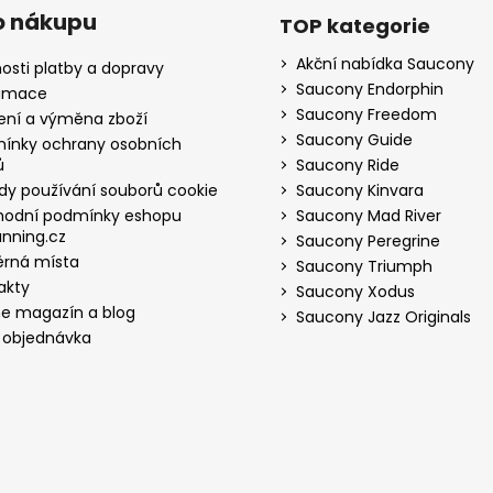
o nákupu
TOP kategorie
Akční nabídka Saucony
osti platby a dopravy
Saucony Endorphin
amace
Saucony Freedom
ení a výměna zboží
Saucony Guide
ínky ochrany osobních
ů
Saucony Ride
dy používání souborů cookie
Saucony Kinvara
odní podmínky eshopu
Saucony Mad River
nning.cz
Saucony Peregrine
rná místa
Saucony Triumph
akty
Saucony Xodus
ne magazín a blog
Saucony Jazz Originals
 objednávka