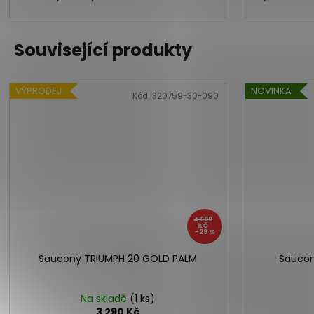
Související produkty
VÝPRODEJ
NOVINKA
Kód:
S20759-30-090
4 699
KČ
–29 %
Saucony TRIUMPH 20 GOLD PALM
Saucon
Na skladě
(1 ks)
3 290 Kč