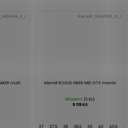
_00091614_3_1
Kód:
ASP_00097503_10_1
EAKER multi
Merrell ROGUE HIKER MID GTX mantis
Skladem
(5 ks)
5 119 Kč
37
37,5
38
38,5
39
40
40,5
41