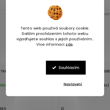
VÝPRODEJ
Kód:
ASP_00097538_3_1
Kód:
ASP
Tento web používá soubory cookie.
Dalším procházením tohoto webu
vyjadřujete souhlas s jejich používáním..
Více informací
zde
.
Souhlasím
 TRAIL GLOVE 7 pink salt
Merrell BARE STEPS A83 SN
Nastavení
Skladem
(>5 ks)
Skladem
(4 ks)
2 719 Kč
1 119 Kč
38,5
21