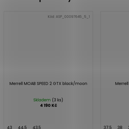
Kód:
ASP_00097645_5_1
Merrell MOAB SPEED 2 GTX black/moon
Merrell
Skladem
(3 ks)
4 190 Kč
43
44,5
43,5
37,5
38