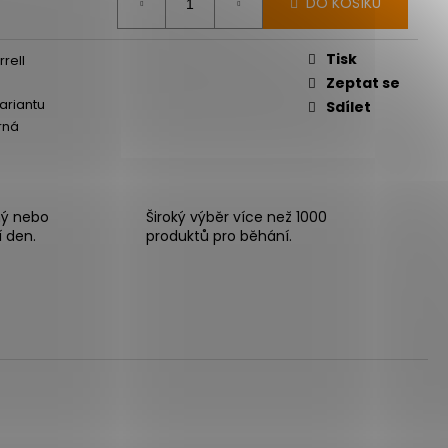
DO KOŠÍKU
Tisk
rell
Zeptat se
variantu
Sdílet
rná
ný nebo
Široký výběr více než 1000
í den.
produktů pro běhání.