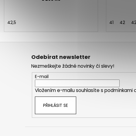
42,5
41
42
42
Z
á
Odebírat newsletter
p
Nezmeškejte žádné novinky či slevy!
a
t
E-mail
í
Vložením e-mailu souhlasíte s
podmínkami o
PŘIHLÁSIT SE