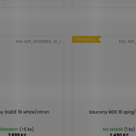
VÝPRODEJ
Kód:
ASP_00103656_10_1
Kód:
ASP
y GUIDE 19 white/citron
Saucony RIDE 16 sprig
Skladem
(>5 ks)
Na skladě
(1 ks)
3 899 Kč
2 490 Kč