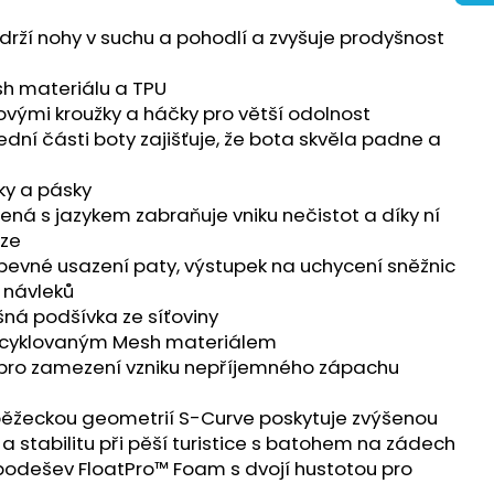
PHIN PRO 4
ží nohy v suchu a pohodlí a zvyšuje prodyšnost
 Kč
esh materiálu a TPU
vovými kroužky a háčky pro větší odolnost
ední části boty zajišťuje, že bota skvěla padne a
ky a pásky
ojená s jazykem zabraňuje vniku nečistot a díky ní
oze
tí pevné usazení paty, výstupek na uchycení sněžnic
 návleků
šná podšívka ze síťoviny
recyklovaným Mesh materiálem
 pro zamezení vzniku nepříjemného zápachu
 běžeckou geometrií S-Curve poskytuje zvýšenou
 a stabilitu při pěší turistice s batohem na zádech
odešev FloatPro™ Foam s dvojí hustotou pro