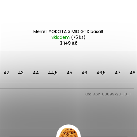
Merrell YOKOTA 3 MID GTX basalt
Skladem
(>5 ks)
3 149 Kč
42
43
44
44,5
45
46
46,5
47
48
Kód:
ASP_00099720_10_1