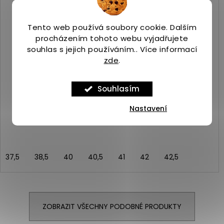
Tento web používá soubory cookie. Dalším
procházením tohoto webu vyjadřujete
souhlas s jejich používáním.. Více informací
zde
.
Souhlasím
Merrell YOKOTA 3 GTX black
Skladem
(3 ks)
Nastavení
2 969 Kč
37,5
38,5
40
40,5
41
42
42,5
ZOBRAZIT VŠECHNY PODOBNÉ PRODUKTY