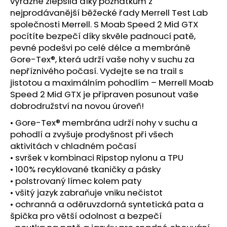
č
výrazně zlepšila díky poznatkům z
u
nejprodávanější běžecké řady Merrell Test Lab
j
společnosti Merrell. S Moab Speed 2 Mid GTX
e
pocítíte bezpečí díky skvěle padnoucí patě,
m
pevné podešvi po celé délce a membráně
e
Gore-Tex®, která udrží vaše nohy v suchu za
nepříznivého počasí. Vydejte se na trail s
jistotou a maximálním pohodlím – Merrell Moab
SAUCONY
Speed 2 Mid GTX je připraven posunout vaše
TRIUMPH
24
dobrodružství na novou úroveň!
QUARTZ/EGGPLANT
• Gore-Tex® membrána udrží nohy v suchu a
4
pohodlí a zvyšuje prodyšnost při všech
699
Kč
aktivitách v chladném počasí
• svršek v kombinaci Ripstop nylonu a TPU
• 100% recyklované tkaničky a pásky
• polstrovaný límec kolem paty
• všitý jazyk zabraňuje vniku nečistot
• ochranná a oděruvzdorná syntetická pata a
špička pro větší odolnost a bezpečí