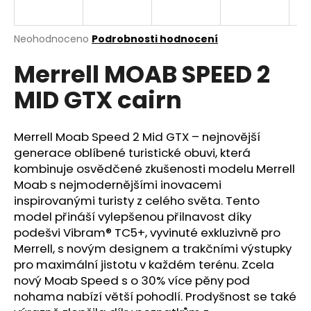
a
j
Průměrné
Neohodnoceno
Podrobnosti hodnocení
í
hodnocení
Merrell MOAB SPEED 2
produktu
t
je
?
MID GTX cairn
0,0
z
5
hvězdiček.
Merrell Moab Speed 2 Mid GTX – nejnovější
generace oblíbené turistické obuvi, která
HLEDAT
kombinuje osvědčené zkušenosti modelu Merrell
Moab s nejmodernějšími inovacemi
inspirovanými turisty z celého světa. Tento
model přináší vylepšenou přilnavost díky
D
podešvi Vibram® TC5+, vyvinuté exkluzivně pro
o
Merrell, s novým designem a trakčními výstupky
p
pro maximální jistotu v každém terénu. Zcela
o
nový Moab Speed s o 30% více pěny pod
r
nohama nabízí větší pohodlí. Prodyšnost se také
u