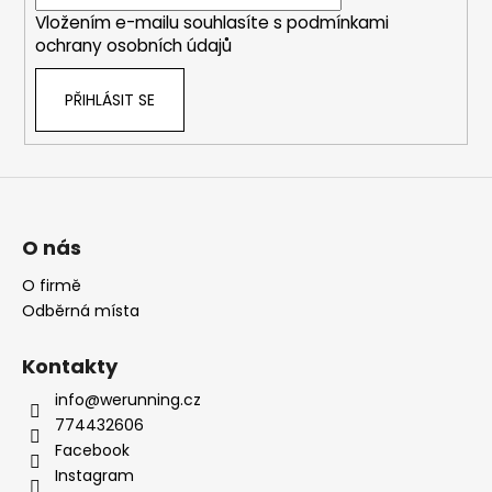
í
Vložením e-mailu souhlasíte s
podmínkami
ochrany osobních údajů
PŘIHLÁSIT SE
O nás
O firmě
Odběrná místa
Kontakty
info@werunning.cz
774432606
Facebook
Instagram