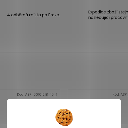
Expedice zboží stej
4 odběrná místa po Praze.
následující pracovn
Kód:
ASP_00101218_10_1
Kód:
ASP