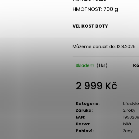
HMOTNOST: 700 g
VELIKOST BOTY
Můžeme doručit do:
12.8.2026
Skladem
(1 ks)
Kó
2 999 Kč
Měrná
cena:
Kategorie
:
Lifesty
Záruka
:
2 roky
EAN
:
1950208
Barva
:
bílá
Pohlaví
:
ženy