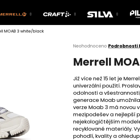
ll MOAB 3 white/black
Co potřebujete najít?
Průměrné
Neohodnoceno
Podrobnosti
hodnocení
Merrell MOA
produktu
HLEDAT
je
0,0
z
Již více než 15 let je Mer
5
Doporučujeme
univerzální použití. Pros
hvězdiček.
odolnosti a všestrannost
generace Moab umožnila 2
verze Moab 3 má novou v
mezipodešev a nejlepší p
nejekologičtějším modelem
recyklované materiály. V
pohodlí, kvality a ohledup