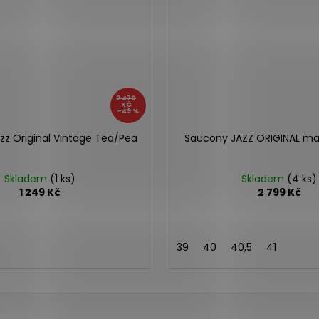
2 470
KČ
–49 %
zz Original Vintage Tea/Pea
Saucony JAZZ ORIGINAL m
Skladem
(1 ks)
Skladem
(4 ks)
1 249 Kč
2 799 Kč
39
40
40,5
41