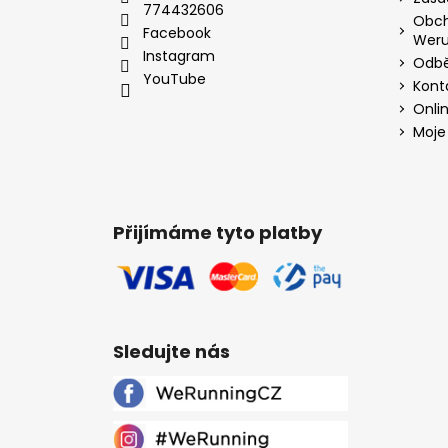
774432606
Obch
Facebook
Weru
Instagram
Odbě
YouTube
Kont
Onli
Moje
Přijímáme tyto platby
Sledujte nás