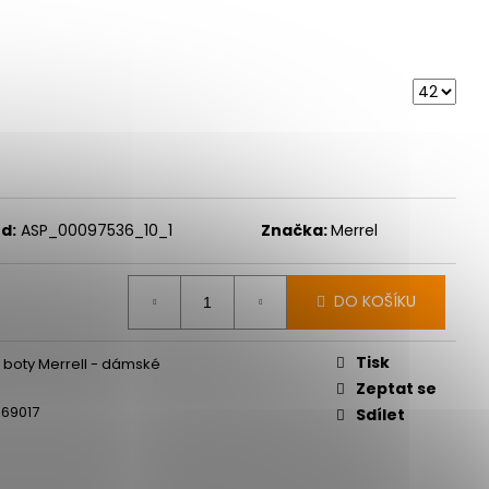
d:
ASP_00097536_10_1
Značka:
Merrel
DO KOŠÍKU
Tisk
le boty Merrell - dámské
Zeptat se
69017
Sdílet