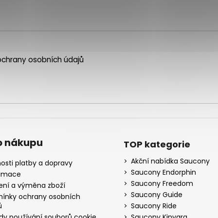
chrany osobních údajů
o nákupu
TOP kategorie
Akční nabídka Saucony
osti platby a dopravy
Saucony Endorphin
amace
Saucony Freedom
ení a výměna zboží
Saucony Guide
ínky ochrany osobních
ů
Saucony Ride
dy používání souborů cookie
Saucony Kinvara