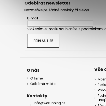
á
Odebírat newsletter
p
Nezmeškejte žádné novinky či slevy!
a
t
E-mail
í
Vložením e-mailu souhlasíte s
podmínkami o
PŘIHLÁSIT SE
Vše 
O nás
O firmě
Možn
Odběrná místa
Rekl
Vrác
Kontakty
Podm
údaj
info@werunning.cz
Zása