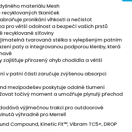
 ULTRA 3 BLACK/DUSK
rodyšného materiálu Mesh
ně recyklovaných tkaniček
 Kč
 zabraňuje pronikání vlhkosti a nečistot
a pro větší odolnost a bezpečí vašich prstů
ě recyklované síťoviny
vyjímatelná tvarovaná stélka s vylepšeným patním
ení paty a integrovanou podporou klenby, která
navě
 zajišťuje přirozený ohyb chodidla a větší
ení v patní části zaručuje zvýšenou absorpci
nd mezipodešev poskytuje odolné tlumení
ižovat točivý moment a umožňuje plynulý přechod
dodává výjimečnou trakci pro outdoorové
yvinutá výhradně pro Merrell
und Compound, Kinetic Fit™, Vibram TC5+, DROP