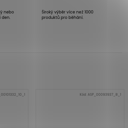
ný nebo
Široký výběr více než 1000
í den.
produktů pro běhání.
_00101332_10_1
Kód:
ASP_00093937_8_1