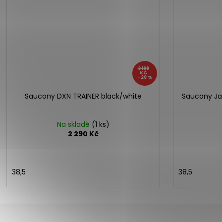
3 199
KČ
–28 %
Saucony DXN TRAINER black/white
Saucony Ja
Na skladě
(1 ks)
2 290 Kč
38,5
38,5
Z