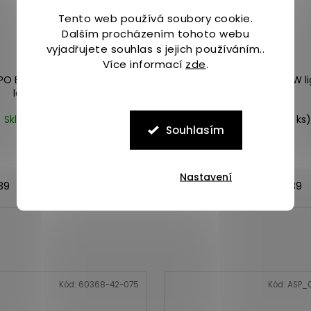
Tento web používá soubory cookie.
Dalším procházením tohoto webu
vyjadřujete souhlas s jejich používáním..
Více informací
zde
.
AIPO EXPLORER AEROSPORT W
Merrell JUNGLE MOC W li
lost bloom
Skladem
(1 ks)
Skladem
(>5 ks)
Souhlasím
2 239 Kč
1 999 Kč
Nastavení
,5
39
40
40,5
41
42
37
37,5
38
38,5
39
Kód:
60368-42-075
Kód:
ASP_