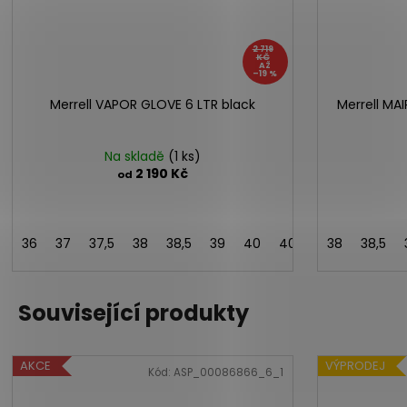
2 719
KČ
AŽ
–19 %
Merrell VAPOR GLOVE 6 LTR black
Merrell M
Na skladě
(1 ks)
2 190 Kč
od
36
37
37,5
38
38,5
39
40
40,5
41
38
42
38,5
42
Související produkty
AKCE
VÝPRODEJ
Kód:
ASP_00086866_6_1