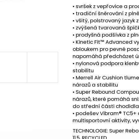
BOTY CRAFT CTM ULTRA TRAIL - ŠEDÁ
SAUCONY XODUS
• svršek z vepřovice a p
1 599 Kč
2 999 Kč
• tradiční šněrování z pl
Původně:
1 990 Kč
Původně:
4 299
• všitý, polstrovaný jazyk
• zvýšená tvarovaná špičk
• prodyšná podšívka z pln
• Kinetic Fit™ Advanced 
obloukem pro pevné posaz
napomáhá předcházet ú
• nylonová podpora klenby
stabilitu
• Merrell Air Cushion tlum
nárazů a stabilitu
• Super Rebound Compou
nárazů, které pomáhá sn
do střední části chodidla
• podešev Vibram® TC5+ 
multisportovní aktivity, v
TECHNOLOGIE: Super Rebo
11.5, RECYCLED