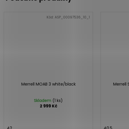
Kód:
ASP_00097536_10_1
Merrell MOAB 3 white/black
Merrell
Skladem
(1 ks)
2 999 Kč
42
40,5