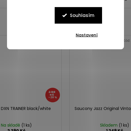
Souhlasím
Nastavení
VÝPRODEJ
Kód:
ASP_00086866_6_1
Kód
3 199
KČ
–28 %
DXN TRAINER black/white
Saucony Jazz Original Vint
Na skladě
(1 ks)
Skladem
(1 ks)
2 290 Kč
1 249 Kč