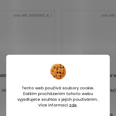
Kód:
ASP_00093937_8_1
Kód:
ASP
 SIREN 4 TRAVELLER durum
Merrell JUNGLE MOC W li
Tento web používá soubory cookie.
Skladem
(1 ks)
Skladem
(>5 ks)
Dalším procházením tohoto webu
3 199 Kč
1 999 Kč
vyjadřujete souhlas s jejich používáním..
Více informací
zde
.
37
37,5
38
38,5
39