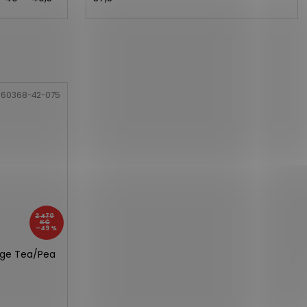
:
60368-42-075
2 470
KČ
–49 %
age Tea/Pea