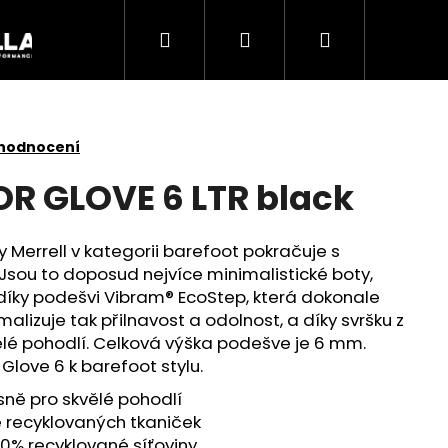
Hledat
Přihlášení
Nákupní
Akce
košík
 hodnocení
OR GLOVE 6 LTR black
Merrell v kategorii barefoot pokračuje s
sou to doposud nejvíce minimalistické boty,
to díky podešvi Vibram® EcoStep, která dokonale
lizuje tak přilnavost a odolnost, a díky svršku z
kvělé pohodlí. Celková výška podešve je 6 mm.
Glove 6 k barefoot stylu.
Následující
usně pro skvělé pohodlí
ně recyklovaných tkaniček
00% recyklované síťoviny