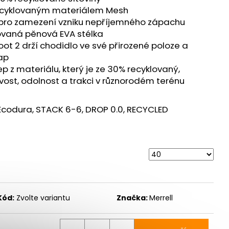
E PRO - ZELENÁ
recyklovaným materiálem Mesh
 pro zamezení vzniku nepříjemného zápachu
ovaná pěnová EVA stélka
oot 2 drží chodidlo ve své přirozené poloze a
ap
 z materiálu, který je ze 30% recyklovaný,
avost, odolnost a trakci v různorodém terénu
 Ecodura, STACK 6-6, DROP 0.0, RECYCLED
Kód:
Zvolte variantu
Značka:
Merrell