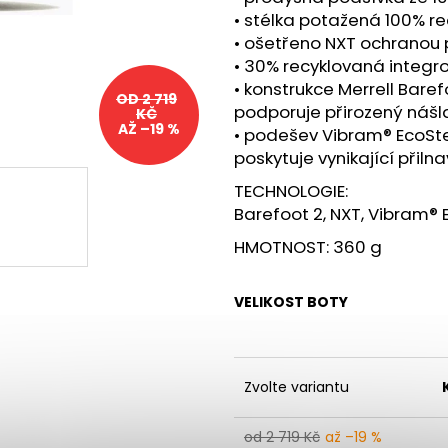
BOTY CRAFT PACER 2 - ORANŽOVÁ
BOTY CRAFT KYP
• stélka potažená 100% 
3 490 Kč
7 990 Kč
• ošetřeno NXT ochranou
• 30% recyklovaná integr
• konstrukce Merrell Baref
OD 2 719
podporuje přirozený nášl
KČ
AŽ –19 %
• podešev Vibram® EcoStep
poskytuje vynikající přiln
TECHNOLOGIE:
Barefoot 2, NXT, Vibram®
HMOTNOST: 360 g
VELIKOST BOTY
Zvolte variantu
od 2 719 Kč
až –19 %