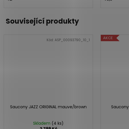
Související produkty
AKCE
Kód:
ASP_00093790_10_1
Saucony JAZZ ORIGINAL mauve/brown
Saucony 
Skladem
(4 ks)
2 799 Kč