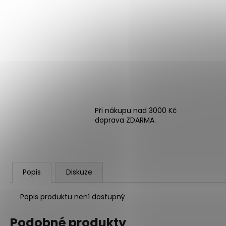
Při nákupu nad 3000 Kč
doprava ZDARMA.
Popis
Diskuze
Popis produktu není dostupný
Podobné produkty