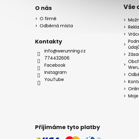
Vše 
O nás
O firmě
Možn
Odběrná místa
Rekl
Vrác
Kontakty
Podm
údaj
info@werunning.cz
Zása
774432606
Obch
Facebook
Weru
Instagram
Odbě
YouTube
Kont
Onli
Moje
Přijímáme tyto platby