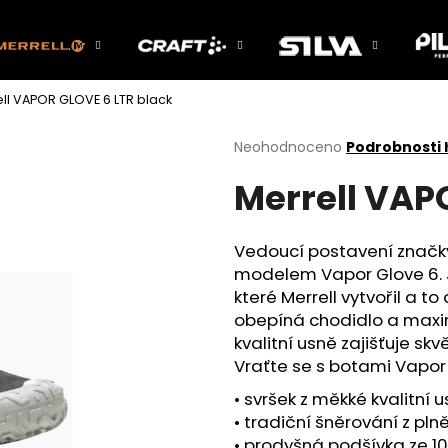
ll VAPOR GLOVE 6 LTR black
Co potřebujete najít?
Průměrné
Neohodnoceno
Podrobnosti
hodnocení
Merrell VAP
produktu
HLEDAT
je
0,0
z
Vedoucí postavení značky 
5
Doporučujeme
modelem Vapor Glove 6. J
hvězdiček.
které Merrell vytvořil a 
obepíná chodidlo a maxima
kvalitní usně zajišťuje s
Vraťte se s botami Vapor 
• svršek z měkké kvalitní 
• tradiční šněrování z pl
• prodyšná podšívka ze 1