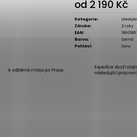
od
2 190 Kč
Měr
cen
Kategorie
:
Lifesty
Záruka
:
2 roky
EAN
:
1950195
Barva
:
černá
Pohlaví
:
ženy
Expedice zboží stej
4 odběrná místa po Praze.
následující pracovn