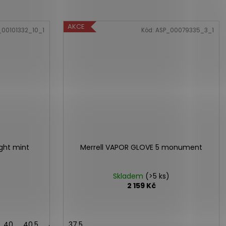
AKCE
_00101332_10_1
Kód:
ASP_00079335_3_1
ght mint
Merrell VAPOR GLOVE 5 monument
Skladem
(>5 ks)
2 159 Kč
40
40,5
41
42
37,5
42,5