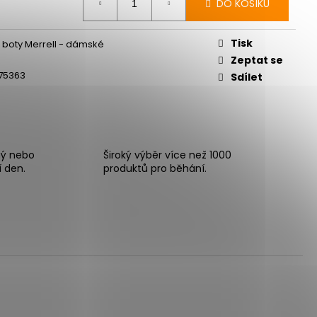
DO KOŠÍKU
ná
a:
Tisk
le boty Merrell - dámské
Zeptat se
75363
Sdílet
ný nebo
Široký výběr více než 1000
í den.
produktů pro běhání.