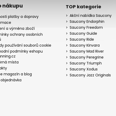
o nákupu
TOP kategorie
Akční nabídka Saucony
osti platby a dopravy
Saucony Endorphin
amace
Saucony Freedom
ení a výměna zboží
Saucony Guide
ínky ochrany osobních
ů
Saucony Ride
dy používání souborů cookie
Saucony Kinvara
odní podmínky eshopu
Saucony Mad River
nning.cz
Saucony Peregrine
rná místa
Saucony Triumph
akty
Saucony Xodus
ne magazín a blog
Saucony Jazz Originals
 objednávka