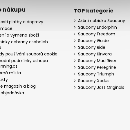
o nákupu
TOP kategorie
Akční nabídka Saucony
osti platby a dopravy
Saucony Endorphin
amace
Saucony Freedom
ení a výměna zboží
Saucony Guide
ínky ochrany osobních
ů
Saucony Ride
dy používání souborů cookie
Saucony Kinvara
odní podmínky eshopu
Saucony Mad River
nning.cz
Saucony Peregrine
rná místa
Saucony Triumph
akty
Saucony Xodus
ne magazín a blog
Saucony Jazz Originals
 objednávka