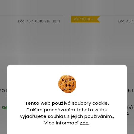
VÝPRODEJ
Kód:
ASP_00101218_10_1
Kód:
ASP
AIPO EXPLORER AEROSPORT W
Merrell VAPOR GLOVE 6 L
lost bloom
Tento web používá soubory cookie.
Skladem
(1 ks)
Na skladě
(1 ks)
Dalším procházením tohoto webu
2 239 Kč
2 190 Kč
od
vyjadřujete souhlas s jejich používáním..
Více informací
zde
.