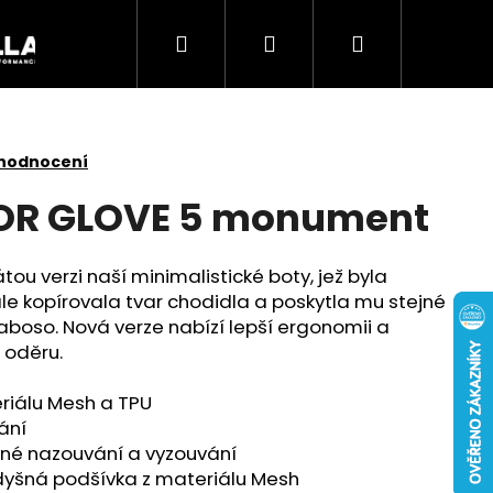
Hledat
Přihlášení
Nákupní
Akce
košík
 hodnocení
POR GLOVE 5 monument
ou verzi naší minimalistické boty, jež byla
le kopírovala tvar chodidla a poskytla mu stejné
naboso. Nová verze nabízí lepší ergonomii a
 oděru.
eriálu Mesh a TPU
ání
Následující
dné nazouvání a vyzouvání
dyšná podšívka z materiálu Mesh