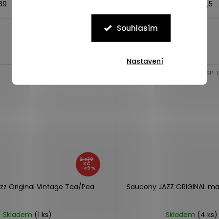
39
40
40,5
41
42
36
37
37,5
38
38,5
Souhlasím
Nastavení
Kód:
60368-42-075
Kód:
ASP_
2 470
KČ
–49 %
zz Original Vintage Tea/Pea
Saucony JAZZ ORIGINAL m
Skladem
(1 ks)
Skladem
(4 ks)