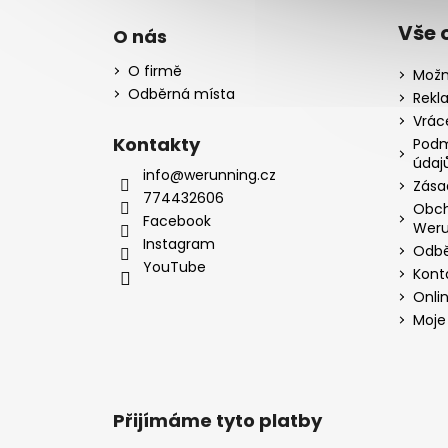
Vše 
O nás
O firmě
Možn
Odběrná místa
Rekl
Vrác
Kontakty
Podm
údaj
info@werunning.cz
Zása
774432606
Obch
Facebook
Weru
Instagram
Odbě
YouTube
Kont
Onli
Moje
Přijímáme tyto platby