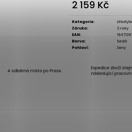
2 159 Kč
Měrná
cena:
Kategorie
:
Lifesty
Záruka
:
2 roky
EAN
:
1947139
Barva
:
šedá
Pohlaví
:
ženy
Expedice zboží stej
4 odběrná místa po Praze.
následující pracovn