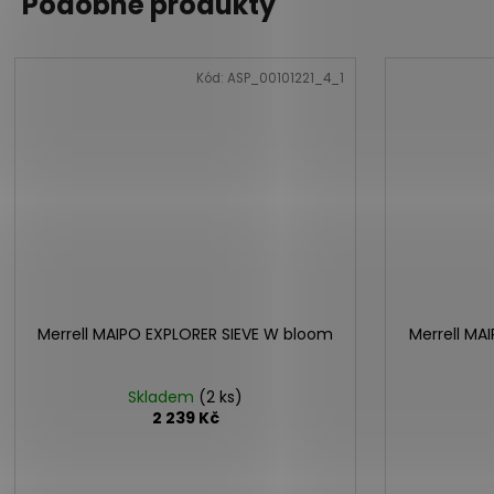
Podobné produkty
Kód:
ASP_00101221_4_1
Merrell MAIPO EXPLORER SIEVE W bloom
Merrell M
Skladem
(2 ks)
2 239 Kč