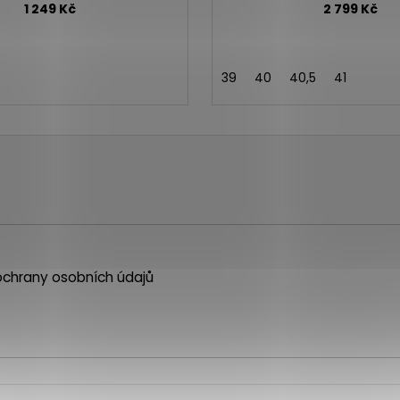
1 249 Kč
2 799 Kč
39
40
40,5
41
chrany osobních údajů