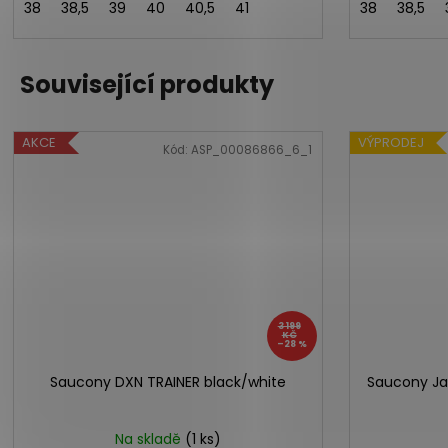
38
38,5
39
40
40,5
41
38
38,5
Související produkty
AKCE
VÝPRODEJ
Kód:
ASP_00086866_6_1
3 199
KČ
–28 %
Saucony DXN TRAINER black/white
Saucony Ja
Na skladě
(1 ks)