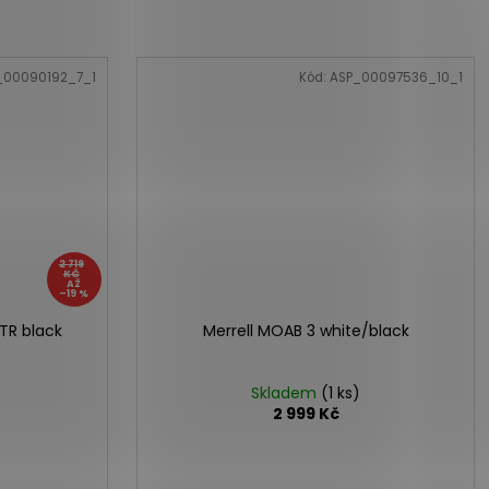
_00090192_7_1
Kód:
ASP_00097536_10_1
2 719
KČ
AŽ
–19 %
TR black
Merrell MOAB 3 white/black
Skladem
(1 ks)
2 999 Kč