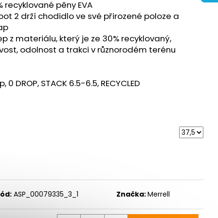
URANCE 3 - BÍLÁ
0% recyklované pěny EVA
oot 2 drží chodidlo ve své přirozené poloze a
ap
 z materiálu, který je ze 30% recyklovaný,
avost, odolnost a trakci v různorodém terénu
p, 0 DROP, STACK 6.5-6.5, RECYCLED
ód:
ASP_00079335_3_1
Značka:
Merrell