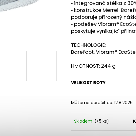
PILLAR PERFORMANCE TRIPLE
BOTY CRAFT END
• integrovaná stélka z 3
MAGNESIUM - LESNÍ PLODY, 200G
3 990 Kč
• konstrukce Merrell Baref
1 090 Kč
podporuje přirozený nášl
• podešev Vibram® EcoStep
poskytuje vynikající přiln
TECHNOLOGIE:
Barefoot, Vibram® EcoSte
HMOTNOST: 244 g
VELIKOST BOTY
Můžeme doručit do:
12.8.2026
Skladem
(>5 ks)
K