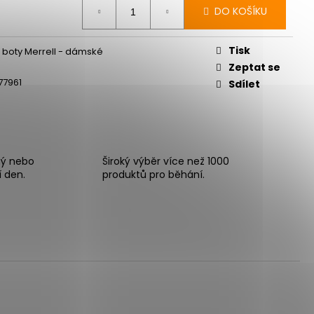
DO KOŠÍKU
Tisk
le boty Merrell - dámské
Zeptat se
77961
Sdílet
ný nebo
Široký výběr více než 1000
í den.
produktů pro běhání.