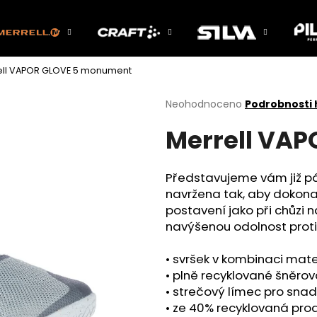
ell VAPOR GLOVE 5 monument
Co potřebujete najít?
Průměrné
Neohodnoceno
Podrobnosti
hodnocení
Merrell VA
produktu
HLEDAT
je
0,0
z
Představujeme vám již pát
5
Doporučujeme
navržena tak, aby dokona
hvězdiček.
postavení jako při chůzi 
navýšenou odolnost proti
• svršek v kombinaci mat
• plně recyklované šněrov
• strečový límec pro sna
• ze 40% recyklovaná pro