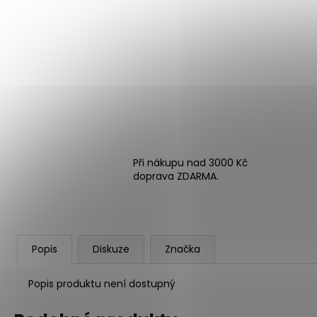
Při nákupu nad 3000 Kč
doprava ZDARMA.
Popis
Diskuze
Značka
Popis produktu není dostupný