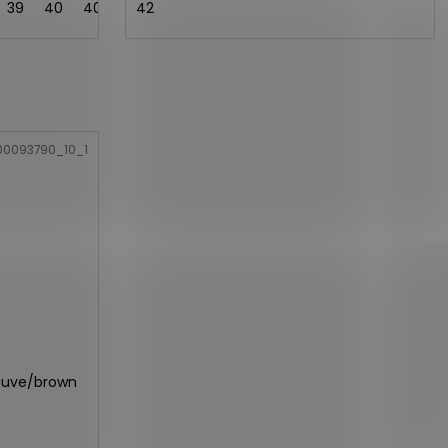
39
40
40,5
41
42
42
42,5
00093790_10_1
auve/brown