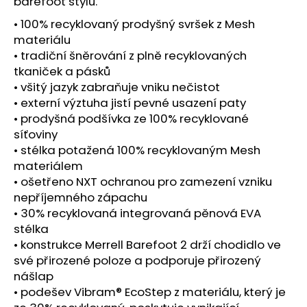
č
barefoot stylu.
u
• 100% recyklovaný prodyšný svršek z Mesh
j
materiálu
e
• tradiční šněrování z plně recyklovaných
m
tkaniček a pásků
e
• všitý jazyk zabraňuje vniku nečistot
• externí výztuha jistí pevné usazení paty
BOTY
• prodyšná podšívka ze 100% recyklované
CRAFT
síťoviny
XPLOR
• stélka potažená 100% recyklovaným Mesh
PRO
-
materiálem
ORANŽOVÁ
• ošetřeno NXT ochranou pro zamezení vzniku
4
nepříjemného zápachu
156
• 30% recyklovaná integrovaná pěnová EVA
Kč
stélka
• konstrukce Merrell Barefoot 2 drží chodidlo ve
své přirozené poloze a podporuje přirozený
nášlap
• podešev Vibram® EcoStep z materiálu, který je