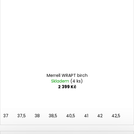
Merrell WRAPT birch
Skladem
(4 ks)
2 399 Kč
37
37,5
38
38,5
40,5
41
42
42,5