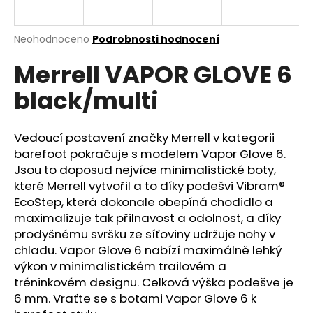
a
j
Průměrné
Neohodnoceno
Podrobnosti hodnocení
í
hodnocení
Merrell VAPOR GLOVE 6
produktu
t
je
?
black/multi
0,0
z
5
hvězdiček.
Vedoucí postavení značky Merrell v kategorii
barefoot pokračuje s modelem Vapor Glove 6.
HLEDAT
Jsou to doposud nejvíce minimalistické boty,
které Merrell vytvořil a to díky podešvi Vibram®
EcoStep, která dokonale obepíná chodidlo a
maximalizuje tak přilnavost a odolnost, a díky
D
prodyšnému svršku ze síťoviny udržuje nohy v
o
chladu. Vapor Glove 6 nabízí maximálně lehký
p
výkon v minimalistickém trailovém a
o
tréninkovém designu. Celková výška podešve je
r
6 mm. Vraťte se s botami Vapor Glove 6 k
u