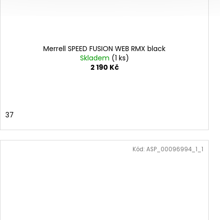
Merrell SPEED FUSION WEB RMX black
Skladem
(1 ks)
2 190 Kč
37
Kód:
ASP_00096994_1_1