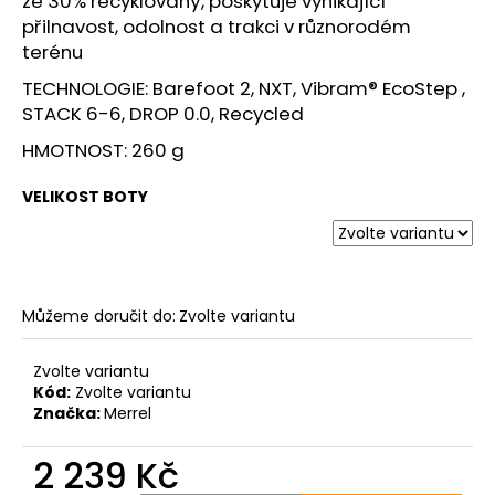
ze 30% recyklovaný, poskytuje vynikající
přilnavost, odolnost a trakci v různorodém
terénu
TECHNOLOGIE: Barefoot 2, NXT, Vibram® EcoStep ,
STACK 6-6, DROP 0.0, Recycled
HMOTNOST: 260 g
VELIKOST BOTY
Můžeme doručit do:
Zvolte variantu
Zvolte variantu
Kód:
Zvolte variantu
Značka:
Merrel
2 239 Kč
Měrná