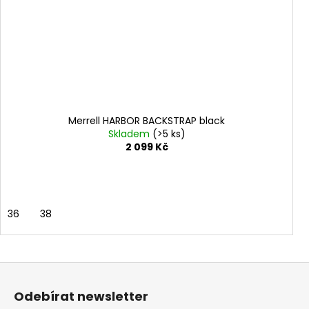
Merrell HARBOR BACKSTRAP black
Skladem
(>5 ks)
2 099 Kč
36
38
Z
á
Odebírat newsletter
p