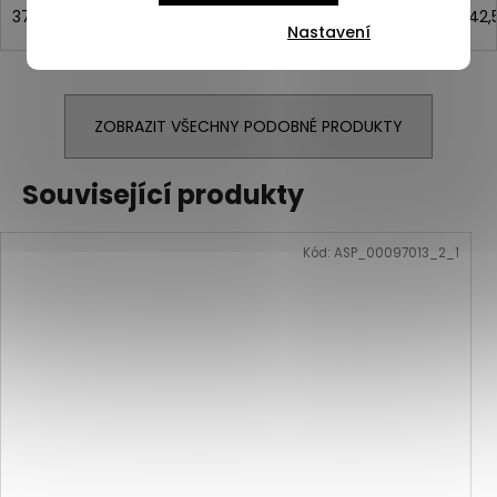
37,5
38
38,5
39
40
40,5
41
42
42,
Nastavení
ZOBRAZIT VŠECHNY PODOBNÉ PRODUKTY
Související produkty
Kód:
ASP_00097013_2_1