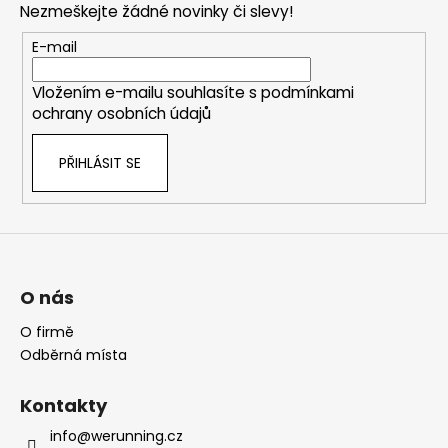
Nezmeškejte žádné novinky či slevy!
a
t
E-mail
í
Vložením e-mailu souhlasíte s
podmínkami
ochrany osobních údajů
PŘIHLÁSIT SE
O nás
O firmě
Odběrná místa
Kontakty
info@werunning.cz