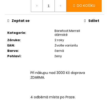
cena:
DO KOŠÍKU
Zeptat se
Sdílet
Barefoot Merrell
Kategorie
:
dámské
Záruka
:
2 roky
EAN
:
Zvolte variantu
Barva
:
černá
Pohlaví
:
ženy
Při nákupu nad 3000 Kč doprava
ZDARMA.
4 odběrná místa po Praze.