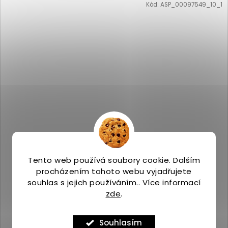
Kód:
ASP_00097549_10_1
Tento web používá soubory cookie. Dalším
Merrell WRAPT MID WP poplar
procházením tohoto webu vyjadřujete
Skladem
(1 ks)
souhlas s jejich používáním.. Více informací
3 039 Kč
zde
.
Souhlasím