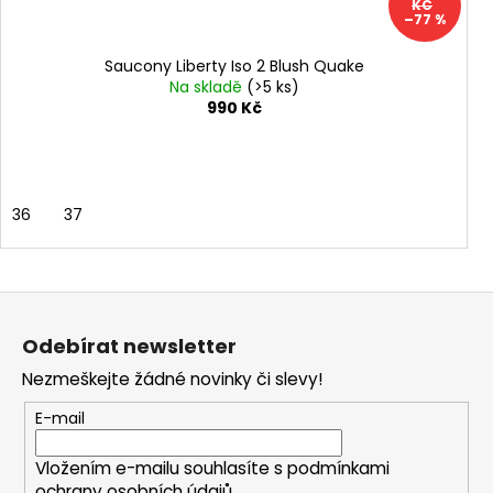
KČ
–77 %
Saucony Liberty Iso 2 Blush Quake
Na skladě
(>5 ks)
990 Kč
36
37
Z
á
Odebírat newsletter
p
Nezmeškejte žádné novinky či slevy!
a
t
E-mail
í
Vložením e-mailu souhlasíte s
podmínkami
ochrany osobních údajů