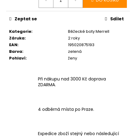
DO KOŠÍKU
Zeptat se
Sdílet
Kategorie
:
Běžecké boty Merrell
Záruka
:
2 roky
EAN
:
195020875193
Barva
:
zelená
Pohlaví
:
ženy
Při nákupu nad 3000 Kč doprava
ZDARMA.
4 odběrná místa po Praze.
Expedice zboží stejný nebo následující