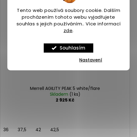
Tento web používá soubory cookie. Dalším
procházením tohoto webu vyjadřujete
souhlas s jejich používáním.. Více informací
zde
.
Souhlasím
Nastavení
Merrell AGILITY PEAK 5 white/flare
Skladem
(1 ks)
2 925 Kč
36
37,5
42
42,5