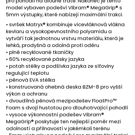
č
pro pohodlí na dlouhé tratě. Nakonec je tento
u
model vybaven podešví Vibram® MegaGrip® s
j
5mm výstupky, které nabízejí maximální trakci.
e
• svršek Matryx® kombinuje vícevláknová vlákna
m
kevlaru a vysokopevnostního polyamidu a
e
vytváří tak jednotnou vrstvu materiálu, která je
lehká, prodyšná a odolná proti oděru
BOTY
• plně recyklované tkaničky
CRAFT
• 60% recyklované pásky jazyka
PURE
• potah stélky a podšívka jazyka ze síťoviny
TRAIL
PRO
regulující teplotu
-
• pěnová EVA stélka
ČERVENÁ
• konstruovaná ohebná deska BZM-8 pro vyšší
3
výkon a ochranu
290
• dvoudílná pěnová mezipodešev FloatPro™
Kč
Foam s dvojí hustotou pro dlouhotrvající pohodlí
• vysoce výkonnostní podešev Vibram®
MegaGrip® poskytuje ten nejlepší poměr mezi
odolností a přilnavostí v jakémkoli terénu