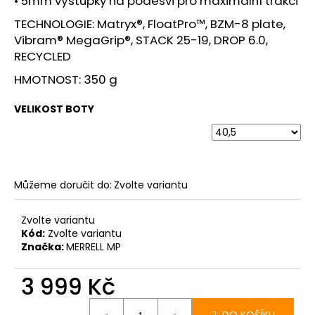
• 5mm výstupky na podešvi pro maximální trakci
TECHNOLOGIE: Matryx®, FloatPro™, BZM-8 plate,
Vibram® MegaGrip®, STACK 25-19, DROP 6.0,
RECYCLED
HMOTNOST: 350 g
VELIKOST BOTY
Můžeme doručit do:
Zvolte variantu
Zvolte variantu
Kód:
Zvolte variantu
Značka:
MERRELL MP
3 999 Kč
Měrná
cena: