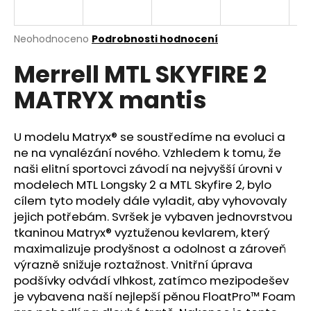
a
j
Průměrné
Neohodnoceno
Podrobnosti hodnocení
í
hodnocení
Merrell MTL SKYFIRE 2
produktu
t
je
?
MATRYX mantis
0,0
z
5
hvězdiček.
U modelu Matryx® se soustředíme na evoluci a
ne na vynalézání nového. Vzhledem k tomu, že
HLEDAT
naši elitní sportovci závodí na nejvyšší úrovni v
modelech MTL Longsky 2 a MTL Skyfire 2, bylo
cílem tyto modely dále vyladit, aby vyhovovaly
jejich potřebám. Svršek je vybaven jednovrstvou
D
tkaninou Matryx® vyztuženou kevlarem, který
o
maximalizuje prodyšnost a odolnost a zároveň
p
výrazně snižuje roztažnost. Vnitřní úprava
o
podšívky odvádí vlhkost, zatímco mezipodešev
r
je vybavena naší nejlepší pěnou FloatPro™ Foam
u