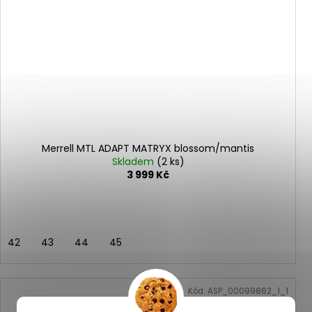
Merrell MTL ADAPT MATRYX blossom/mantis
Skladem
(2 ks)
3 999 Kč
42
43
44
45
Kód:
ASP_00099862_1_1