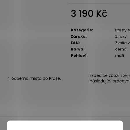
3 190 Kč
Měrná
cena:
Kategorie
:
Lifestyl
Záruka
:
2 roky
EAN
:
Zvolte 
Barva
:
černá
Pohlaví
:
muži
Expedice zboží stej
4 odběrná místa po Praze.
následující pracovn