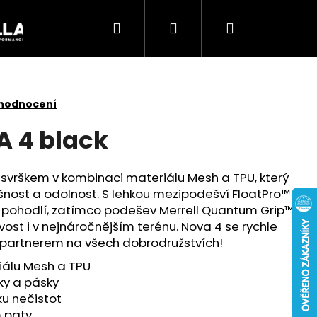
Hledat
Přihlášení
Nákupní
Akce
košík
 hodnocení
A 4 black
 svrškem v kombinaci materiálu Mesh a TPU, který
šnost a odolnost. S lehkou mezipodešví FloatPro™
í pohodlí, zatímco podešev Merrell Quantum Grip™
vost i v nejnáročnějším terénu. Nova 4 se rychle
 partnerem na všech dobrodružstvích!
iálu Mesh a TPU
Následující
ky a pásky
ku nečistot
m paty