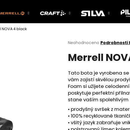
l NOVA 4 black
Co potřebujete najít?
Průměrné
Neohodnoceno
Podrobnosti
hodnocení
Merrell NOV
produktu
HLEDAT
je
0,0
z
Tato bota je vyrobena se
5
Doporučujeme
vám zajistí skvělou prody
hvězdiček.
Foam si užijete celodenn
poskytuje perfektní přilna
stane vaším spolehlivým
• prodyšný svršek z mater
• 100% recyklované tkanič
• všitý jazyk zabraňuje vni
• polstrovaný límec kole