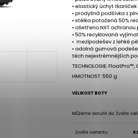
PILLAR PERFORMANCE TRIPLE
BOTY CRAFT END
• elastický úchyt tkaniček
MAGNESIUM - LESNÍ PLODY, 200G
3 990 Kč
• prodyšná podšívka z pln
1 090 Kč
• stélka potažená 50% r
• ošetřeno NXT ochranou
• 50% recyklovaná vyjíma
• mezipodešev z lehké pě
• odolná gumová podešev M
těch nejextrémnějších p
TECHNOLOGIE: FloatPro™, 
HMOTNOST: 550 g
VELIKOST BOTY
Můžeme doručit do:
Zvolte var
Zvolte variantu
K