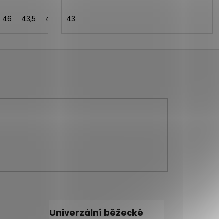
46
43,5
41,5
43
Univerzální běžecké