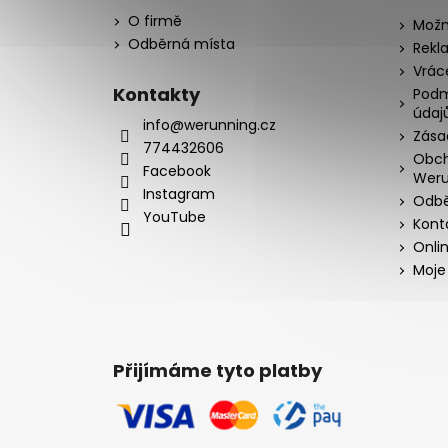
O firmě
Možn
Odběrná místa
Rekl
Vrác
Kontakty
Podm
údaj
info@werunning.cz
Zása
774432606
Obch
Facebook
Weru
Instagram
Odbě
YouTube
Kont
Onli
Moje
Přijímáme tyto platby