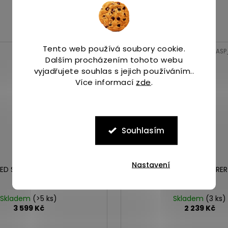
Tento web používá soubory cookie.
Kód:
ASP_00090145_10_1
Kód:
ASP
Dalším procházením tohoto webu
vyjadřujete souhlas s jejich používáním..
Více informací
zde
.
Souhlasím
Nastavení
EED SOLO MID WP clay/olive
Merrell MAIPO EXPLORER
caramel
Skladem
(>5 ks)
Skladem
(3 ks)
3 599 Kč
2 239 Kč