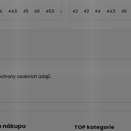
4
44,5
45
46
46,5
47
48
42
43,5
43
44
41,5
44,5
45
chrany osobních údajů
o nákupu
TOP kategorie