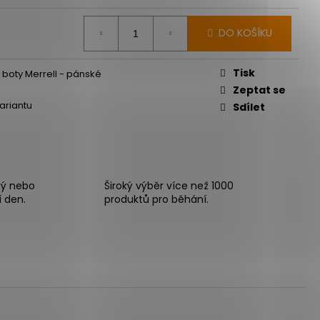
DO KOŠÍKU
Tisk
e boty Merrell - pánské
Zeptat se
variantu
Sdílet
ný nebo
Široký výběr více než 1000
í den.
produktů pro běhání.