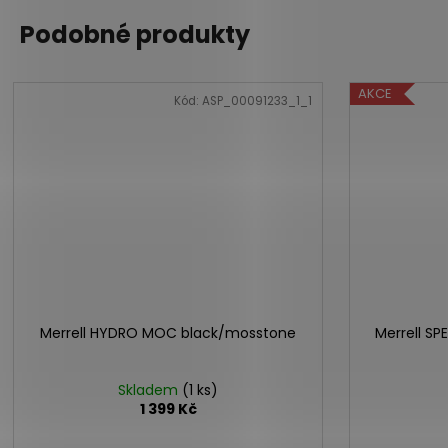
Podobné produkty
AKCE
Kód:
ASP_00091233_1_1
Merrell HYDRO MOC black/mosstone
Merrell SP
Skladem
(1 ks)
1 399 Kč