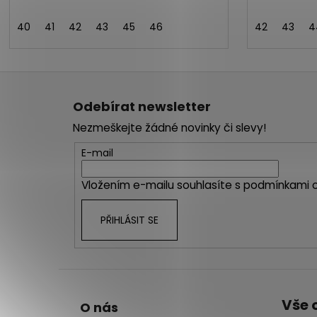
40
41
42
43
45
46
42
43
4
Z
á
Odebírat newsletter
p
Nezmeškejte žádné novinky či slevy!
a
t
E-mail
í
Vložením e-mailu souhlasíte s
podmínkami o
PŘIHLÁSIT SE
Vše 
O nás