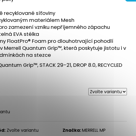
URANCE 3 - BÍLÁ
ě recyklované síťoviny
ecyklovaným materiálem Mesh
 pro zamezení vzniku nepříjemného zápachu
telná EVA stélka
ny FloatPro® Foam pro dlouhotrvající pohodlí
errell Quantum Grip™, která poskytuje jistotu i v
odmínkách na stezce
Quantum Grip™, STACK 29-21, DROP 8.0, RECYCLED
iantu
ód:
Zvolte variantu
Značka:
MERRELL MP