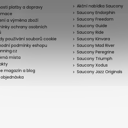
Akční nabídka Saucony
osti platby a dopravy
Saucony Endorphin
amace
Saucony Freedom
ení a výměna zboží
Saucony Guide
ínky ochrany osobních
ů
Saucony Ride
dy používání souborů cookie
Saucony Kinvara
odní podmínky eshopu
Saucony Mad River
nning.cz
Saucony Peregrine
rná místa
Saucony Triumph
akty
Saucony Xodus
ne magazín a blog
Saucony Jazz Originals
 objednávka