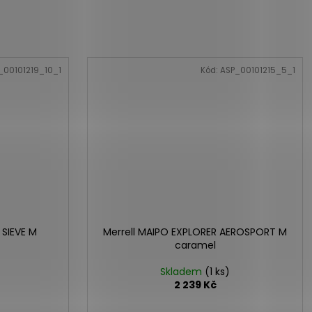
_00101219_10_1
Kód:
ASP_00101215_5_1
 SIEVE M
Merrell MAIPO EXPLORER AEROSPORT M
caramel
Skladem
(1 ks)
2 239 Kč