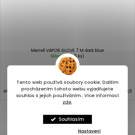
Merrell VAPOR GLOVE 7 M dark blue
Skladem
(>5 ks)
2 599 Kč
Tento web používá soubory cookie. Dalším
procházením tohoto webu vyjadřujete
40
41
42
43
44
44,5
45
46
46,5
souhlas s jejich používáním.. Více informací
zde
.
Souhlasím
ZOBRAZIT VŠECHNY PODOBNÉ PRODUKTY
Nastavení