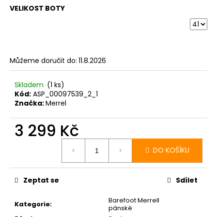
VELIKOST BOTY
Můžeme doručit do:
11.8.2026
Skladem
(1 ks)
Kód:
ASP_00097539_2_1
Značka:
Merrel
3 299 Kč
Měrná
cena:
DO KOŠÍKU
Zeptat se
Sdílet
Barefoot Merrell
Kategorie
:
pánské