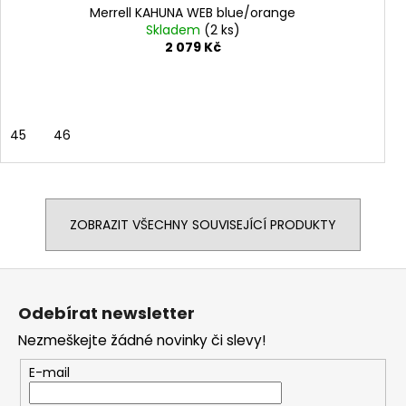
Merrell KAHUNA WEB blue/orange
Skladem
(2 ks)
2 079 Kč
45
46
ZOBRAZIT VŠECHNY SOUVISEJÍCÍ PRODUKTY
Z
á
Odebírat newsletter
p
Nezmeškejte žádné novinky či slevy!
a
t
E-mail
í