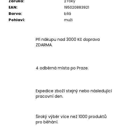
Záruka
:
2 roky
EAN
:
195020883921
Barva
:
bílá
Pohlaví
:
muži
Při nákupu nad 3000 Kč doprava
ZDARMA.
4 odběrná místa po Praze.
Expedice zboží stejný nebo následující
pracovní den.
Široký výběr více než 1000 produktů
pro běhání.