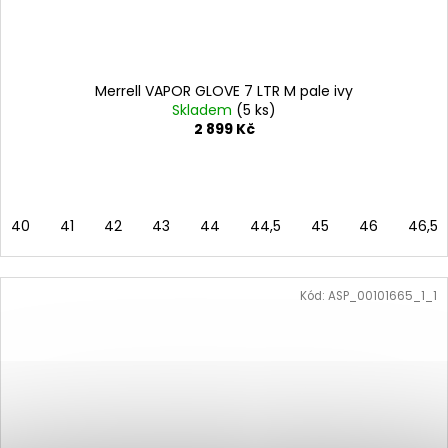
Merrell VAPOR GLOVE 7 LTR M pale ivy
Skladem
(5 ks)
2 899 Kč
40
41
42
43
44
44,5
45
46
46,5
Kód:
ASP_00101665_1_1