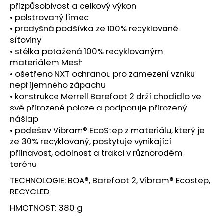
č
přizpůsobivost a celkový výkon
u
• polstrovaný límec
j
• prodyšná podšívka ze 100% recyklované
e
síťoviny
m
• stélka potažená 100% recyklovaným
e
materiálem Mesh
• ošetřeno NXT ochranou pro zamezení vzniku
BOTY
nepříjemného zápachu
CRAFT
• konstrukce Merrell Barefoot 2 drží chodidlo ve
NORDLITE
své přirozené poloze a podporuje přirozený
SPEED
2
nášlap
-
• podešev Vibram® EcoStep z materiálu, který je
ČERNÁ
ze 30% recyklovaný, poskytuje vynikající
5
přilnavost, odolnost a trakci v různorodém
490
terénu
Kč
TECHNOLOGIE: BOA®, Barefoot 2, Vibram® Ecostep,
RECYCLED
HMOTNOST: 380 g