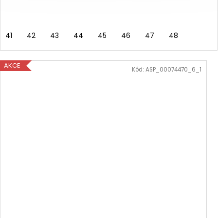
41
42
43
44
45
46
47
48
AKCE
Kód:
ASP_00074470_6_1