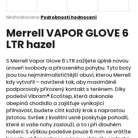
a
j
Průměrné
Neohodnoceno
Podrobnosti hodnocení
í
hodnocení
Merrell VAPOR GLOVE 6
produktu
t
je
?
LTR hazel
0,0
z
5
hvězdiček.
S Merrell Vapor Glove 6 LTR zažijete úplně novou
úroveň svobody a přirozeného pohybu. Tyto boty
HLEDAT
jsou tou nejminimalističtější obuví, kterou Merrell
kdy vytvořil – navržené tak, aby maximálně
podporovaly přirozený kontakt s terénem. Díky
podešvi Vibram® EcoStep, která dokonale
D
obepíná chodidlo a zajišťuje vynikající
o
přilnavost, budete cítit každý krok s naprostou
p
jistotou. Svršek z kvalitní usně poskytuje pohodlí,
o
které si vaše nohy zaslouží, a to i při dlouhém
r
nošení. S výškou podešve pouze 6 mm se vrátíte
u