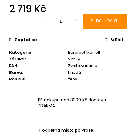
2 719 Kč
Měrná
cena:
DO KOŠÍKU
Zeptat se
Sdílet
Kategorie
:
Barefoot Merrell
Záruka
:
2 roky
EAN
:
Zvolte variantu
Barva
:
hnědá
Pohlaví
:
ženy
Při nákupu nad 3000 Kč doprava
ZDARMA.
4 odběrná místa po Praze.