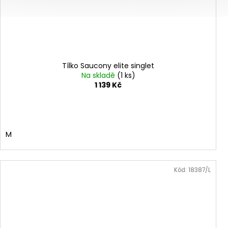
Tílko Saucony elite singlet
Na skladě
(1 ks)
1 139 Kč
M
Kód:
18387/L