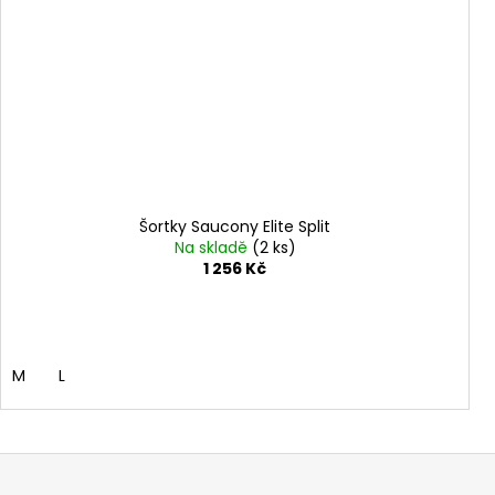
Šortky Saucony Elite Split
Na skladě
(2 ks)
1 256 Kč
M
L
Z