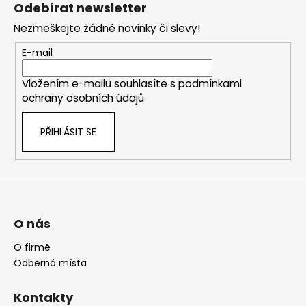
á
Odebírat newsletter
p
Nezmeškejte žádné novinky či slevy!
a
t
E-mail
í
Vložením e-mailu souhlasíte s
podmínkami
ochrany osobních údajů
PŘIHLÁSIT SE
O nás
O firmě
Odběrná místa
Kontakty