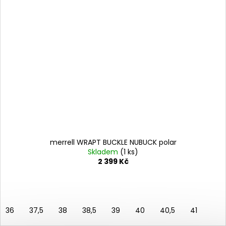
merrell WRAPT BUCKLE NUBUCK polar
Skladem
(1 ks)
2 399 Kč
36
37,5
38
38,5
39
40
40,5
41