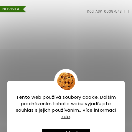
NOVINKA
Kód:
ASP_00097543_1_1
Tento web používá soubory cookie. Dalším
procházením tohoto webu vyjadřujete
Merrell VAPOR GLOVE 6 BOA white
souhlas s jejich používáním.. Více informací
Skladem
(>5 ks)
zde
.
3 299 Kč