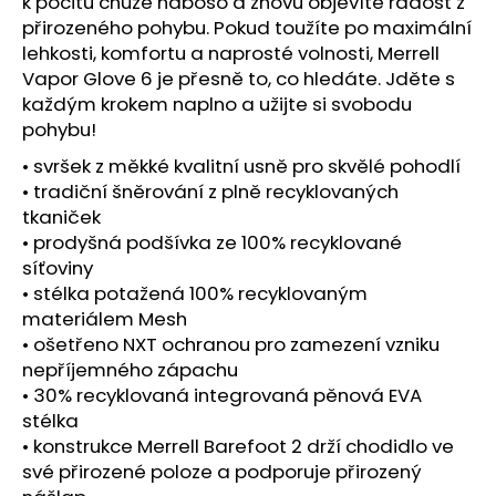
č
k pocitu chůze naboso a znovu objevíte radost z
u
přirozeného pohybu. Pokud toužíte po maximální
j
lehkosti, komfortu a naprosté volnosti, Merrell
e
Vapor Glove 6 je přesně to, co hledáte. Jděte s
m
každým krokem naplno a užijte si svobodu
e
pohybu!
• svršek z měkké kvalitní usně pro skvělé pohodlí
BOTY
• tradiční šněrování z plně recyklovaných
CRAFT
tkaniček
KYPE
• prodyšná podšívka ze 100% recyklované
PRO
-
síťoviny
ZELENÁ
• stélka potažená 100% recyklovaným
7
materiálem Mesh
990
• ošetřeno NXT ochranou pro zamezení vzniku
Kč
nepříjemného zápachu
• 30% recyklovaná integrovaná pěnová EVA
stélka
• konstrukce Merrell Barefoot 2 drží chodidlo ve
své přirozené poloze a podporuje přirozený