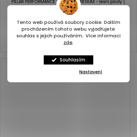
PILLAR PERFORMANCE TRIPLE MAGNESIUM - lesní plody (
sáček, 80 dávek ), 400G
Skladem
(2 ks)
1 789 Kč
Tento web používá soubory cookie. Dalším
procházením tohoto webu vyjadřujete
DO KOŠÍKU
souhlas s jejich používáním.. Více informací
zde
.
Souhlasím
Kód:
15626
Nastavení