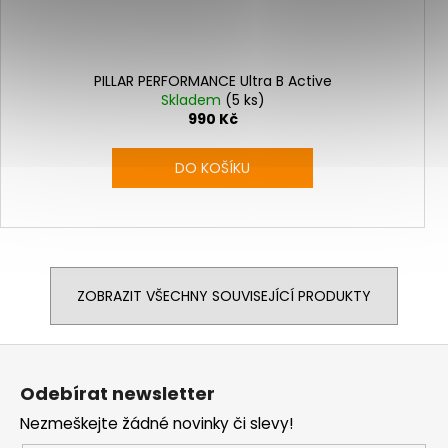
PILLAR PERFORMANCE Ultra B Active
Skladem
(5 ks)
990 Kč
DO KOŠÍKU
ZOBRAZIT VŠECHNY SOUVISEJÍCÍ PRODUKTY
Z
á
Odebírat newsletter
p
Nezmeškejte žádné novinky či slevy!
a