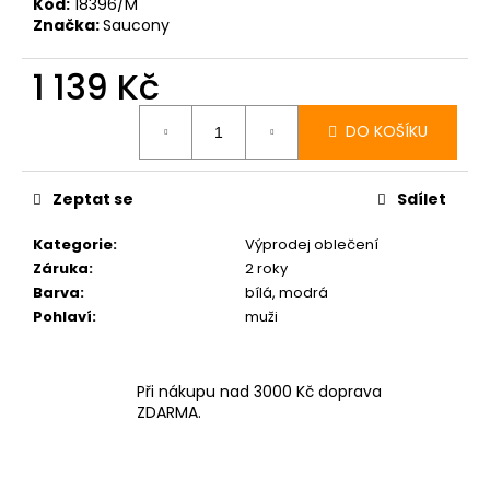
č
Kód:
18396/M
u
Značka:
Saucony
j
e
1 139 Kč
m
Měrná
cena:
e
DO KOŠÍKU
MERRELL
Zeptat se
Sdílet
AGILITY
PEAK
5
Kategorie
:
Výprodej oblečení
GTX
Záruka
:
2 roky
BELUGA/TALUS
Barva
:
bílá, modrá
3
Pohlaví
:
muži
839
Kč
Při nákupu nad 3000 Kč doprava
ZDARMA.