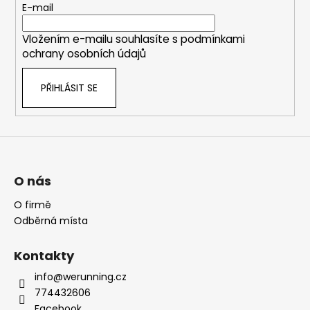
t
E-mail
í
Vložením e-mailu souhlasíte s
podmínkami
ochrany osobních údajů
PŘIHLÁSIT SE
O nás
O firmě
Odběrná místa
Kontakty
info@werunning.cz
774432606
Facebook