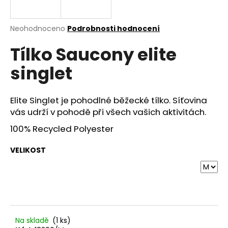
a
j
Průměrné
Neohodnoceno
Podrobnosti hodnocení
í
hodnocení
Tílko Saucony elite
produktu
t
je
?
singlet
0,0
z
5
hvězdiček.
Elite Singlet je pohodlné běžecké tílko. Síťovina
vás udrží v pohodě při všech vašich aktivitách.
HLEDAT
100% Recycled Polyester
VELIKOST
D
o
p
o
r
u
Na skladě
(1 ks)