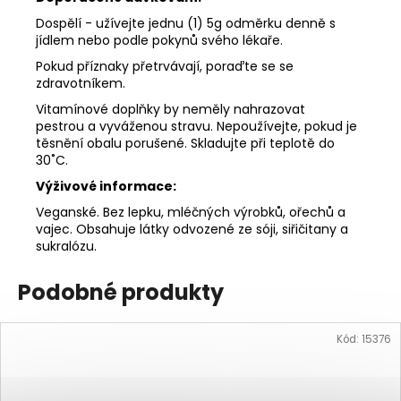
Dospělí - užívejte jednu (1) 5g odměrku denně s
jídlem nebo podle pokynů svého lékaře.
Pokud příznaky přetrvávají, poraďte se se
zdravotníkem.
Vitamínové doplňky by neměly nahrazovat
pestrou a vyváženou stravu. Nepoužívejte, pokud je
těsnění obalu porušené. Skladujte při teplotě do
30˚C.
Výživové informace:
Veganské. Bez lepku, mléčných výrobků, ořechů a
vajec. Obsahuje látky odvozené ze sóji, siřičitany a
sukralózu.
Podobné produkty
Kód:
15376