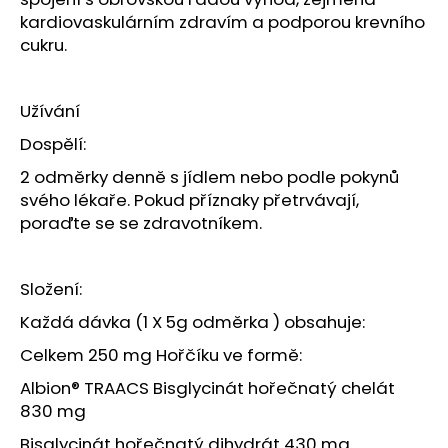
č
kardiovaskulárním zdravím a podporou krevního
u
cukru.
j
e
m
Užívání
e
Dospělí:
BOTY
2 odměrky denně s jídlem nebo podle pokynů
CRAFT
svého lékaře.
Pokud příznaky přetrvávají,
ENDURANCE
poraďte se se zdravotníkem.
3
-
BÍLÁ
3
Složení:
990
Kč
Každá dávka (1 X 5g odměrka ) obsahuje:
Celkem 250 mg Hořčíku ve formě:
Albion® TRAACS Bisglycinát hořečnatý chelát
830 mg
Bisglycinát hořečnatý dihydrát 430 mg