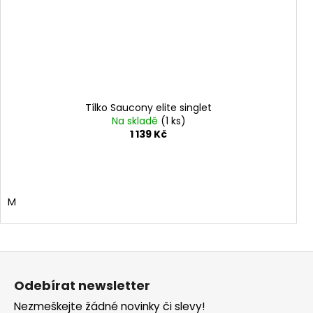
Tílko Saucony elite singlet
Na skladě
(1 ks)
1 139 Kč
M
Z
á
Odebírat newsletter
p
Nezmeškejte žádné novinky či slevy!