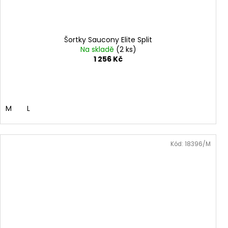
Šortky Saucony Elite Split
Na skladě
(2 ks)
1 256 Kč
M
L
Kód:
18396/M