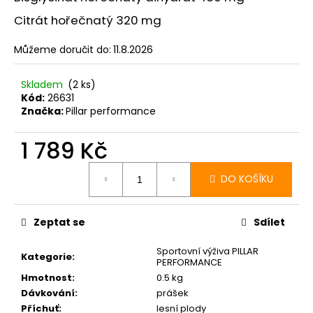
Citrát hořečnatý 320 mg
Můžeme doručit do:
11.8.2026
Skladem
(2 ks)
Kód:
26631
Značka:
Pillar performance
1 789 Kč
Měrná
cena:
DO KOŠÍKU
Zeptat se
Sdílet
Sportovní výživa PILLAR
Kategorie
:
PERFORMANCE
Hmotnost
:
0.5 kg
Dávkování
:
prášek
Příchuť
:
lesní plody