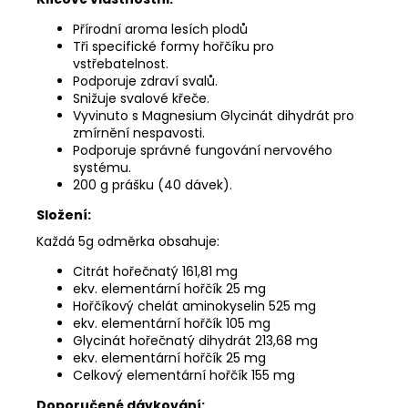
Přírodní aroma lesích plodů
Tři specifické formy hořčíku pro
vstřebatelnost.
Podporuje zdraví svalů.
Snižuje svalové křeče.
Vyvinuto s Magnesium Glycinát dihydrát pro
zmírnění nespavosti.
Podporuje správné fungování nervového
systému.
200 g prášku (40 dávek).
Složení:
Každá 5g odměrka obsahuje:
Citrát hořečnatý 161,81 mg
ekv. elementární hořčík 25 mg
Hořčíkový chelát aminokyselin 525 mg
ekv. elementární hořčík 105 mg
Glycinát hořečnatý dihydrát 213,68 mg
ekv. elementární hořčík 25 mg
Celkový elementární hořčík 155 mg
Doporučené dávkování: