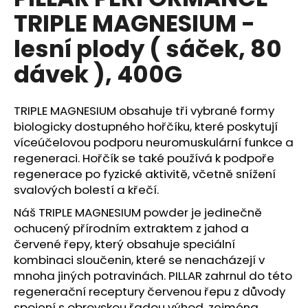
je
a
TRIPLE MAGNESIUM -
0,0
z
j
lesní plody ( sáček, 80
5
í
hvězdiček.
dávek ), 400G
t
?
TRIPLE MAGNESIUM obsahuje tři vybrané formy
biologicky dostupného hořčíku, které poskytují
víceúčelovou podporu neuromuskulární funkce a
regeneraci. Hořčík se také používá k podpoře
HLEDAT
regenerace po fyzické aktivitě, včetně snížení
svalových bolestí a křečí.
Náš TRIPLE MAGNESIUM powder je jedinečně
D
ochucený přírodním extraktem z jahod a
o
červené řepy, který obsahuje speciální
p
kombinaci sloučenin, které se nenacházejí v
o
mnoha jiných potravinách. PILLAR zahrnul do této
r
regenerační receptury červenou řepu z důvody
u
spojení s obrovskou řadou výhod, zejména