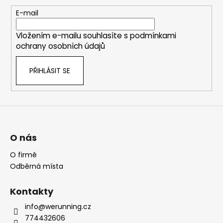
a
t
E-mail
í
Vložením e-mailu souhlasíte s
podmínkami
ochrany osobních údajů
PŘIHLÁSIT SE
O nás
O firmě
Odběrná místa
Kontakty
info@werunning.cz
774432606