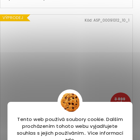
VÝPRODEJ
Kód:
ASP_00091312_10_1
3 899
KČ
–25 %
Tento web používá soubory cookie. Dalším
Saucony PEREGRINE 14 pepper/bough
procházením tohoto webu vyjadřujete
Na skladě
(2 ks)
2 890 Kč
souhlas s jejich používáním.. Více informací
zde
.