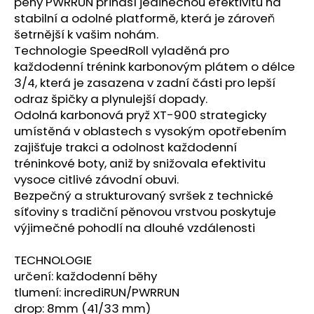
č
pěny PWRRUN přináší jedinečnou efektivitu na
u
stabilní a odolné platformě, která je zároveň
j
šetrnější k vašim nohám.
e
Technologie SpeedRoll vyladěná pro
m
každodenní trénink karbonovým plátem o délce
e
3/4
, která je zasazena v zadní části pro lepší
odraz špičky a plynulejší dopady.
Odolná karbonová pryž XT-900 strategicky
BOTY
umístěná v oblastech s vysokým opotřebením
CRAFT
ENDURANCE
zajišťuje trakci a odolnost každodenní
3
tréninkové boty, aniž by snižovala efektivitu
-
vysoce citlivé závodní obuvi.
BÍLÁ
Bezpečný a strukturovaný svršek z technické
3
990
síťoviny s tradiční pěnovou vrstvou poskytuje
Kč
výjimečné pohodlí na dlouhé vzdálenosti
TECHNOLOGIE
určení: každodenní běhy
tlumení: incrediRUN/PWRRUN
drop: 8mm (41/33 mm)