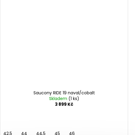
Saucony RIDE 19 naval/cobalt
Skladem
(1 ks)
3 899 Kč
42,5
44
44,5
45
46