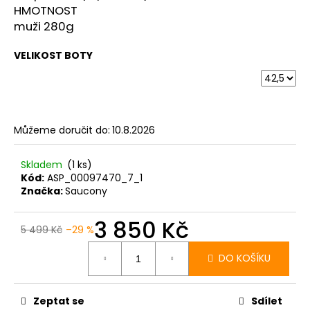
HMOTNOST
muži 280g
VELIKOST BOTY
Můžeme doručit do:
10.8.2026
Skladem
(1 ks)
Kód:
ASP_00097470_7_1
Značka:
Saucony
3 850 Kč
5 499 Kč
–29 %
Měrná
cena:
DO KOŠÍKU
Zeptat se
Sdílet