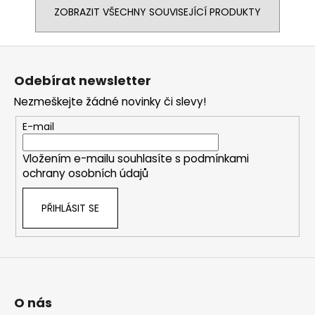
ZOBRAZIT VŠECHNY SOUVISEJÍCÍ PRODUKTY
Z
á
Odebírat newsletter
p
Nezmeškejte žádné novinky či slevy!
a
t
E-mail
í
Vložením e-mailu souhlasíte s
podmínkami
ochrany osobních údajů
PŘIHLÁSIT SE
O nás