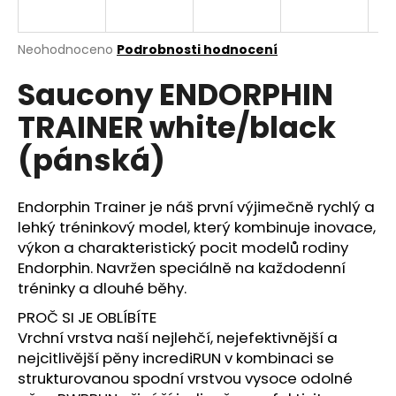
a
j
Průměrné
Neohodnoceno
Podrobnosti hodnocení
í
hodnocení
Saucony ENDORPHIN
produktu
t
je
?
TRAINER white/black
0,0
z
(pánská)
5
hvězdiček.
Endorphin Trainer je náš první výjimečně rychlý a
HLEDAT
lehký tréninkový model, který kombinuje inovace,
výkon a charakteristický pocit modelů rodiny
Endorphin. Navržen speciálně na každodenní
D
tréninky a dlouhé běhy.
o
PROČ SI JE OBLÍBÍTE
p
Vrchní vrstva naší nejlehčí, nejefektivnější a
o
nejcitlivější pěny incrediRUN v kombinaci se
r
u
strukturovanou spodní vrstvou vysoce odolné