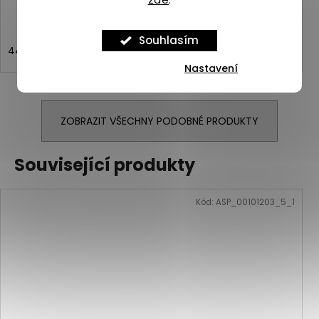
Souhlasím
44
44,5
45
46
Nastavení
ZOBRAZIT VŠECHNY PODOBNÉ PRODUKTY
Související produkty
Kód:
ASP_00101203_5_1