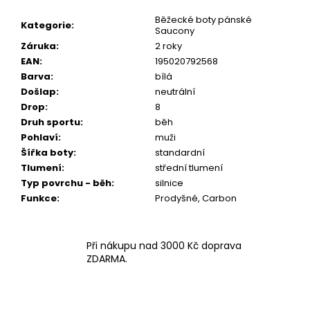
Běžecké boty pánské
Kategorie
:
Saucony
Záruka
:
2 roky
EAN
:
195020792568
Barva
:
bílá
Došlap
:
neutrální
Drop
:
8
Druh sportu
:
běh
Pohlaví
:
muži
Šířka boty
:
standardní
Tlumení
:
střední tlumení
Typ povrchu - běh
:
silnice
Funkce
:
Prodyšné, Carbon
Při nákupu nad 3000 Kč doprava
ZDARMA.