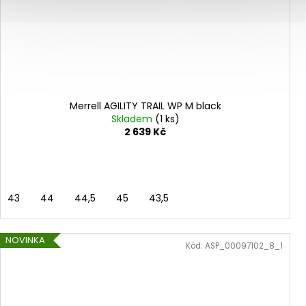
Merrell AGILITY TRAIL WP M black
Skladem
(1 ks)
2 639 Kč
43
44
44,5
45
43,5
NOVINKA
Kód:
ASP_00097102_8_1