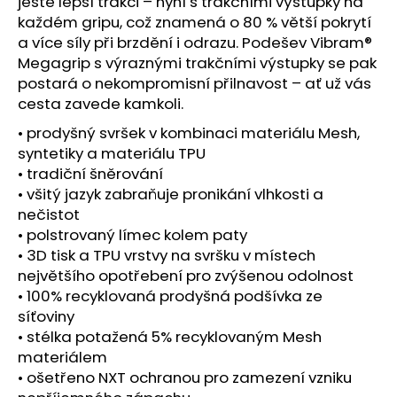
č
ještě lepší trakci – nyní s trakčními výstupky na
u
každém gripu, což znamená o 80 % větší pokrytí
j
a více síly při brzdění i odrazu. Podešev Vibram®
e
Megagrip s výraznými trakčními výstupky se pak
m
postará o nekompromisní přilnavost – ať už vás
e
cesta zavede kamkoli.
• prodyšný svršek v kombinaci materiálu Mesh,
TRIKO
syntetiky a materiálu TPU
CRAFT
• tradiční šněrování
ACTIVE
• všitý jazyk zabraňuje pronikání vlhkosti a
EXTREME
X
nečistot
S
• polstrovaný límec kolem paty
-
• 3D tisk a TPU vrstvy na svršku v místech
BÍLÁ
největšího opotřebení pro zvýšenou odolnost
1
• 100% recyklovaná prodyšná podšívka ze
192
Kč
síťoviny
• stélka potažená 5% recyklovaným Mesh
materiálem
• ošetřeno NXT ochranou pro zamezení vzniku