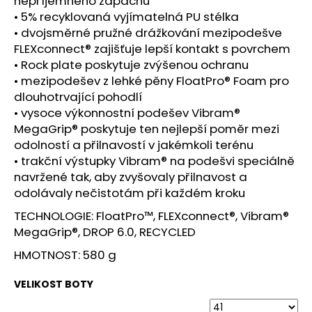
nepříjemného zápachu
• 5% recyklovaná vyjímatelná PU stélka
• dvojsměrné pružné drážkování mezipodešve
FLEXconnect® zajišťuje lepší kontakt s povrchem
• Rock plate poskytuje zvýšenou ochranu
• mezipodešev z lehké pěny FloatPro® Foam pro
dlouhotrvající pohodlí
• vysoce výkonnostní podešev Vibram®
MegaGrip® poskytuje ten nejlepší poměr mezi
odolností a přilnavostí v jakémkoli terénu
• trakční výstupky Vibram® na podešvi speciálně
navržené tak, aby zvyšovaly přilnavost a
odolávaly nečistotám při každém kroku
TECHNOLOGIE: FloatPro™, FLEXconnect®, Vibram®
MegaGrip®, DROP 6.0, RECYCLED
HMOTNOST: 580 g
VELIKOST BOTY