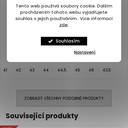
Tento web používá soubory cookie. Dalším
procházením tohoto webu vyjadřujete
souhlas s jejich používáním.. Více informací
zde
.
Merrell MORPHLITE M aqua
Skladem
(>5 ks)
Souhlasím
2 799 Kč
Nastavení
41
42
43
44
44,5
45
46
43,5
ZOBRAZIT VŠECHNY PODOBNÉ PRODUKTY
Související produkty