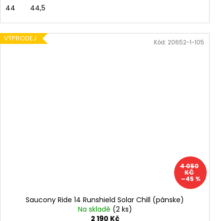
44
44,5
VÝPRODEJ
Kód:
20652-1-105
4 050
KČ
–45 %
Saucony Ride 14 Runshield Solar Chill (pánske)
Na skladě
(2 ks)
2 190 Kč