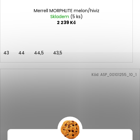
Merrell MORPHLITE melon/hiviz
Skladem
(5 ks)
2 239 Kč
43
44
44,5
43,5
Kód:
ASP_00101255_10_1