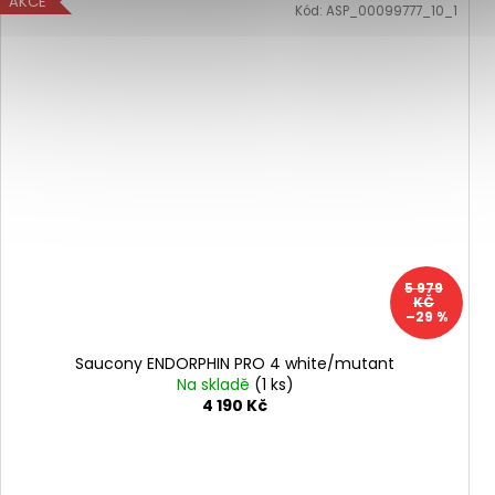
AKCE
Kód:
ASP_00099777_10_1
5 979
KČ
–29 %
Saucony ENDORPHIN PRO 4 white/mutant
Na skladě
(1 ks)
4 190 Kč