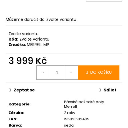
Můžeme doručit do:
Zvolte variantu
Zvolte variantu
Kód:
Zvolte variantu
Značka:
MERRELL MP
3 999 Kč
Měrná
cena:
DO KOŠÍKU
Zeptat se
Sdílet
Pánské bežecké boty
Kategorie
:
Merrell
Záruka
:
2 roky
EAN
:
195021602439
Barva
:
šedá