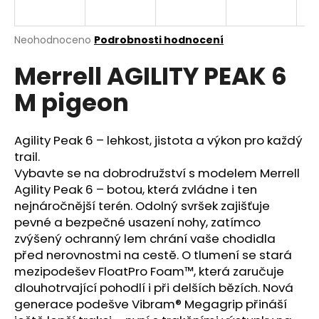
a
j
Průměrné
Neohodnoceno
Podrobnosti hodnocení
í
hodnocení
Merrell AGILITY PEAK 6
produktu
t
je
?
M pigeon
0,0
z
5
hvězdiček.
Agility Peak 6 – lehkost, jistota a výkon pro každý
trail.
HLEDAT
Vybavte se na dobrodružství s modelem Merrell
Agility Peak 6 – botou, která zvládne i ten
nejnáročnější terén. Odolný svršek zajišťuje
pevné a bezpečné usazení nohy, zatímco
D
zvýšený ochranný lem chrání vaše chodidla
o
před nerovnostmi na cestě. O tlumení se stará
p
mezipodešev FloatPro Foam™, která zaručuje
o
dlouhotrvající pohodlí i při delších bězích. Nová
r
generace podešve Vibram® Megagrip přináší
u