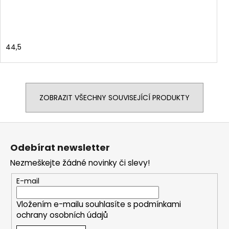
44,5
ZOBRAZIT VŠECHNY SOUVISEJÍCÍ PRODUKTY
Z
á
Odebírat newsletter
p
Nezmeškejte žádné novinky či slevy!
a
t
E-mail
í
Vložením e-mailu souhlasíte s
podmínkami
ochrany osobních údajů