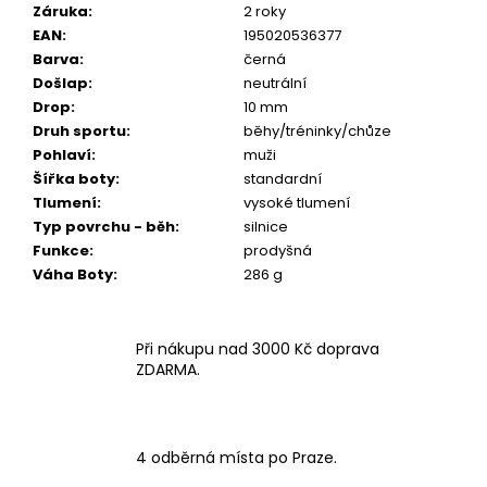
Záruka
:
2 roky
EAN
:
195020536377
Barva
:
černá
Došlap
:
neutrální
Drop
:
10 mm
Druh sportu
:
běhy/tréninky/chůze
Pohlaví
:
muži
Šířka boty
:
standardní
Tlumení
:
vysoké tlumení
Typ povrchu - běh
:
silnice
Funkce
:
prodyšná
Váha Boty
:
286 g
Při nákupu nad 3000 Kč doprava
ZDARMA.
4 odběrná místa po Praze.