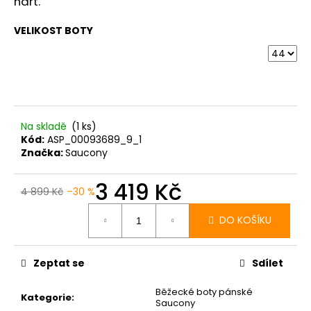
č
nárt.
u
j
VELIKOST BOTY
e
m
e
BOTY
Na skladě
(1 ks)
CRAFT
Kód:
ASP_00093689_9_1
XPLOR
Značka:
Saucony
PRO
MATRYX
-
3 419 Kč
ŠEDÁ
4 899 Kč
–30 %
Měrná
4
cena:
399
DO KOŠÍKU
Kč
Zeptat se
Sdílet
Běžecké boty pánské
Kategorie
:
Saucony