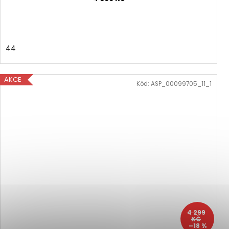
44
AKCE
Kód:
ASP_00099705_11_1
4 299
KČ
–18 %