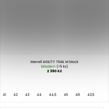
Merrell AGILITY TRAIL M black
Skladem
(>5 ks)
2 390 Kč
41
42
43
44
44,5
45
46
43,5