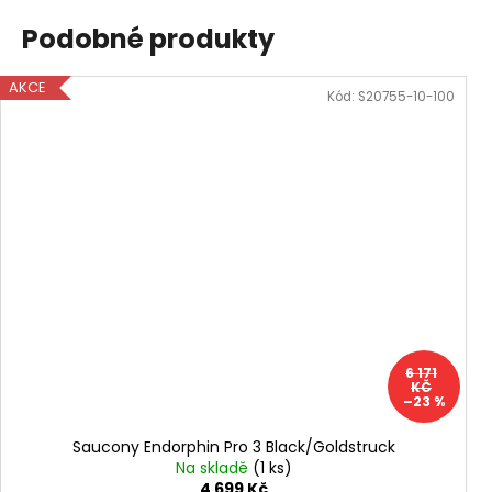
Podobné produkty
AKCE
Kód:
S20755-10-100
6 171
KČ
–23 %
Saucony Endorphin Pro 3 Black/Goldstruck
Na skladě
(1 ks)
4 699 Kč