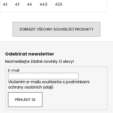
42
43
44
44,5
43,5
ZOBRAZIT VŠECHNY SOUVISEJÍCÍ PRODUKTY
Z
á
Odebírat newsletter
p
Nezmeškejte žádné novinky či slevy!
a
t
E-mail
í
Vložením e-mailu souhlasíte s
podmínkami
ochrany osobních údajů
PŘIHLÁSIT SE