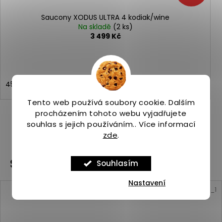
Saucony XODUS ULTRA 4 kodiak/wine
Na skladě
(2 ks)
3 499 Kč
45
46
Tento web používá soubory cookie. Dalším
procházením tohoto webu vyjadřujete
souhlas s jejich používáním.. Více informací
ZOBRAZIT VŠECHNY PODOBNÉ PRODUKTY
zde
.
Související produkty
Souhlasím
Nastavení
Kód:
ASP_00101200_10_1