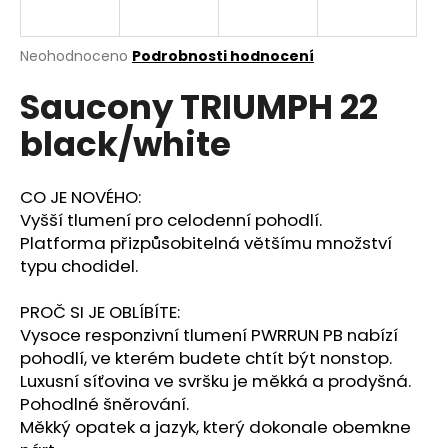
a
j
Průměrné
Neohodnoceno
Podrobnosti hodnocení
í
hodnocení
Saucony TRIUMPH 22
produktu
t
je
?
black/white
0,0
z
5
hvězdiček.
CO JE NOVÉHO:
Vyšší tlumení pro celodenní pohodlí.
HLEDAT
Platforma přizpůsobitelná většímu množství
typu chodidel.
PROČ SI JE OBLÍBÍTE:
D
Vysoce responzivní tlumení PWRRUN PB nabízí
o
pohodlí, ve kterém budete chtít být nonstop.
p
Luxusní síťovina ve svršku je měkká a prodyšná.
o
Pohodlné šněrování.
r
Měkký opatek a jazyk, který dokonale obemkne
u