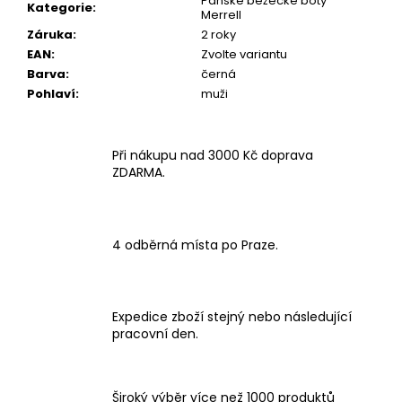
Pánské bežecké boty
Kategorie
:
Merrell
Záruka
:
2 roky
EAN
:
Zvolte variantu
Barva
:
černá
Pohlaví
:
muži
Při nákupu nad 3000 Kč doprava
ZDARMA.
4 odběrná místa po Praze.
Expedice zboží stejný nebo následující
pracovní den.
Široký výběr více než 1000 produktů