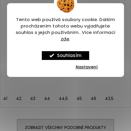
Tento web používá soubory cookie. Dalším
procházením tohoto webu vyjadřujete
souhlas s jejich používáním.. Více informací
zde
.
Souhlasím
Merrell AGILITY TRAIL M black
Skladem
(>5 ks)
Nastavení
2 390 Kč
41
42
43
44
44,5
45
46
43,5
ZOBRAZIT VŠECHNY PODOBNÉ PRODUKTY