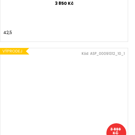
3 850 Kč
42,5
VÝPRODEJ
Kód:
ASP_00091312_10_1
3 899
KČ