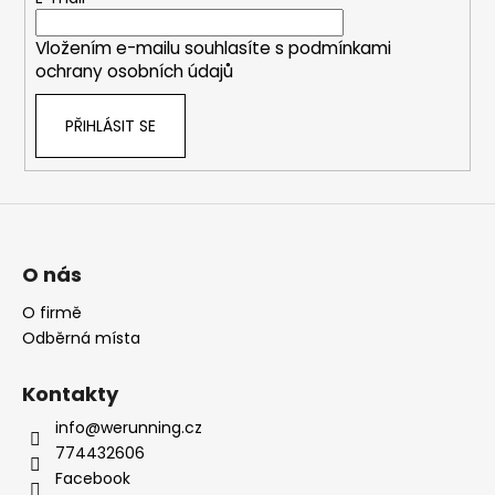
í
Vložením e-mailu souhlasíte s
podmínkami
ochrany osobních údajů
PŘIHLÁSIT SE
O nás
O firmě
Odběrná místa
Kontakty
info@werunning.cz
774432606
Facebook