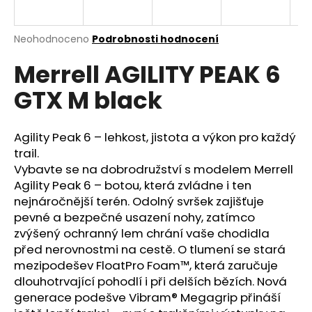
a
j
Průměrné
Neohodnoceno
Podrobnosti hodnocení
í
hodnocení
Merrell AGILITY PEAK 6
produktu
t
je
?
GTX M black
0,0
z
5
hvězdiček.
Agility Peak 6 – lehkost, jistota a výkon pro každý
trail.
HLEDAT
Vybavte se na dobrodružství s modelem Merrell
Agility Peak 6 – botou, která zvládne i ten
nejnáročnější terén. Odolný svršek zajišťuje
pevné a bezpečné usazení nohy, zatímco
D
zvýšený ochranný lem chrání vaše chodidla
o
před nerovnostmi na cestě. O tlumení se stará
p
mezipodešev FloatPro Foam™, která zaručuje
o
dlouhotrvající pohodlí i při delších bězích. Nová
r
generace podešve Vibram® Megagrip přináší
u