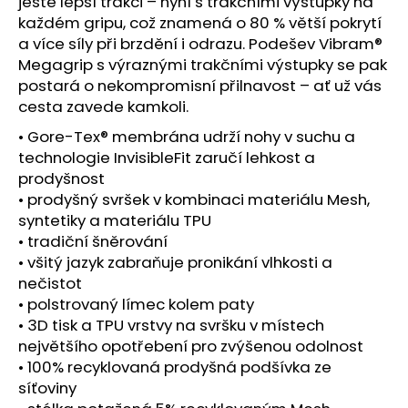
č
ještě lepší trakci – nyní s trakčními výstupky na
u
každém gripu, což znamená o 80 % větší pokrytí
j
a více síly při brzdění i odrazu. Podešev Vibram®
e
Megagrip s výraznými trakčními výstupky se pak
m
postará o nekompromisní přilnavost – ať už vás
e
cesta zavede kamkoli.
• Gore-Tex® membrána udrží nohy v suchu a
BOTY
technologie InvisibleFit zaručí lehkost a
CRAFT
prodyšnost
XPLOR
• prodyšný svršek v kombinaci materiálu Mesh,
PRO
MATRYX
syntetiky a materiálu TPU
-
• tradiční šněrování
ŠEDÁ
• všitý jazyk zabraňuje pronikání vlhkosti a
4
nečistot
399
• polstrovaný límec kolem paty
Kč
• 3D tisk a TPU vrstvy na svršku v místech
největšího opotřebení pro zvýšenou odolnost
• 100% recyklovaná prodyšná podšívka ze
síťoviny