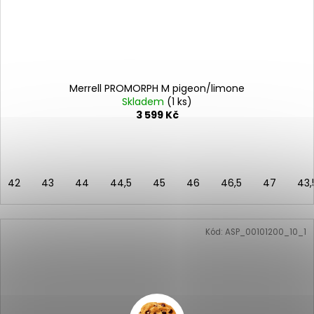
Merrell PROMORPH M pigeon/limone
Skladem
(1 ks)
3 599 Kč
42
43
44
44,5
45
46
46,5
47
43,
Kód:
ASP_00101200_10_1