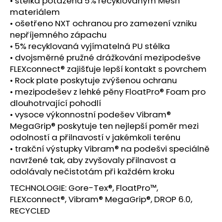
• stélka potažená 5% recyklovaným Mesh
materiálem
• ošetřeno NXT ochranou pro zamezení vzniku
nepříjemného zápachu
• 5% recyklovaná vyjímatelná PU stélka
• dvojsměrné pružné drážkování mezipodešve
FLEXconnect® zajišťuje lepší kontakt s povrchem
• Rock plate poskytuje zvýšenou ochranu
• mezipodešev z lehké pěny FloatPro® Foam pro
dlouhotrvající pohodlí
• vysoce výkonnostní podešev Vibram®
MegaGrip® poskytuje ten nejlepší poměr mezi
odolností a přilnavostí v jakémkoli terénu
• trakční výstupky Vibram® na podešvi speciálně
navržené tak, aby zvyšovaly přilnavost a
odolávaly nečistotám při každém kroku
TECHNOLOGIE: Gore-Tex®, FloatPro™,
FLEXconnect®, Vibram® MegaGrip®, DROP 6.0,
RECYCLED