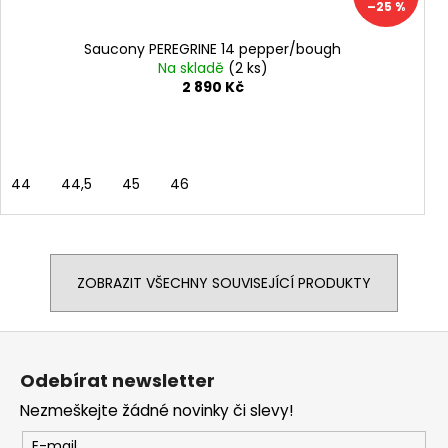
–25 %
Saucony PEREGRINE 14 pepper/bough
Na skladě
(2 ks)
2 890 Kč
44
44,5
45
46
ZOBRAZIT VŠECHNY SOUVISEJÍCÍ PRODUKTY
Z
á
Odebírat newsletter
p
Nezmeškejte žádné novinky či slevy!
a
t
E-mail