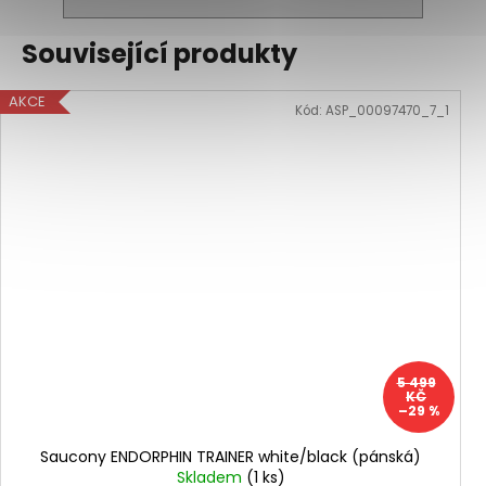
Související produkty
AKCE
Kód:
ASP_00097470_7_1
5 499
KČ
–29 %
Saucony ENDORPHIN TRAINER white/black (pánská)
Skladem
(1 ks)