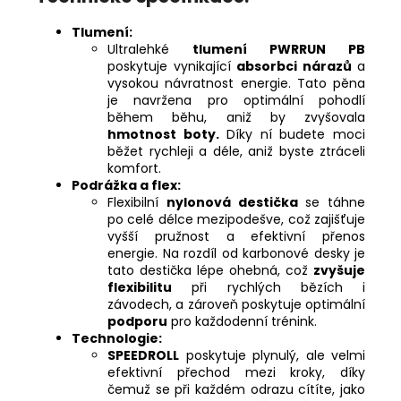
Tlumení:
Ultralehké
tlumení PWRRUN PB
poskytuje vynikající
absorbci nárazů
a
vysokou návratnost energie. Tato pěna
je navržena pro optimální pohodlí
během běhu, aniž by zvyšovala
hmotnost boty.
Díky ní budete moci
běžet rychleji a déle, aniž byste ztráceli
komfort.
Podrážka a flex:
Flexibilní
nylonová destička
se táhne
po celé délce mezipodešve, což zajišťuje
vyšší pružnost a efektivní přenos
energie. Na rozdíl od karbonové desky je
tato destička lépe ohebná, což
zvyšuje
flexibilitu
při rychlých bězích i
závodech, a zároveň poskytuje optimální
podporu
pro každodenní trénink.
Technologie:
SPEEDROLL
poskytuje plynulý, ale velmi
efektivní přechod mezi kroky, díky
čemuž se při každém odrazu cítíte, jako