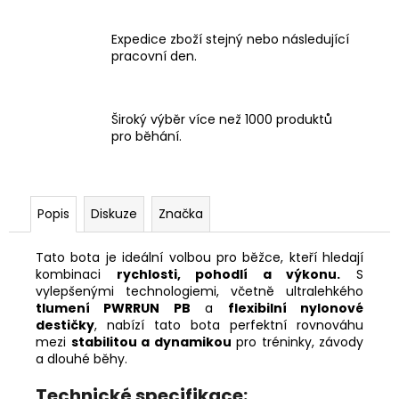
Expedice zboží stejný nebo následující
pracovní den.
Široký výběr více než 1000 produktů
pro běhání.
Popis
Diskuze
Značka
Tato bota je ideální volbou pro běžce, kteří hledají
kombinaci
rychlosti, pohodlí a výkonu.
S
vylepšenými technologiemi, včetně ultralehkého
tlumení PWRRUN PB
a
flexibilní nylonové
destičky
, nabízí tato bota perfektní rovnováhu
mezi
stabilitou a dynamikou
pro tréninky, závody
a dlouhé běhy.
Technické specifikace: