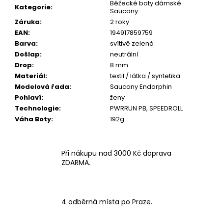
Běžecké boty dámské
Kategorie
:
Saucony
Záruka
:
2 roky
EAN
:
194917859759
Barva
:
svítivě zelená
Došlap
:
neutrální
Drop
:
8 mm
Materiál
:
textil / látka / syntetika
Modelová řada
:
Saucony Endorphin
Pohlaví
:
ženy
Technologie
:
PWRRUN PB, SPEEDROLL
Váha Boty
:
192g
Při nákupu nad 3000 Kč doprava
ZDARMA.
4 odběrná místa po Praze.