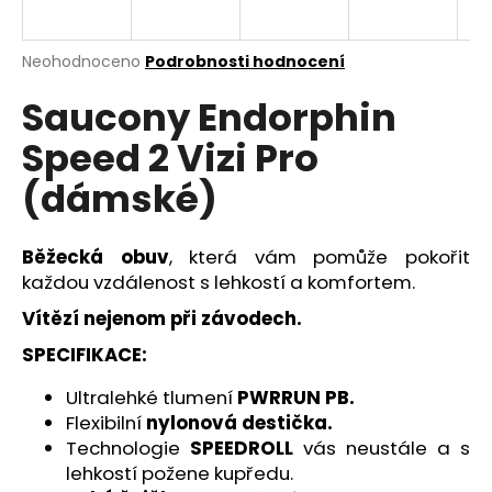
a
j
Průměrné
Neohodnoceno
Podrobnosti hodnocení
í
hodnocení
Saucony Endorphin
produktu
t
je
?
Speed 2 Vizi Pro
0,0
z
(dámské)
5
hvězdiček.
Běžecká obuv
, která vám pomůže pokořit
HLEDAT
každou vzdálenost s lehkostí a komfortem.
Vítězí nejenom při závodech.
D
SPECIFIKACE:
o
p
Ultralehké tlumení
PWRRUN PB.
o
Flexibilní
nylonová destička.
r
Technologie
SPEEDROLL
vás neustále a s
u
lehkostí požene kupředu.