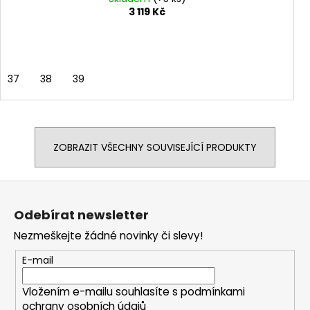
3 119 Kč
37
38
39
ZOBRAZIT VŠECHNY SOUVISEJÍCÍ PRODUKTY
Z
á
Odebírat newsletter
p
Nezmeškejte žádné novinky či slevy!
a
t
E-mail
í
Vložením e-mailu souhlasíte s
podmínkami
ochrany osobních údajů