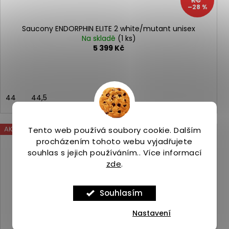
KČ
–28 %
Saucony ENDORPHIN ELITE 2 white/mutant unisex
Na skladě
(1 ks)
5 399 Kč
44
44,5
AKCE
Tento web používá soubory cookie. Dalším
Kód:
ASP_00093697_3_1
procházením tohoto webu vyjadřujete
souhlas s jejich používáním.. Více informací
zde
.
Souhlasím
Nastavení