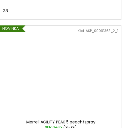
38
NOVINKA
Kód:
ASP_00091363_2_1
Merrell AGILITY PEAK 5 peach/spray
Skladem
(>5 ks)