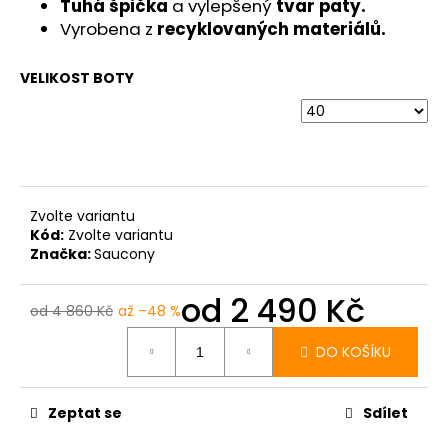
č
Tuhá špička
a vylepšený
tvar paty.
u
Vyrobena z
recyklovaných materiálů.
j
e
VELIKOST BOTY
m
e
BOTY
CRAFT
KYPE
Zvolte variantu
PRO
Kód:
Zvolte variantu
-
Značka:
Saucony
ZELENÁ
7
od
2 490 Kč
990
od 4 860 Kč
až –48 %
Kč
Měrná
cena:
DO KOŠÍKU
Zeptat se
Sdílet