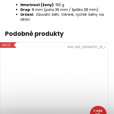
Hmotnost (ženy)
: 192 g
Drop
: 8 mm (pata 36 mm / špička 28 mm)
Určení
: Závodní běh, trénink, rychlé běhy na
silnici
Podobné produkty
AKCE
Kód:
ASP_00099757_13_1
7 499