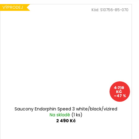
VÝPRODEJ
Kód:
S10756-85-070
4 719
KČ
–47 %
Saucony Endorphin Speed 3 white/black/vizired
Na skladě
(1 ks)
2 490 Kč