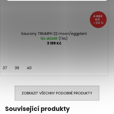
4 899
KČ
–34 %
Saucony TRIUMPH 22 moon/eggplant
Na skladě
(1 ks)
3 199 Kč
37
39
40
ZOBRAZIT VŠECHNY PODOBNÉ PRODUKTY
Související produkty