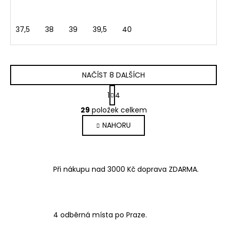
37,5
38
39
39,5
40
NAČÍST 8 DALŠÍCH
S
1
4
t
O
r
29
položek celkem
v
á
NAHORU
l
n
k
á
o
d
v
a
á
Při nákupu nad 3000 Kč doprava ZDARMA.
c
n
í
í
p
r
v
4 odběrná místa po Praze.