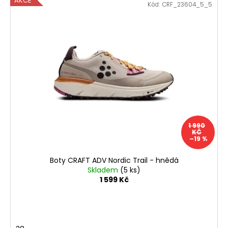
AKCE
Kód:
CRF_23604_5_5
1 990
KČ
–19 %
Boty CRAFT ADV Nordic Trail - hnědá
Skladem
(5 ks)
1 599 Kč