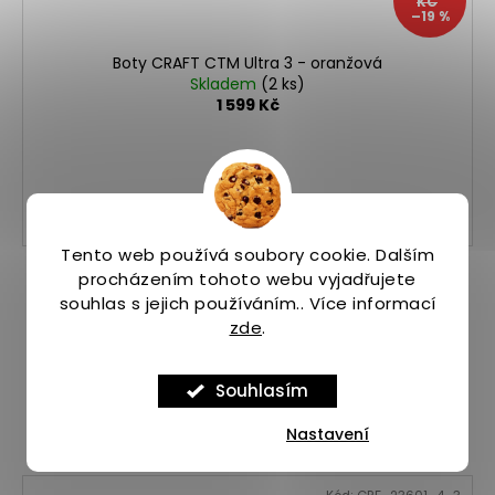
KČ
–19 %
Boty CRAFT CTM Ultra 3 - oranžová
Skladem
(2 ks)
1 599 Kč
37,5
38
Tento web používá soubory cookie. Dalším
procházením tohoto webu vyjadřujete
souhlas s jejich používáním.. Více informací
zde
.
Souhlasím
Nastavení