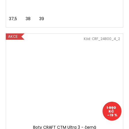
37,5
38
39
AKCE
Kód:
CRF_24800_4_2
1 990
KČ
–19 %
Boty CRAFT CTM Ultra 3 - černá