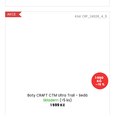
AKCE
Kód:
CRF_24328_4_5
1 990
KČ
–19 %
Boty CRAFT CTM Ultra Trail - šedá
Skladem
(>5 ks)
1 599 Kč