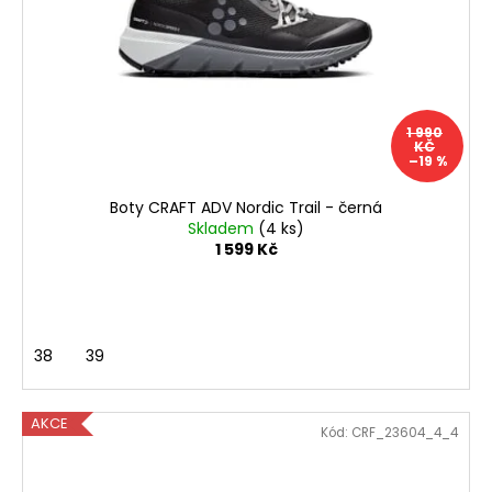
p
č
ů
u
r
j
o
e
d
m
u
e
1 990
k
KČ
–19 %
t
BOTY
ů
CRAFT
Boty CRAFT ADV Nordic Trail - černá
PACER
Skladem
(4 ks)
2
1 599 Kč
-
ORANŽOVÁ
3
490
Kč
38
39
AKCE
Kód:
CRF_23604_4_4