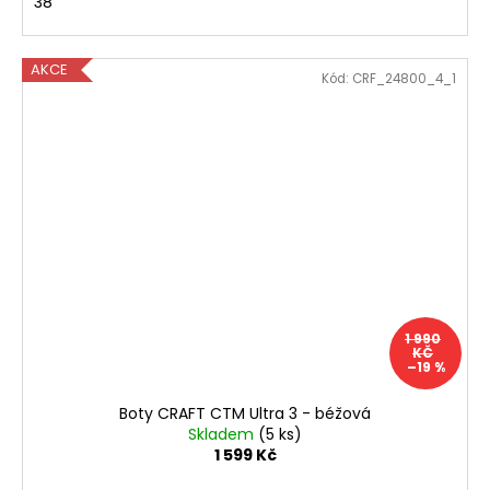
38
AKCE
Kód:
CRF_24800_4_1
1 990
KČ
–19 %
Boty CRAFT CTM Ultra 3 - béžová
Skladem
(5 ks)
1 599 Kč