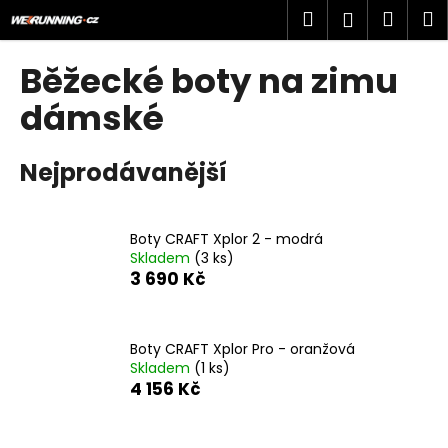
K
Přejít
Hledat
Náku
M
Přihlášen
na
o
obsah
Zpět
Zpět
košík
š
Běžecké boty na zimu
í
C
dámské
k
o
p
Nejprodávanější
o
t
ř
Boty CRAFT Xplor 2 - modrá
Skladem
(3 ks)
e
3 690 Kč
b
u
j
Boty CRAFT Xplor Pro - oranžová
e
Skladem
(1 ks)
4 156 Kč
t
e
n