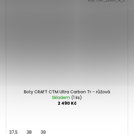
Kód:
CRF_23601_4_3
Boty CRAFT CTM Ultra Carbon Tr - růžová
Skladem
(1 ks)
2 490 Kč
37,5
38
39