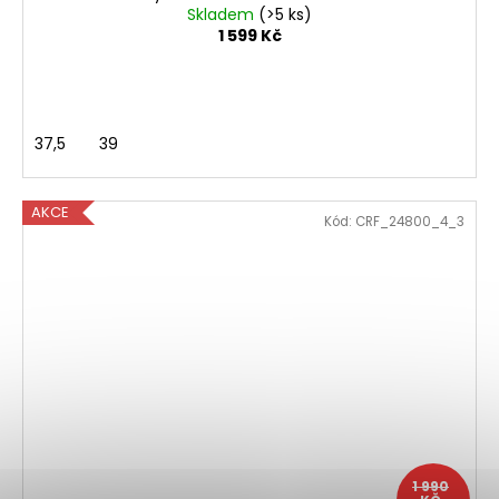
Skladem
(>5 ks)
1 599 Kč
37,5
39
AKCE
Kód:
CRF_24800_4_3
1 990