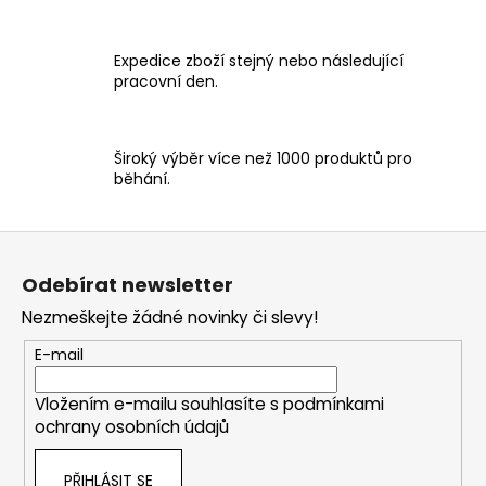
k
y
v
Expedice zboží stejný nebo následující
ý
pracovní den.
p
i
s
Široký výběr více než 1000 produktů pro
u
běhání.
Z
á
Odebírat newsletter
p
Nezmeškejte žádné novinky či slevy!
a
t
E-mail
í
Vložením e-mailu souhlasíte s
podmínkami
ochrany osobních údajů
PŘIHLÁSIT SE