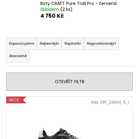
Boty CRAFT Pure Trail Pro - červená
a
Skladem
(2 ks)
j
4 750 Kč
í
t
Ř
?
a
Doporučujeme
Nejlevnější
Nejdražší
Nejprodávanější
z
Abecedně
e
n
HLEDAT
í
OTEVŘÍT FILTR
p
r
D
V
o
AKCE
Kód:
CRF_23604_5_1
o
ý
d
p
p
u
o
i
k
r
s
t
u