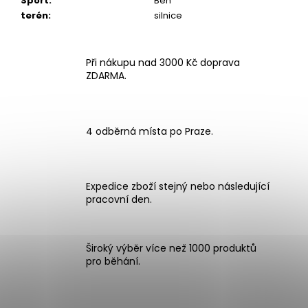
Sport
:
Běh
terén
:
silnice
Při nákupu nad 3000 Kč doprava
ZDARMA.
4 odběrná místa po Praze.
Expedice zboží stejný nebo následující
pracovní den.
Široký výběr více než 1000 produktů
pro běhání.