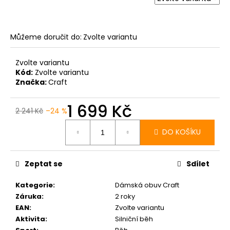
Můžeme doručit do:
Zvolte variantu
Zvolte variantu
Kód:
Zvolte variantu
Značka:
Craft
1 699 Kč
2 241 Kč
–24 %
Měrná
cena:
DO KOŠÍKU
Zeptat se
Sdílet
Kategorie
:
Dámská obuv Craft
Záruka
:
2 roky
EAN
:
Zvolte variantu
Aktivita
:
Silniční běh