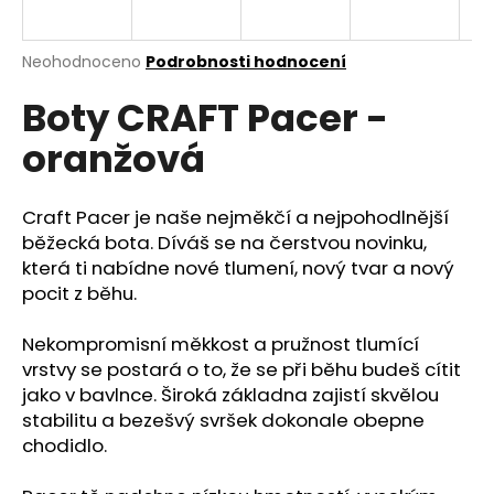
a
j
Průměrné
Neohodnoceno
Podrobnosti hodnocení
í
hodnocení
Boty CRAFT Pacer -
produktu
t
je
?
oranžová
0,0
z
5
hvězdiček.
Craft Pacer je naše nejměkčí a nejpohodlnější
běžecká bota. Díváš se na čerstvou novinku,
HLEDAT
která ti nabídne nové tlumení, nový tvar a nový
pocit z běhu.
Nekompromisní měkkost a pružnost tlumící
D
vrstvy se postará o to, že se při běhu budeš cítit
o
jako v bavlnce. Široká základna zajistí skvělou
p
stabilitu a bezešvý svršek dokonale obepne
o
chodidlo.
r
u