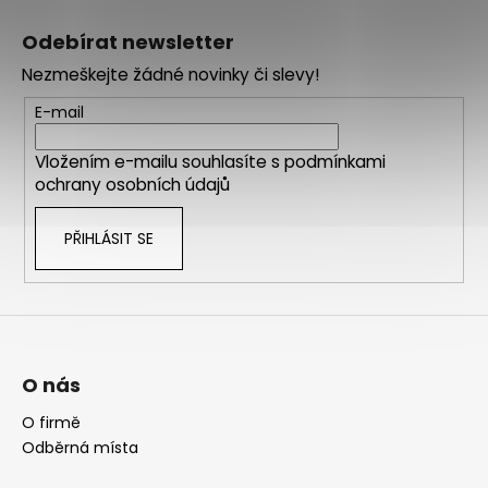
Z
á
Odebírat newsletter
p
Nezmeškejte žádné novinky či slevy!
a
t
E-mail
í
Vložením e-mailu souhlasíte s
podmínkami
ochrany osobních údajů
PŘIHLÁSIT SE
O nás
O firmě
Odběrná místa