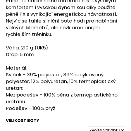
č
Pacer tě nadchne nízkou hmotností, vysokým
u
komfortem i vysokou dynamikou díky použité
j
pěně PX s vynikající energetickou návratností.
e
Nejvíc se tahle silniční bota hodí pro nabíhání
m
volných kilometrů, ale nezklame ani při
e
rychlejším tréninku.
Váha: 210 g (UK5)
PILLAR
Drop: 6 mm
PERFORMANCE
COLLAGEN
REPAIR
Materiál:
TENDON
Svršek - 39% polyester, 39% recyklovaný
&
LIGAMENT
polyester, 12% polyuretan, 10% termoplastický
uretan;
1
268
Mezipodešev - 100% pěna z termoplastického
Kč
uretanu
Podešev - 100% pryž
VELIKOST BOTY