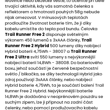
č
ledvince nebo běžecké vestě, to oceníte při déle
u
trvající aktivitě, kdy vás samotná čelenka s
j
reflektorem o hmotnosti pouhých 58g nebude
e
nijak omezovat. V mínusových teplotách
m
prodloužíte životnost baterie tím, že ji díky
e
kabelu umístíte do tepla pod bundu. Čelovka
Trail Runner Free 2
disponuje světelným
výkonem 450 lumenů s 3xAAA články,
Trail
BOTY
Runner Free 2 Hybrid
500 lumeny díky nabíjecí
CRAFT
ENDURANCE
Hybrid baterii 4,75Wh - 38007 a
Trail Runner
3
Free 2 Ultra
svítí 550 lumeny s nejvýkonnější
-
nabíjecí baterií 14,8Wh - 38008. Do bateriového
BÍLÁ
boxu, jehož součástí je červené bezpečnostní
3
světlo / blikačka, se díky technologii Hybrid jako
990
Kč
zdroj používají 3xAAA články, nebo nabíjecí
Hybrid baterie 4,75Wh, ta je součástí balení Trail
Runner Free 2 Hybrid. Nejvýkonnější bateriie
14,8Wh je dodávána v neoprénovém pouzdru se
suchým zipem, lze ji připnout na zadní část
čelenky, nebo pomocí prodlužovacího kabelu