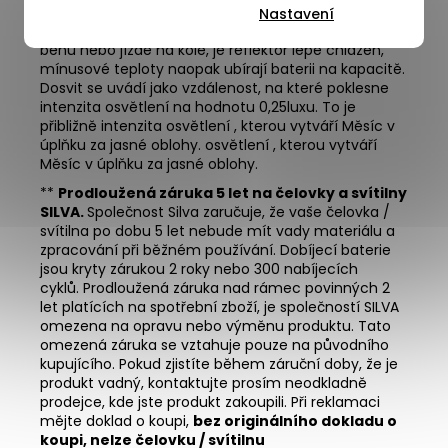
přejde čelovka do rezervního módu. Výdrž baterie je
Nastavení
ovlivněna okolní teplotou a druhem aktivity, např. při
běhu nebo jízdě na kole, je reflektor lépe chlazen,
mínusové teploty naopak ubírají baterii na kapacitě.
Dosvit se uvádí jako vzdálenost, na které poklesne
intenzita osvětlení na hodnotu 0,25luxu. To je
přibližně intenzita osvětlení , kterou vytváří Měsíc v
úplňku za jasné oblohy. osvětlení , kterou vytváří
Měsíc v úplňku za jasné oblohy.
**
Prodloužená záruka 5 let na čelovky a svítilny
SILVA.
Společnost Silva zaručuje, že vaše čelovka /
svítilna po dobu 5 let nebude mít vady materiálu a
zpracování při běžném používání. Dobíjecí baterie
jsou kryty zárukou 2 roky nebo 300 nabíjecích
cyklů. Prodloužená záruka nad rámec povinných 2
let platících na spotřební zboží, je společností SILVA
omezena na opravu nebo výměnu produktu. Tato
omezená záruka se vztahuje pouze na původního
kupujícího. Pokud zjistíte během záruční doby, že je
produkt vadný, kontaktujte prosím neodkladně
prodejce, kde jste produkt zakoupili. Při reklamaci
mějte doklad o koupi,
bez originálního dokladu o
koupi, nelze čelovku / svítilnu