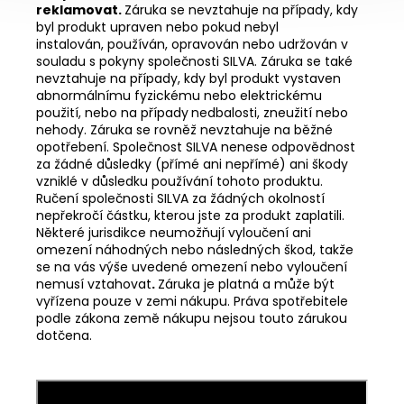
reklamovat.
Záruka se nevztahuje na případy, kdy
byl produkt upraven nebo pokud nebyl
instalován, používán, opravován nebo udržován v
souladu s pokyny společnosti SILVA. Záruka se také
nevztahuje na případy, kdy byl produkt vystaven
abnormálnímu fyzickému nebo elektrickému
použití, nebo na případy
nedbalosti, zneužití nebo
nehody. Záruka se rovněž nevztahuje na běžné
opotřebení. Společnost SILVA nenese odpovědnost
za žádné důsledky (přímé ani nepřímé) ani škody
vzniklé v důsledku používání tohoto produktu.
Ručení společnosti SILVA za žádných okolností
nepřekročí částku, kterou jste za produkt zaplatili.
Některé jurisdikce neumožňují vyloučení ani
omezení náhodných nebo následných škod,
takže
se na vás výše uvedené omezení nebo vyloučení
nemusí vztahovat
.
Záruka je platná a může být
vyřízena pouze v zemi nákupu. Práva spotřebitele
podle zákona země nákupu nejsou touto zárukou
dotčena.