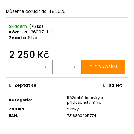
Můžeme doručit do:
11.8.2026
Skladem
(>5 ks)
Kód:
CRF_26097_1_1
Značka:
Silva
2 250 Kč
Měrná
cena:
DO KOŠÍKU
Zeptat se
Sdílet
Běžecké čelovky a
Kategorie
:
příslušenství Silva
Záruka
:
2 roky
EAN
:
7318860205774