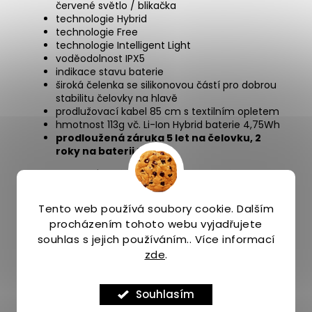
červené světlo / blikačka
technologie Hybrid
technologie Free
technologie Intelligent Light
voděodolnost IPX5
indikace stavu baterie
široká čelenka se silikonovou částí pro dobrou
stabilitu čelovky na hlavě
prodlužovací kabel 85 cm s textilním opletem
hmotnost 113g vč. Li-Ion Hybrid baterie 4,75Wh
prodloužená záruka 5 let na čelovku, 2
roky na baterii **
Obsah balení Trail Runner Free 2 Hybrid:
reflektor vč. čelenky, bateriový box, nabíjecí USB-C
Hybrid baterie 4,75Wh, prodlužovací kabel s
Tento web používá soubory cookie. Dalším
textilním opletem
procházením tohoto webu vyjadřujete
souhlas s jejich používáním.. Více informací
zde
.
* Technické parametry čelovek Silva jsou
měřeny podle normy ANSI FL1.
Čas výdrže baterie
je udáván jako doba, do které klesne světelný výkon
Souhlasím
na 10% počáteční hodnoty změřené 30 vteřin po
zapnutí, nejedná se o čas úplného vybití, po té