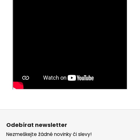
Z
á
Odebírat newsletter
p
Nezmeškejte žádné novinky či slevy!
a