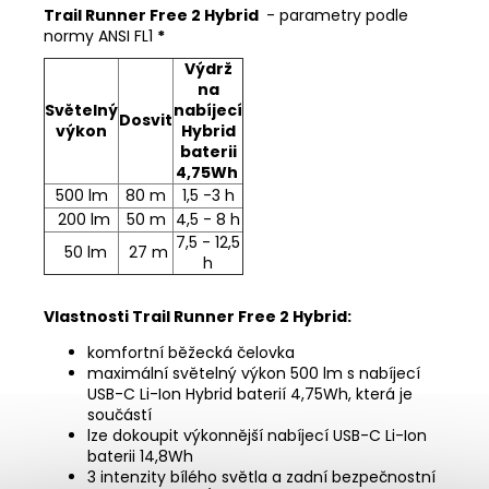
Trail Runner Free 2 Hybrid
- parametry podle
normy ANSI FL1
*
Výdrž
na
Světelný
nabíjecí
Dosvit
výkon
Hybrid
baterii
4,75Wh
500 lm
80 m
1,5 -3 h
200 lm
50 m
4,5 - 8 h
7,5 - 12,5
50 lm
27 m
h
Vlastnosti Trail Runner Free 2 Hybrid:
komfortní běžecká čelovka
maximální světelný výkon 500 lm s nabíjecí
USB-C Li-Ion Hybrid baterií 4,75Wh, která je
součástí
lze dokoupit výkonnější nabíjecí USB-C Li-Ion
baterii 14,8Wh
3 intenzity bílého světla a zadní bezpečnostní