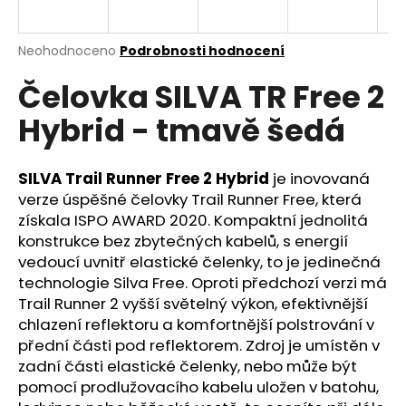
a
j
Průměrné
Neohodnoceno
Podrobnosti hodnocení
í
hodnocení
Čelovka SILVA TR Free 2
produktu
t
je
?
Hybrid - tmavě šedá
0,0
z
5
hvězdiček.
SILVA Trail Runner Free 2 Hybrid
je inovovaná
verze úspěšné čelovky Trail Runner Free, která
HLEDAT
získala ISPO AWARD 2020. Kompaktní jednolitá
konstrukce bez zbytečných kabelů, s energií
vedoucí uvnitř elastické čelenky, to je jedinečná
technologie Silva Free. Oproti předchozí verzi má
D
Trail Runner 2 vyšší světelný výkon, efektivnější
o
chlazení reflektoru a komfortnější polstrování v
p
přední části pod reflektorem. Zdroj je umístěn v
o
zadní části elastické čelenky, nebo může být
r
pomocí prodlužovacího kabelu uložen v batohu,
u