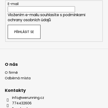
t
E-mail
í
Vložením e-mailu souhlasíte s
podmínkami
ochrany osobních údajů
PŘIHLÁSIT SE
O nás
O firmě
Odběrná místa
Kontakty
info@werunning.cz
774432606