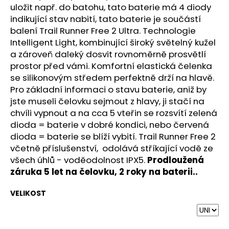
uložit např. do batohu, tato baterie má 4 diody
indikující stav nabití, tato baterie je součástí
balení Trail Runner Free 2 Ultra. Technologie
Intelligent Light, kombinující široký světelný kužel
a zároveň daleký dosvit rovnoměrně prosvětlí
prostor před vámi. Komfortní elastická čelenka
se silikonovým středem perfektně drží na hlavě.
Pro základní informaci o stavu baterie, aniž by
jste museli čelovku sejmout z hlavy, ji stačí na
chvíli vypnout a na cca 5 vteřin se rozsvítí zelená
dioda = baterie v dobré kondici, nebo červená
dioda = baterie se blíží vybití. Trail Runner Free 2
včetně příslušenství, odolává stříkající vodě ze
všech úhlů - voděodolnost IPX5.
Prodloužená
záruka 5 let na čelovku, 2 roky na baterii..
VELIKOST