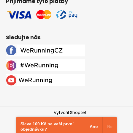
Přijímáme tyto platby
Sledujte nás
Vytvořil Shoptet
Copyright 2026
Werunning.cz
. Všechna práva
Sleva 100 Kč na vaši první
vyhrazena.
Upravit nastavení cookies
Ano
Ne
objednávku?