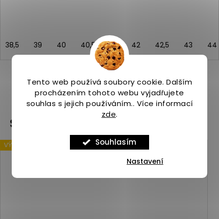
38,5
39
40
40,5
41
42
42,5
43
44
Tento web používá soubory cookie. Dalším
procházením tohoto webu vyjadřujete
ZOBRAZIT VŠECHNY PODOBNÉ PRODUKTY
souhlas s jejich používáním.. Více informací
zde
.
Související produkty
Souhlasím
VÝPRODEJ
Kód:
ASP_00091413_8_1
Nastavení