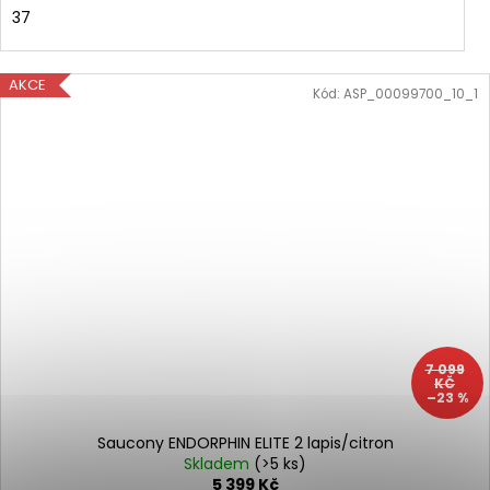
37
AKCE
Kód:
ASP_00099700_10_1
7 099
KČ
–23 %
Saucony ENDORPHIN ELITE 2 lapis/citron
Skladem
(>5 ks)
5 399 Kč