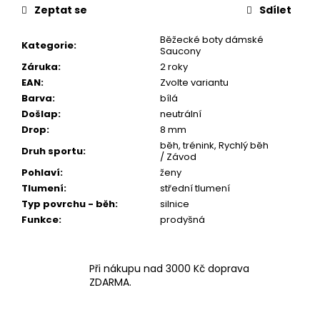
Zeptat se
Sdílet
Běžecké boty dámské
Kategorie
:
Saucony
Záruka
:
2 roky
EAN
:
Zvolte variantu
Barva
:
bílá
Došlap
:
neutrální
Drop
:
8 mm
běh, trénink, Rychlý běh
Druh sportu
:
/ Závod
Pohlaví
:
ženy
Tlumení
:
střední tlumení
Typ povrchu - běh
:
silnice
Funkce
:
prodyšná
Při nákupu nad 3000 Kč doprava
ZDARMA.