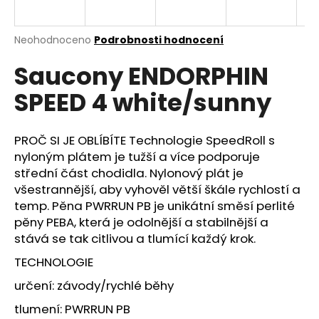
a
j
Průměrné
Neohodnoceno
Podrobnosti hodnocení
í
hodnocení
Saucony ENDORPHIN
produktu
t
je
?
SPEED 4 white/sunny
0,0
z
5
hvězdiček.
PROČ SI JE OBLÍBÍTE Technologie SpeedRoll s
nyloným plátem je tužší a více podporuje
HLEDAT
střední část chodidla. Nylonový plát je
všestrannější, aby vyhověl větší škále rychlostí a
temp. Pěna PWRRUN PB je unikátní směsí perlité
pěny PEBA, která je odolnější a stabilnější a
D
stává se tak citlivou a tlumící každý krok.
o
p
TECHNOLOGIE
o
určení: závody/rychlé běhy
r
u
tlumení: PWRRUN PB