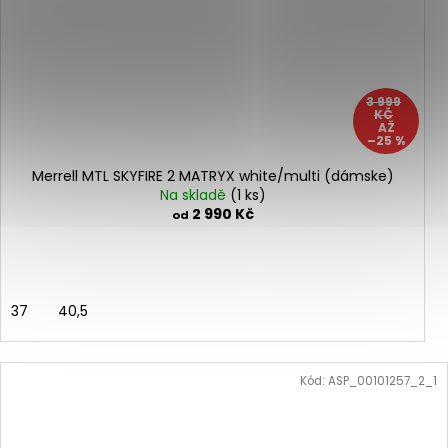
3 999
KČ
AŽ
–25 %
Merrell MTL SKYFIRE 2 MATRYX white/multi (dámske)
Na skladě
(1 ks)
2 990 Kč
od
37
40,5
Kód:
ASP_00101257_2_1