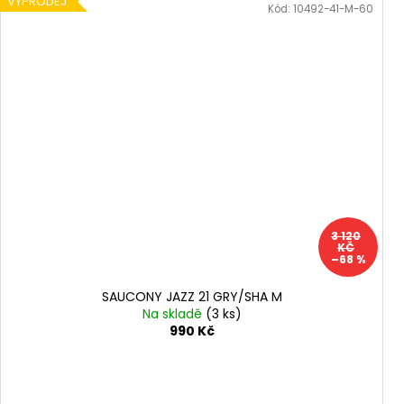
VÝPRODEJ
Kód:
10492-41-M-60
3 120
KČ
–68 %
SAUCONY JAZZ 21 GRY/SHA M
Na skladě
(3 ks)
990 Kč