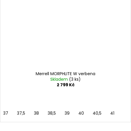
Merrell MORPHLITE W verbena
Skladem
(3 ks)
2 799 Kč
37
37,5
38
38,5
39
40
40,5
41