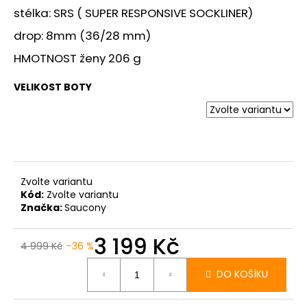
č
stélka: SRS ( SUPER RESPONSIVE SOCKLINER)
u
j
drop: 8mm (36/28 mm)
e
HMOTNOST ženy 206 g
m
e
VELIKOST BOTY
BOTY
CRAFT
PACER
2
-
ORANŽOVÁ
Zvolte variantu
3
Kód:
Zvolte variantu
490
Značka:
Saucony
Kč
3 199 Kč
4 999 Kč
–36 %
Měrná
cena:
DO KOŠÍKU