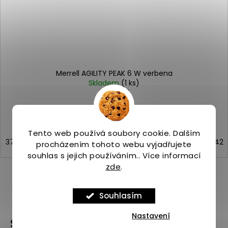
Merrell AGILITY PEAK 6 W verbena
Skladem
(1 ks)
3 999 Kč
Tento web používá soubory cookie. Dalším
37
37,5
38
38,5
39
40
40,5
41
42
procházením tohoto webu vyjadřujete
souhlas s jejich používáním.. Více informací
zde
.
ZOBRAZIT VŠECHNY PODOBNÉ PRODUKTY
Souhlasím
Nastavení
Související produkty