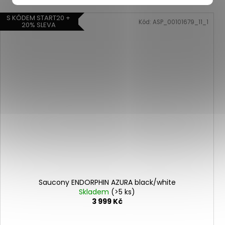
S KÓDEM START20 +
Kód:
ASP_00101679_11_1
20% SLEVA
Saucony ENDORPHIN AZURA black/white
Skladem
(>5 ks)
3 999 Kč