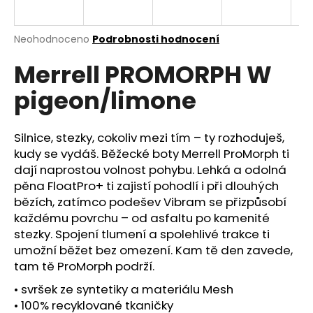
a
j
Průměrné
Neohodnoceno
Podrobnosti hodnocení
í
hodnocení
Merrell PROMORPH W
produktu
t
je
?
pigeon/limone
0,0
z
5
hvězdiček.
Silnice, stezky, cokoliv mezi tím – ty rozhoduješ,
kudy se vydáš. Běžecké boty Merrell ProMorph ti
HLEDAT
dají naprostou volnost pohybu. Lehká a odolná
pěna FloatPro+ ti zajistí pohodlí i při dlouhých
bězích, zatímco podešev Vibram se přizpůsobí
každému povrchu – od asfaltu po kamenité
D
stezky. Spojení tlumení a spolehlivé trakce ti
o
umožní běžet bez omezení. Kam tě den zavede,
p
tam tě ProMorph podrží.
o
r
• svršek ze syntetiky a materiálu Mesh
u
• 100% recyklované tkaničky