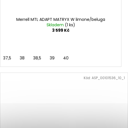
Merrell MTL ADAPT MATRYX W limone/beluga
Skladem
(1 ks)
3 599 Kč
37,5
38
38,5
39
40
Kód:
ASP_00101536_10_1