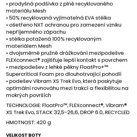
č
• prodyšná podšívka z plně recyklovaného
u
materiálu Mesh
j
• 50% recyklovaná vyjímatelná EVA stélka
e
• ošetřeno NXT ochranou pro zamezení vzniku
m
nepříjemného zápachu
e
• stélka potažená 100% recyklovaným
materiálem Mesh
BOTY
• dvojsměrné pružné drážkování mezipodešve
CRAFT
FLEXconnect® zajišťuje lepší kontakt s povrchem
XPLOR
• mezipodešev z lehké pěkny FloatPro+™
PRO
MATRYX
Supercritical Foam pro dlouhotrvající pohodlí
-
• podešev Vibram XS Trek Evo, která poskytuje
ŠEDÁ
optimální rovnováhu mezi trakcí a flexibilitou na
4
mokrých površích
399
Kč
TECHNOLOGIE: FloatPro™, FLEXconnect®, Vibram®
XS Trek Evo, STACK 32,5-26,6, DROP 6.0, RECYCLED
HMOTNOST: 420 g
VELIKOST BOTY