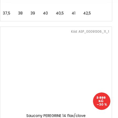
37,5
38
39
40
40,5
41
42,5
Kód:
ASP_00091306_11_1
3 899
KČ
–30 %
Saucony PEREGRINE 14 flax/clove