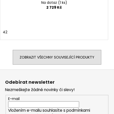
Na dotaz
(1 ks)
2 729 Kč
42
ZOBRAZIT VŠECHNY SOUVISEJÍCÍ PRODUKTY
Z
á
Odebírat newsletter
p
Nezmeškejte žádné novinky či slevy!
a
t
E-mail
í
Vložením e-mailu souhlasíte s
podmínkami