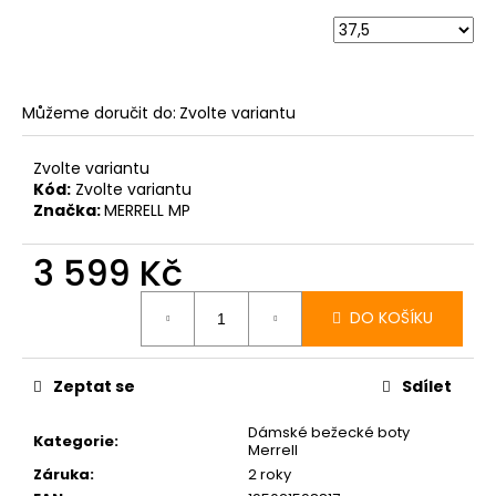
Můžeme doručit do:
Zvolte variantu
Zvolte variantu
Kód:
Zvolte variantu
Značka:
MERRELL MP
3 599 Kč
Měrná
cena:
DO KOŠÍKU
Zeptat se
Sdílet
Dámské bežecké boty
Kategorie
:
Merrell
Záruka
:
2 roky