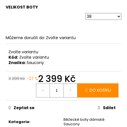
č
u
VELIKOST BOTY
j
e
m
e
Můžeme doručit do:
Zvolte variantu
BOTY
Zvolte variantu
CRAFT
Kód:
Zvolte variantu
XPLOR
Značka:
Saucony
PRO
-
ORANŽOVÁ
2 399 Kč
3 299 Kč
–27 %
4
Měrná
156
cena:
Kč
DO KOŠÍKU
Zeptat se
Sdílet
Běžecké boty dámské
Kategorie
:
Saucony