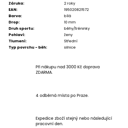
Záruka
:
2 roky
EAN
:
195020821572
Barva
:
bílá
Drop
:
10 mm
Druh sportu
:
běhy/tréninky
Pohlaví
:
ženy
Tlumení
:
Střední
Typ povrchu - běh
:
silnice
Při nákupu nad 3000 Kč doprava
ZDARMA.
4 odběrná místa po Praze.
Expedice zboží stejný nebo následující
pracovní den.