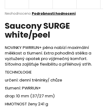
a
j
Průměrné
Neohodnoceno
Podrobnosti hodnocení
í
hodnocení
Saucony SURGE
produktu
t
je
?
white/peel
0,0
z
5
hvězdiček.
NOVINKY PWRRUN+ pěna nabízí maximální
měkkost a tlumení. Extra pohodlná stélka a
HLEDAT
vyztužený opatek pro výjimečný komfort.
Síťovina zajišťuje flexibilitu a přiléhavý střih.
TECHNOLOGIE
D
určení: denní tréninky/ chůze
o
p
tlumení: PWRRUN+
o
drop: 10 mm (37/27 mm)
r
u
HMOTNOST ženy 241 g