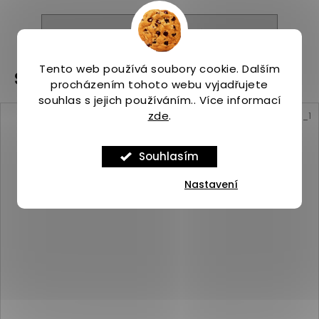
ZOBRAZIT VŠECHNY PODOBNÉ PRODUKTY
Tento web používá soubory cookie. Dalším
Související produkty
procházením tohoto webu vyjadřujete
souhlas s jejich používáním.. Více informací
zde
.
Kód:
ASP_00101536_10_1
Souhlasím
Nastavení