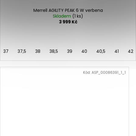
Merrell AGILITY PEAK 6 W verbena
Skladem
(1 ks)
3 999 Kč
37
37,5
38
38,5
39
40
40,5
41
42
Kód:
ASP_00086391_1_1