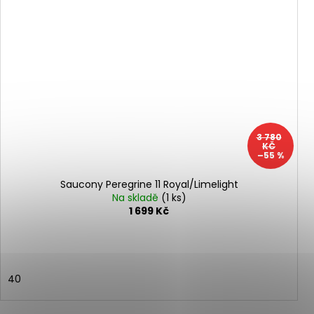
3 780
KČ
–55 %
Saucony Peregrine 11 Royal/Limelight
Na skladě
(1 ks)
1 699 Kč
40