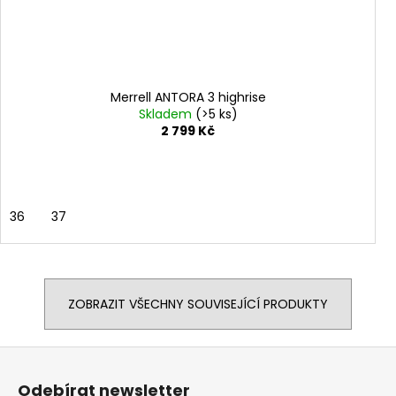
Merrell ANTORA 3 highrise
Skladem
(>5 ks)
2 799 Kč
36
37
ZOBRAZIT VŠECHNY SOUVISEJÍCÍ PRODUKTY
Z
á
Odebírat newsletter