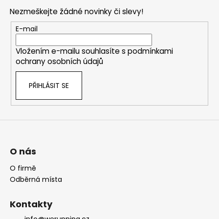
p
Nezmeškejte žádné novinky či slevy!
a
t
E-mail
í
Vložením e-mailu souhlasíte s
podmínkami
ochrany osobních údajů
PŘIHLÁSIT SE
O nás
O firmě
Odběrná místa
Kontakty
info@werunning.cz