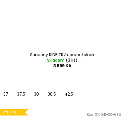
Saucony RIDE TR2 carbon/black
Skladem
(3 ks)
3 999 Kč
37
37,5
38
38,5
42,5
VÝPRODEJ
Kód:
S10641-30-085