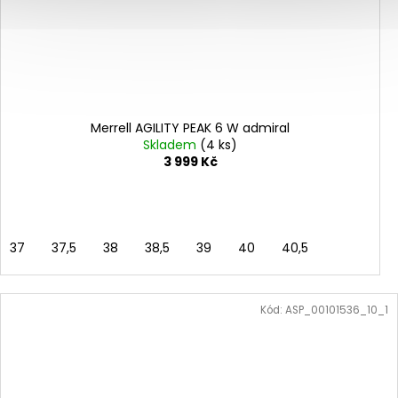
Merrell AGILITY PEAK 6 W admiral
Skladem
(4 ks)
3 999 Kč
37
37,5
38
38,5
39
40
40,5
Kód:
ASP_00101536_10_1