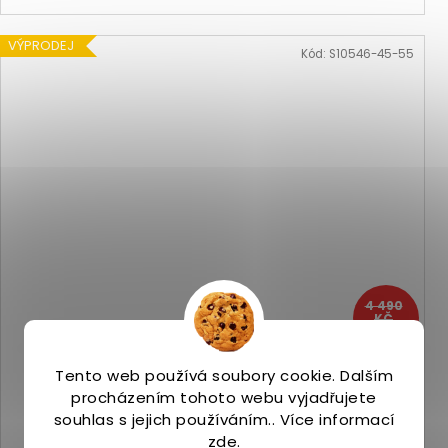
VÝPRODEJ
Kód:
S10546-45-55
4 490
KČ
–66 %
Saucony Triumph 17 Sky Grey/Cor
Tento web používá soubory cookie. Dalším
Na skladě
(2 ks)
procházením tohoto webu vyjadřujete
1 499 Kč
souhlas s jejich používáním.. Více informací
zde
.