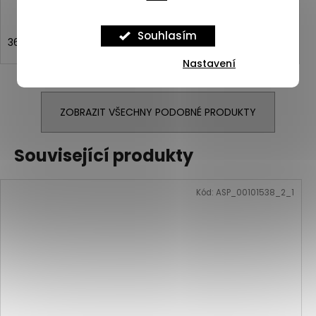
Souhlasím
36
Nastavení
ZOBRAZIT VŠECHNY PODOBNÉ PRODUKTY
Související produkty
Kód:
ASP_00101538_2_1