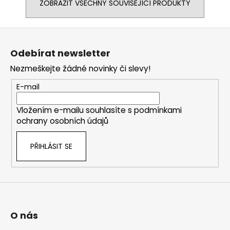
ZOBRAZIT VŠECHNY SOUVISEJÍCÍ PRODUKTY
Z
á
Odebírat newsletter
p
Nezmeškejte žádné novinky či slevy!
a
t
E-mail
í
Vložením e-mailu souhlasíte s
podmínkami
ochrany osobních údajů
PŘIHLÁSIT SE
O nás