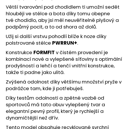
č
u
Větší tvarování pod chodidlem ti umožní sedět
j
hlouběji ve stélce a bota díky tomu obepne
e
tvé chodidlo, aby jsi měl neuvěřitelně plyšový a
m
podpůrný pocit, a to od shora až dolů.
e
Užij si další vrstvu pohodlí blíže k noze díky
polstrované stélce
PWRRUN+
.
BOTY
Konstrukce
FORMFIT
v čistém provedení je
CRAFT
kombinací nové a vylepšené síťoviny s optimální
KYPE
PRO
prodyšností a lehčí a tenčí vnitřní konstrukce,
-
takže ti padne jako ulitá.
ZELENÁ
Zvýšená odolnost díky většímu množství pryže v
7
990
podrážce tam, kde ji potřebuješ.
Kč
Díky testům odolnosti a zpětné vazbě od
sportovců má tato obuv vylepšený tvar a
elegantní pevný profil, který je rychlejší a
dynamičtější než dřív.
Tento model obsahuje recyklované svrchní