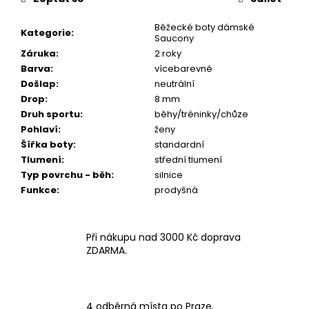
Běžecké boty dámské
Kategorie
:
Saucony
Záruka
:
2 roky
Barva
:
vícebarevné
Došlap
:
neutrální
Drop
:
8 mm
Druh sportu
:
běhy/tréninky/chůze
Pohlaví
:
ženy
Šířka boty
:
standardní
Tlumení
:
střední tlumení
Typ povrchu - běh
:
silnice
Funkce
:
prodyšná
Při nákupu nad 3000 Kč doprava
ZDARMA.
4 odběrná místa po Praze.