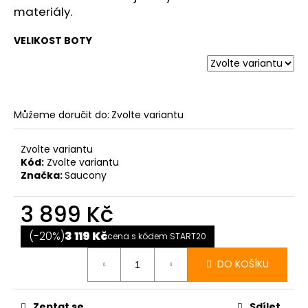
materiály.
VELIKOST BOTY
Můžeme doručit do:
Zvolte variantu
Zvolte variantu
Kód:
Zvolte variantu
Značka:
Saucony
3 899 Kč
Měrná
cena:
(-20%)
3 119 Kč
cena s kódem START20
DO KOŠÍKU
Zeptat se
Sdílet