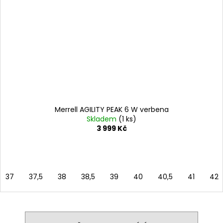
Merrell AGILITY PEAK 6 W verbena
Skladem
(1 ks)
3 999 Kč
37
37,5
38
38,5
39
40
40,5
41
42