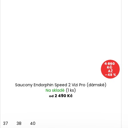
4 860
KČ
AŽ
–48 %
Saucony Endorphin Speed 2 Vizi Pro (dámské)
Na skladě
(1 ks)
2 490 Kč
od
37
38
40