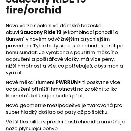
je
a
fire/orchid
0,0
z
j
5
í
hvězdiček.
Nová verze spolehlivé dámské běžecké
t
obuvi
Saucony Ride 19
je kombinací pohodlí a
?
tlumení v novém odvážnějším a rychlejším
provedení. Tyhle boty si prostě nebudeš chtít po
běhu sundat. Je vyrobena s použitím měkčího
odpružení a polštářové vložky, má více pěny,
nižší hmotnost a vše, co potřebuješ, abys mohla
HLEDAT
vyrazit.
Nové měkčí tlumení
PWRRUN+
ti poskytne více
odpružení při nižší hmotnosti na zdolání tolika
D
kilometrů, kolik si jen budeš přát.
o
Nová geometrie mezipodešve je tvarovaná pro
p
super hladký došlap od paty až po špičku.
o
r
Větší flexibilita v přední části chodidla umožňuje
u
noze plynulejší pohyb.