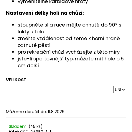
vyměnitelné karbidové hroty
Nastavení délky holí na chůzi:
stoupněte si a ruce mějte ohnuté do 90° s
lokty u těla
změřte vzdálenost od země k horní hraně
zatnuté pěsti
pro rekreační chůzi vycházejte z této míry
jste-li sportovnější typ, můžete mít hole o 5
cm delší
VELIKOST
Můžeme doručit do:
11.8.2026
Skladem
(>5 ks)
Kód:
CRF_24650_1_1