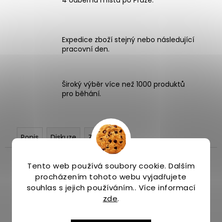
Expedice zboží stejný nebo následující
pracovní den.
Široký výběr více než 1000 produktů
pro běhání.
Popis
Diskuze
Značka
Tento web používá soubory cookie. Dalším
procházením tohoto webu vyjadřujete
souhlas s jejich používáním.. Více informací
zde
.