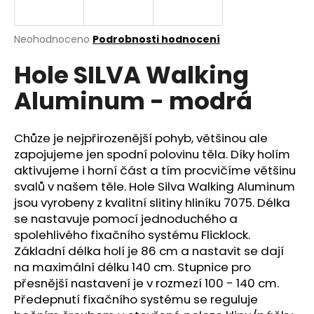
a
j
Průměrné
Neohodnoceno
Podrobnosti hodnocení
í
hodnocení
Hole SILVA Walking
produktu
t
je
?
Aluminum - modrá
0,0
z
5
hvězdiček.
Chůze je nejpřirozenější pohyb, většinou ale
zapojujeme jen spodní polovinu těla. Díky holím
HLEDAT
aktivujeme i horní část a tím procvičíme většinu
svalů v našem těle. Hole Silva Walking Aluminum
jsou vyrobeny z kvalitní slitiny hliníku 7075. Délka
se nastavuje pomocí jednoduchého a
D
spolehlivého fixačního systému Flicklock.
o
Základní délka holí je 86 cm a nastavit se dají
p
na maximální délku 140 cm. Stupnice pro
o
přesnější nastavení je v rozmezí 100 - 140 cm.
r
Předepnutí fixačního systému se reguluje
u