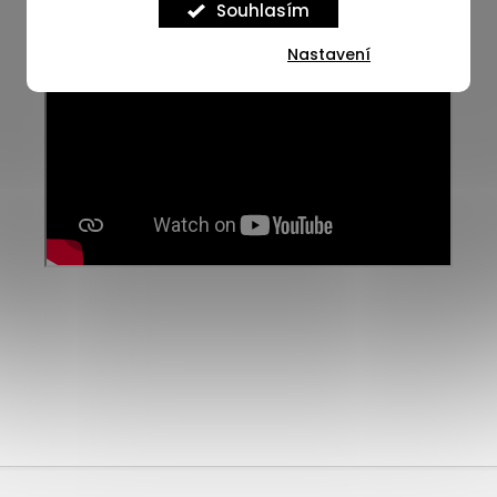
Souhlasím
Nastavení
Z