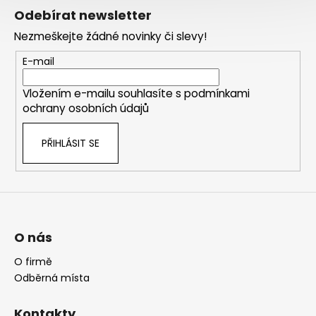
á
Odebírat newsletter
p
Nezmeškejte žádné novinky či slevy!
a
t
E-mail
í
Vložením e-mailu souhlasíte s
podmínkami
ochrany osobních údajů
PŘIHLÁSIT SE
O nás
O firmě
Odběrná místa
Kontakty