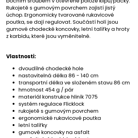
č
bočním šroubem v otevřené poloze klipu/páčky.
u
Rukojetě s gumovým povrchem zajistí jistý
j
úchop. Ergonomicky tvarované rukavicové
e
poutka, se dají regulovat. Součástí holí jsou
m
gumové chodecké koncovky, letní talířky a hroty
e
z karbidu, které jsou vyměnitelné.
BOTY
Vlastnosti:
CRAFT
PACER
dvoudílné chodecké hole
2
-
nastavitelná délka 86 - 140 cm
ORANŽOVÁ
transportní délka ve složeném stavu 86 cm
3
hmotnost 454 g / pár
490
materiál konstrukce hliník 7075
Kč
systém regulace Flicklock
rukojetě s gumovým povrchem
ergonomické rukavicové poutka
letní talířky
gumové koncovky na asfalt