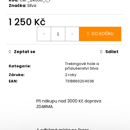
Značka:
Silva
1 250 Kč
Měrná
cena:
DO KOŠÍKU
Zeptat se
Sdílet
Trekingové hole a
Kategorie
:
příslušenství Silva
Záruka
:
2 roky
EAN
:
7318860204036
Při nákupu nad 3000 Kč doprava
ZDARMA.
4 odběrná místa po Praze.