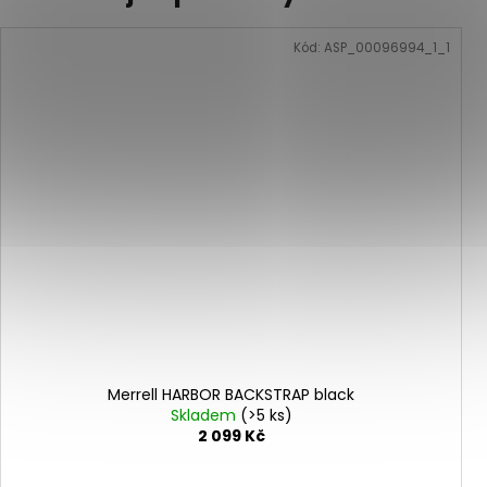
Kód:
ASP_00096994_1_1
Merrell HARBOR BACKSTRAP black
Skladem
(>5 ks)
2 099 Kč