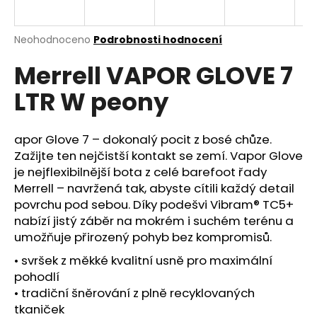
a
j
Průměrné
Neohodnoceno
Podrobnosti hodnocení
í
hodnocení
Merrell VAPOR GLOVE 7
produktu
t
je
?
LTR W peony
0,0
z
5
hvězdiček.
apor Glove 7 – dokonalý pocit z bosé chůze.
Zažijte ten nejčistší kontakt se zemí. Vapor Glove
HLEDAT
je nejflexibilnější bota z celé barefoot řady
Merrell – navržená tak, abyste cítili každý detail
povrchu pod sebou. Díky podešvi Vibram® TC5+
nabízí jistý záběr na mokrém i suchém terénu a
D
umožňuje přirozený pohyb bez kompromisů.
o
p
• svršek z měkké kvalitní usně pro maximální
o
pohodlí
r
• tradiční šněrování z plně recyklovaných
u
tkaniček