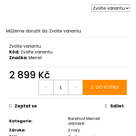
Můžeme doručit do:
Zvolte variantu
Zvolte variantu
Kód:
Zvolte variantu
Značka:
Merrel
2 899 Kč
Měrná
cena:
DO KOŠÍKU
Zeptat se
Sdílet
Barefoot Merrell
Kategorie
:
dámské
Záruka
:
2 roky