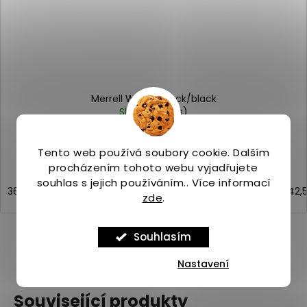
Merrell WRAPT black/black
Skladem
(1 ks)
2 099 Kč
od
Tento web používá soubory cookie. Dalším
procházením tohoto webu vyjadřujete
souhlas s jejich používáním.. Více informací
36
37
37,5
38,5
39
40,5
41
42
42,
zde
.
Souhlasím
ZOBRAZIT VŠECHNY PODOBNÉ PRODUKTY
Nastavení
Související produkty