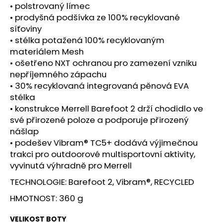
č
• polstrovaný límec
u
• prodyšná podšívka ze 100% recyklované
j
síťoviny
e
• stélka potažená 100% recyklovaným
m
materiálem Mesh
e
• ošetřeno NXT ochranou pro zamezení vzniku
nepříjemného zápachu
BOTY
• 30% recyklovaná integrovaná pěnová EVA
CRAFT
stélka
PACER
• konstrukce Merrell Barefoot 2 drží chodidlo ve
2
-
své přirozené poloze a podporuje přirozený
ORANŽOVÁ
nášlap
3
• podešev Vibram® TC5+ dodává výjimečnou
490
trakci pro outdoorové multisportovní aktivity,
Kč
vyvinutá výhradně pro Merrell
TECHNOLOGIE: Barefoot 2, Vibram®, RECYCLED
HMOTNOST: 360 g
VELIKOST BOTY