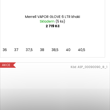
Merrell VAPOR GLOVE 6 LTR khaki
Skladem
(5 ks)
2 719 Kč
36
37
37,5
38
38,5
40
40,5
AKCE
Kód:
ASP_00090090_8_1