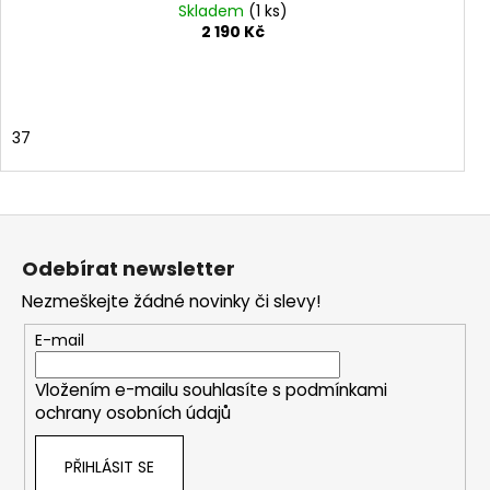
Skladem
(1 ks)
2 190 Kč
37
Z
á
Odebírat newsletter
p
Nezmeškejte žádné novinky či slevy!
a
t
E-mail
í
Vložením e-mailu souhlasíte s
podmínkami
ochrany osobních údajů
PŘIHLÁSIT SE