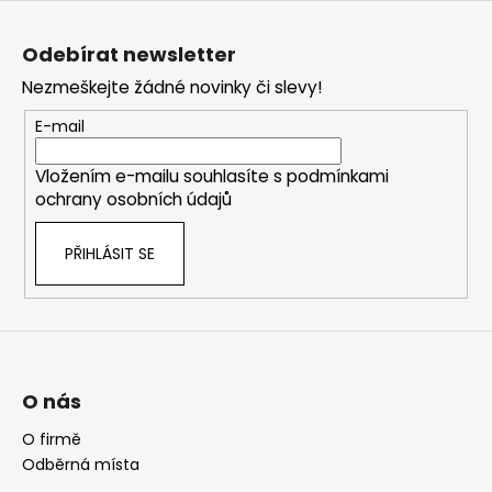
Z
á
Odebírat newsletter
p
Nezmeškejte žádné novinky či slevy!
a
t
E-mail
í
Vložením e-mailu souhlasíte s
podmínkami
ochrany osobních údajů
PŘIHLÁSIT SE
O nás
O firmě
Odběrná místa