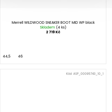
Merrell WILDWOOD SNEAKER BOOT MID WP black
Skladem
(4 ks)
2 719 Kč
44,5
46
Kód:
ASP_00095743_10_1