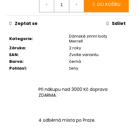
cena:
DO KOŠÍKU
Zeptat se
Sdílet
Dámské zimní boty
Kategorie
:
Merrell
Záruka
:
2 roky
EAN
:
Zvolte variantu
Barva
:
černá
Pohlaví
:
ženy
Při nákupu nad 3000 Kč doprava
ZDARMA.
4 odběrná místa po Praze.