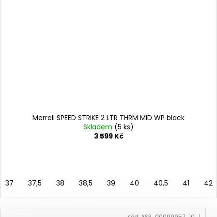
Merrell SPEED STRIKE 2 LTR THRM MID WP black
Skladem
(5 ks)
3 599 Kč
37
37,5
38
38,5
39
40
40,5
41
42