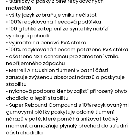
č
• tkaničky a pásky z plně recyklovaných
u
materiálů
j
• všitý jazyk zabraňuje vniku nečistot
e
• 100% recyklovaná fleecová podšívka
m
• 100 g lehké zateplení ze syntetiky nabízí
e
vynikající pohodlí
• vyjímatelná pěnová EVA stélka
• 100% recyklovaná fleecem potažená EVA stélka
SAUCONY
• ošetřeno NXT ochranou pro zamezení vzniku
ENDORPHIN
AZURA
nepříjemného zápachu
VIZIRED/BLACK
• Merrell Air Cushion tlumení v patní části
3
zaručuje zvýšenou absorpci nárazů a poskytuje
999
stabilitu
Kč
• nylonová podpora klenby zajistí přirozený ohyb
chodidla a lepší stabilitu
• Super Rebound Compound s 10% recyklovanými
gumovými plátky poskytuje odolné tlumení
nárazů v patě, které pomáhá snižovat točivý
moment a umožňuje plynulý přechod do střední
části chodidla