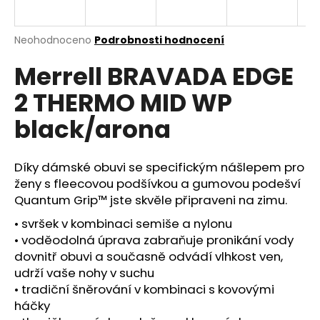
a
j
Průměrné
Neohodnoceno
Podrobnosti hodnocení
í
hodnocení
Merrell BRAVADA EDGE
produktu
t
je
?
2 THERMO MID WP
0,0
z
black/arona
5
hvězdiček.
Díky dámské obuvi se specifickým nášlepem pro
HLEDAT
ženy s fleecovou podšívkou a gumovou podešví
Quantum Grip™ jste skvěle připraveni na zimu.
• svršek v kombinaci semiše a nylonu
D
• voděodolná úprava zabraňuje pronikání vody
o
dovnitř obuvi a současně odvádí vlhkost ven,
p
udrží vaše nohy v suchu
o
• tradiční šněrování v kombinaci s kovovými
r
u
háčky