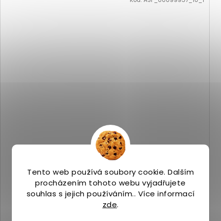
Kód:
ASP_00099957_10_1
Merrell SPEED STRIKE 2 LTR THRM MID WP black
Skladem
(1 ks)
Tento web používá soubory cookie. Dalším
3 599 Kč
procházením tohoto webu vyjadřujete
souhlas s jejich používáním.. Více informací
zde
.