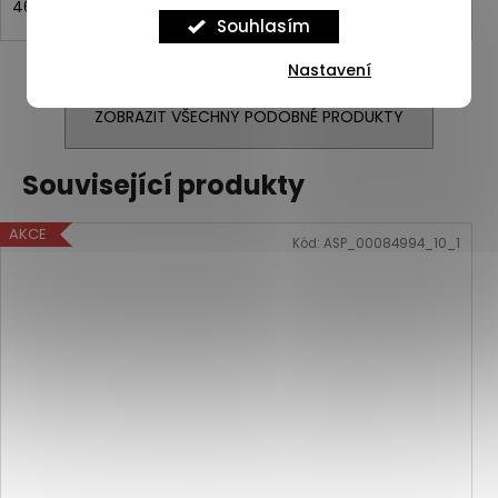
46
Souhlasím
Nastavení
ZOBRAZIT VŠECHNY PODOBNÉ PRODUKTY
Související produkty
AKCE
Kód:
ASP_00084994_10_1