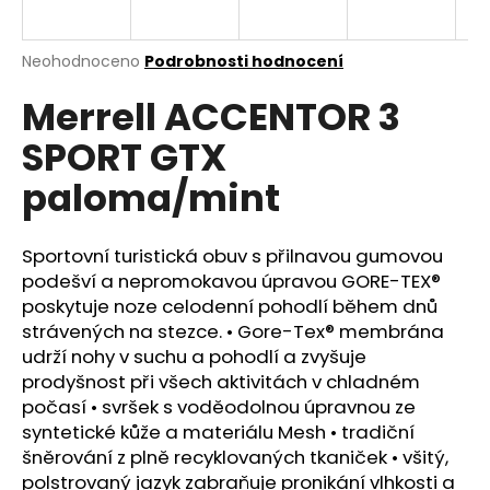
a
j
Průměrné
Neohodnoceno
Podrobnosti hodnocení
í
hodnocení
Merrell ACCENTOR 3
produktu
t
je
?
SPORT GTX
0,0
z
paloma/mint
5
hvězdiček.
Sportovní turistická obuv s přilnavou gumovou
HLEDAT
podešví a nepromokavou úpravou GORE-TEX®
poskytuje noze celodenní pohodlí během dnů
strávených na stezce. • Gore-Tex® membrána
D
udrží nohy v suchu a pohodlí a zvyšuje
o
prodyšnost při všech aktivitách v chladném
p
počasí • svršek s voděodolnou úpravnou ze
o
syntetické kůže a materiálu Mesh • tradiční
r
šněrování z plně recyklovaných tkaniček • všitý,
u
polstrovaný jazyk zabraňuje pronikání vlhkosti a