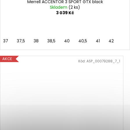
Merrell ACCENTOR 3 SPORT GTX black
Skladem
(2 ks)
3 039 Kč
37
37,5
38
38,5
40
40,5
41
42
AKCE
Kód:
ASP_00079288_7_1