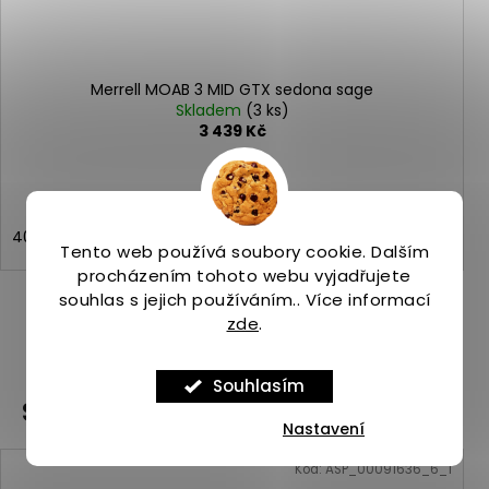
Merrell MOAB 3 MID GTX sedona sage
Skladem
(3 ks)
3 439 Kč
40
Tento web používá soubory cookie. Dalším
procházením tohoto webu vyjadřujete
souhlas s jejich používáním.. Více informací
zde
.
ZOBRAZIT VŠECHNY PODOBNÉ PRODUKTY
Souhlasím
Související produkty
Nastavení
Kód:
ASP_00091636_6_1