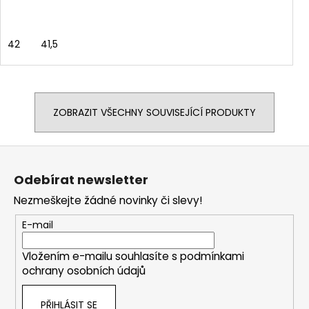
42
41,5
ZOBRAZIT VŠECHNY SOUVISEJÍCÍ PRODUKTY
Z
á
Odebírat newsletter
p
Nezmeškejte žádné novinky či slevy!
a
t
E-mail
í
Vložením e-mailu souhlasíte s
podmínkami
ochrany osobních údajů
PŘIHLÁSIT SE