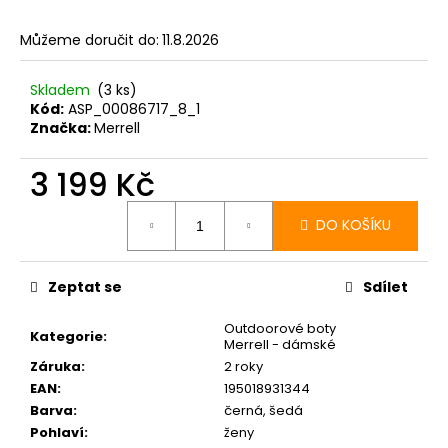
Můžeme doručit do:
11.8.2026
Skladem
(3 ks)
Kód:
ASP_00086717_8_1
Značka:
Merrell
3 199 Kč
Měrná
cena:
DO KOŠÍKU
Zeptat se
Sdílet
Outdoorové boty
Kategorie
:
Merrell - dámské
Záruka
:
2 roky
EAN
:
195018931344
Barva
:
černá, šedá
Pohlaví
:
ženy