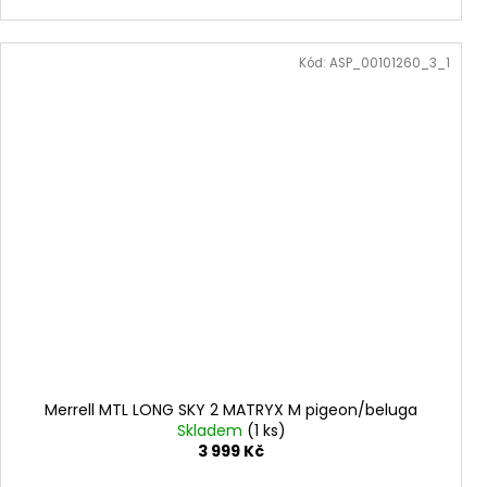
Kód:
ASP_00101260_3_1
Merrell MTL LONG SKY 2 MATRYX M pigeon/beluga
Skladem
(1 ks)
3 999 Kč