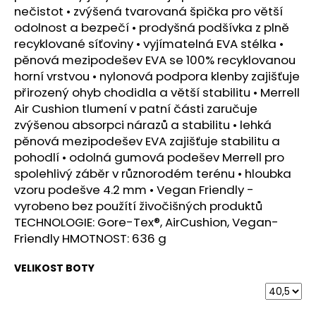
č
nečistot • zvýšená tvarovaná špička pro větší
u
odolnost a bezpečí • prodyšná podšívka z plně
j
recyklované síťoviny • vyjímatelná EVA stélka •
e
pěnová mezipodešev EVA se 100% recyklovanou
m
horní vrstvou • nylonová podpora klenby zajišťuje
e
přirozený ohyb chodidla a větší stabilitu • Merrell
Air Cushion tlumení v patní části zaručuje
BOTY
zvýšenou absorpci nárazů a stabilitu • lehká
CRAFT
pěnová mezipodešev EVA zajišťuje stabilitu a
XPLOR
pohodlí • odolná gumová podešev Merrell pro
PRO
MATRYX
spolehlivý záběr v různorodém terénu • hloubka
-
vzoru podešve 4.2 mm • Vegan Friendly -
ŠEDÁ
vyrobeno bez použítí živočišných produktů
4
TECHNOLOGIE: Gore-Tex®, AirCushion, Vegan-
399
Kč
Friendly HMOTNOST: 636 g
VELIKOST BOTY