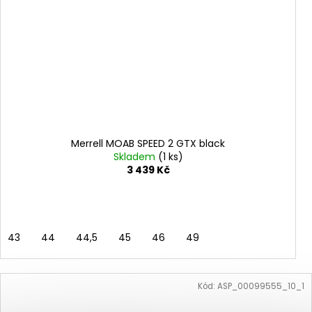
Merrell MOAB SPEED 2 GTX black
Skladem
(1 ks)
3 439 Kč
43
44
44,5
45
46
49
Kód:
ASP_00099555_10_1