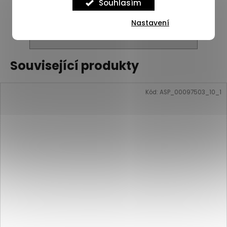
Souhlasím
Nastavení
ZOBRAZIT VŠECHNY PODOBNÉ PRODUKTY
Související produkty
Kód:
ASP_00097503_10_1