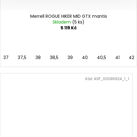
Merrell ROGUE HIKER MID GTX mantis
Skladem
(5 ks)
5 119 Kč
37
37,5
38
38,5
39
40
40,5
41
42
Kód:
ASP_00096924_1_1