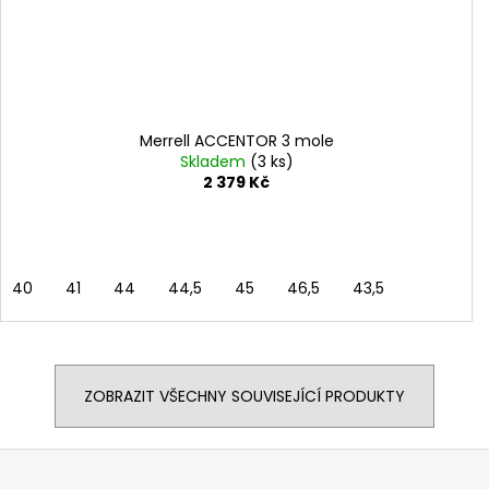
Merrell ACCENTOR 3 mole
Skladem
(3 ks)
2 379 Kč
40
41
44
44,5
45
46,5
43,5
ZOBRAZIT VŠECHNY SOUVISEJÍCÍ PRODUKTY
Z