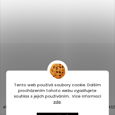
Merrell MOAB SPEED 2 basalt
Skladem
(4 ks)
2 799 Kč
Tento web používá soubory cookie. Dalším
procházením tohoto webu vyjadřujete
souhlas s jejich používáním.. Více informací
zde
.
41
44
44,5
45
46
46,5
47
48
43,