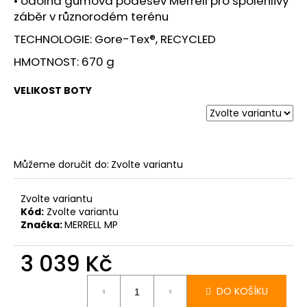
• odolná gumová podešev Merrell pro spolehlivý
záběr v různorodém terénu
TECHNOLOGIE: Gore-Tex®, RECYCLED
HMOTNOST: 670 g
VELIKOST BOTY
Můžeme doručit do:
Zvolte variantu
Zvolte variantu
Kód:
Zvolte variantu
Značka:
MERRELL MP
3 039 Kč
Měrná
cena:
DO KOŠÍKU