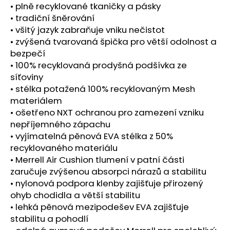
č
• plně recyklované tkaničky a pásky
u
• tradiční šněrování
j
• všitý jazyk zabraňuje vniku nečistot
e
• zvýšená tvarovaná špička pro větší odolnost a
m
bezpečí
e
• 100% recyklovaná prodyšná podšívka ze
síťoviny
BOTY
• stélka potažená 100% recyklovaným Mesh
CRAFT
materiálem
CTM
• ošetřeno NXT ochranou pro zamezení vzniku
ULTRA
TRAIL
nepříjemného zápachu
-
• vyjímatelná pěnová EVA stélka z 50%
ŠEDÁ
recyklovaného materiálu
1
• Merrell Air Cushion tlumení v patní části
599
zaručuje zvýšenou absorpci nárazů a stabilitu
Kč
Původně:
• nylonová podpora klenby zajišťuje přirozený
1
ohyb chodidla a větší stabilitu
990
• lehká pěnová mezipodešev EVA zajišťuje
Kč
stabilitu a pohodlí