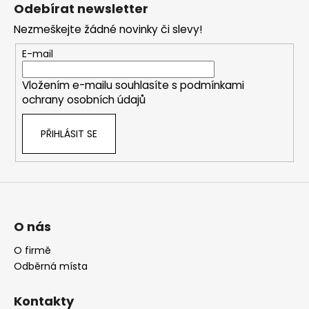
á
Odebírat newsletter
p
Nezmeškejte žádné novinky či slevy!
a
t
E-mail
í
Vložením e-mailu souhlasíte s
podmínkami
ochrany osobních údajů
PŘIHLÁSIT SE
O nás
O firmě
Odběrná místa
Kontakty