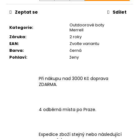
Zeptat se
Sdílet
Outdoorové boty
Kategorie
:
Merrell
Záruka
:
2 roky
EAN
:
Zvolte variantu
Barva
:
černá
Pohlaví
:
ženy
Při nákupu nad 3000 Kč doprava
ZDARMA.
4 odběrná místa po Praze.
Expedice zboží stejný nebo následující