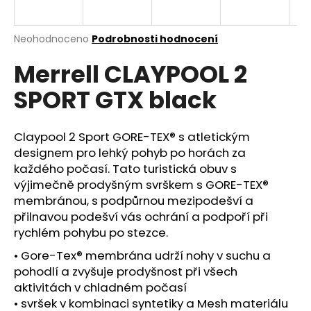
a
j
Průměrné
Neohodnoceno
Podrobnosti hodnocení
í
hodnocení
Merrell CLAYPOOL 2
produktu
t
je
?
SPORT GTX black
0,0
z
5
hvězdiček.
Claypool 2 Sport GORE-TEX® s atletickým
designem pro lehký pohyb po horách za
HLEDAT
každého počasí. Tato turistická obuv s
výjimečně prodyšným svrškem s GORE-TEX®
membránou, s podpůrnou mezipodešví a
přilnavou podešví vás ochrání a podpoří při
D
rychlém pohybu po stezce.
o
p
• Gore-Tex® membrána udrží nohy v suchu a
o
pohodlí a zvyšuje prodyšnost při všech
r
aktivitách v chladném počasí
u
• svršek v kombinaci syntetiky a Mesh materiálu