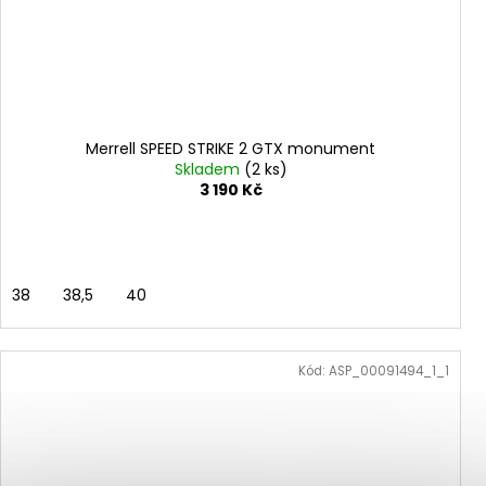
Merrell SPEED STRIKE 2 GTX monument
Skladem
(2 ks)
3 190 Kč
38
38,5
40
Kód:
ASP_00091494_1_1