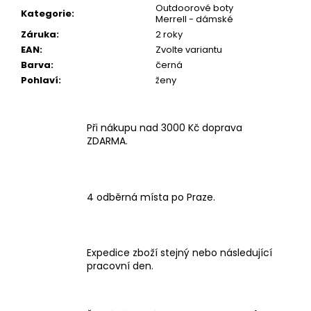
Outdoorové boty
Kategorie
:
Merrell - dámské
Záruka
:
2 roky
EAN
:
Zvolte variantu
Barva
:
černá
Pohlaví
:
ženy
Při nákupu nad 3000 Kč doprava
ZDARMA.
4 odběrná místa po Praze.
Expedice zboží stejný nebo následující
pracovní den.