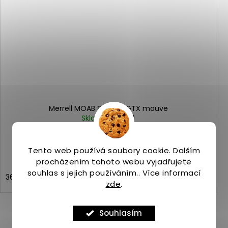
Merrell MOAB SPEED 2 GTX mauve
Skladem
(4 ks)
3 439 Kč
Tento web používá soubory cookie. Dalším
procházením tohoto webu vyjadřujete
souhlas s jejich používáním.. Více informací
36
37
38
zde
.
Souhlasím
ZOBRAZIT VŠECHNY PODOBNÉ PRODUKTY