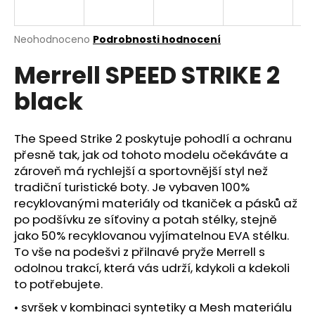
a
j
Průměrné
Neohodnoceno
Podrobnosti hodnocení
í
hodnocení
Merrell SPEED STRIKE 2
produktu
t
je
?
black
0,0
z
5
hvězdiček.
The Speed Strike 2 poskytuje pohodlí a ochranu
přesně tak, jak od tohoto modelu očekáváte a
HLEDAT
zároveň má rychlejší a sportovnější styl než
tradiční turistické boty. Je vybaven 100%
recyklovanými materiály od tkaniček a pásků až
po podšívku ze síťoviny a potah stélky, stejně
D
jako 50% recyklovanou vyjímatelnou EVA stélku.
o
To vše na podešvi z přilnavé pryže Merrell s
p
odolnou trakcí, která vás udrží, kdykoli a kdekoli
o
to potřebujete.
r
u
• svršek v kombinaci syntetiky a Mesh materiálu