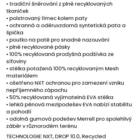
č
• tradiční šněrování z plně recyklovaných
u
tkaniček
j
• polstrovaný límec kolem paty
e
• ochranná a oděruvzdorná syntetická pata a
m
špička
e
• poutko na patě pro snadné nazouvání
• plně recyklované pásky
BOTY
• 100% recyklovaná prodyšná podšívka ze
CRAFT
síťoviny
PACER
• stélka potažená 100% recyklovaným Mesh
2
-
materiálem
ORANŽOVÁ
• ošetřeno NXT ochranou pro zamezení vzniku
3
nepříjemného zápachu
490
• 50% recyklovaná vyjímatelná EVA stélka
Kč
• lehká pěnová mezipodešev EVA nabízí stabilitu
a pohodlí
• odolná gumová podešev Merrell pro spolehlivý
záběr v různorodém terénu
TECHNOLOGIE: NXT, DROP 10.0, Recycled