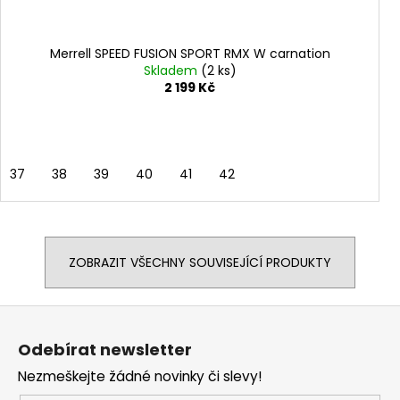
Merrell SPEED FUSION SPORT RMX W carnation
Skladem
(2 ks)
2 199 Kč
37
38
39
40
41
42
ZOBRAZIT VŠECHNY SOUVISEJÍCÍ PRODUKTY
Z
á
Odebírat newsletter
p
Nezmeškejte žádné novinky či slevy!
a