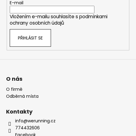
t
E-mail
í
Vložením e-mailu souhlasíte s
podmínkami
ochrany osobních údajů
PŘIHLÁSIT SE
O nás
O firmě
Odběrná místa
Kontakty
info@werunning.cz
774432606
Facebook