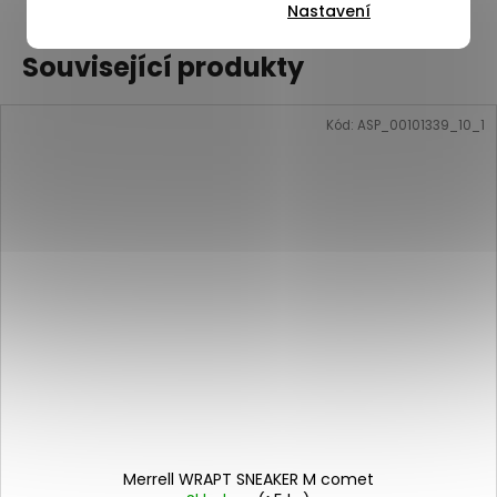
Nastavení
Související produkty
Kód:
ASP_00101339_10_1
Merrell WRAPT SNEAKER M comet