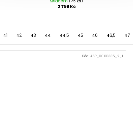
Skladem
(>5 ks)
2 799 Kč
41
42
43
44
44,5
45
46
46,5
47
Kód:
ASP_00101335_2_1