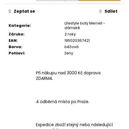
Zeptat se
Sdílet
Lifestyle boty Merrell -
Kategorie
:
dámské
Záruka
:
2 roky
EAN
:
195020367421
Barva
:
béžová
Pohlaví
:
ženy
Při nákupu nad 3000 Kč doprava
ZDARMA.
4 odběrná místa po Praze.
Expedice zboží stejný nebo následující