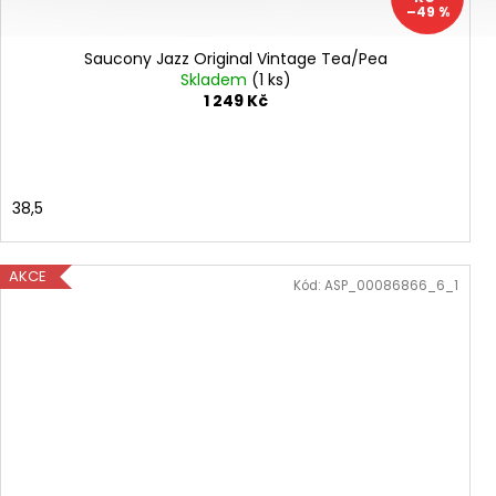
–49 %
Saucony Jazz Original Vintage Tea/Pea
Skladem
(1 ks)
1 249 Kč
38,5
AKCE
Kód:
ASP_00086866_6_1