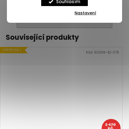
Souhlasím
Nastavení
ZOBRAZIT VŠECHNY PODOBNÉ PRODUKTY
Související produkty
VÝPRODEJ
Kód:
60368-42-075
2 470
KČ