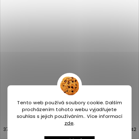
Merrell JUNGLE MOC W light mint
Skladem
(>5 ks)
1 999 Kč
Tento web používá soubory cookie. Dalším
procházením tohoto webu vyjadřujete
souhlas s jejich používáním.. Více informací
zde
.
37
37,5
38
38,5
39
40
40,5
41
42