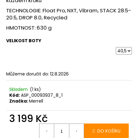
každém kroku
TECHNOLOGIE: Float Pro, NXT, Vibram, STACK 28.5-
20.5, DROP 8.0, Recycled
HMOTNOST: 630 g
VELIKOST BOTY
Můžeme doručit do:
12.8.2026
Skladem
(1 ks)
Kód:
ASP_00093937_8_1
Značka:
Merrell
3 199 Kč
Měrná
cena:
DO KOŠÍKU