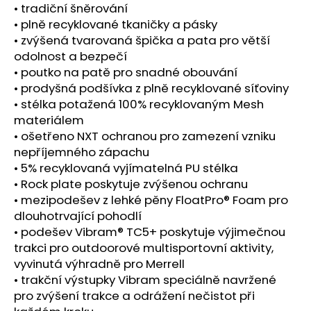
č
• tradiční šněrování
u
• plně recyklované tkaničky a pásky
j
• zvýšená tvarovaná špička a pata pro větší
e
odolnost a bezpečí
m
• poutko na patě pro snadné obouvání
e
• prodyšná podšívka z plně recyklované síťoviny
• stélka potažená 100% recyklovaným Mesh
PILLAR
materiálem
PERFORMANCE
• ošetřeno NXT ochranou pro zamezení vzniku
COLLAGEN
nepříjemného zápachu
REPAIR
TENDON
• 5% recyklovaná vyjímatelná PU stélka
&
• Rock plate poskytuje zvýšenou ochranu
LIGAMENT
• mezipodešev z lehké pěny FloatPro® Foam pro
1
dlouhotrvající pohodlí
268
• podešev Vibram® TC5+ poskytuje výjimečnou
Kč
trakci pro outdoorové multisportovní aktivity,
vyvinutá výhradně pro Merrell
• trakční výstupky Vibram speciálně navržené
pro zvýšení trakce a odrážení nečistot při