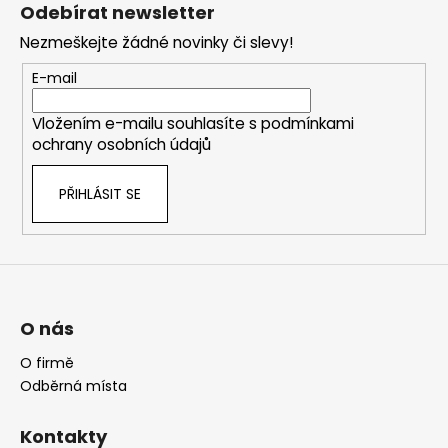
á
Odebírat newsletter
p
Nezmeškejte žádné novinky či slevy!
a
t
E-mail
í
Vložením e-mailu souhlasíte s
podmínkami
ochrany osobních údajů
PŘIHLÁSIT SE
O nás
O firmě
Odběrná místa
Kontakty