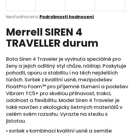
a
j
Průměrné
Neohodnoceno
Podrobnosti hodnocení
í
hodnocení
Merrell SIREN 4
produktu
t
je
?
TRAVELLER durum
0,0
z
5
hvězdiček.
Bota Siren 4 Traveler je vyvinuta speciálně pro
ženy a jejich odlišný styl chůze, nášlap. Poskytuje
HLEDAT
pohodlí, oporu a stabilitu i na těch nejdelších
túrách. Svršek z kvalitní usně, mezipodešev
FloatPro Foam™ pro příjemné tlumení a podešev
Vibram TC5+ pro skvělou přilnavost, trakci,
D
odolnost a flexibilitu. Model Siren 4 Traveler je
o
také navržen z ekologicky šetrných materiálů v
p
celém svém rozsahu. Vyrazte na stezku s
o
jistotou.
r
u
• svršek v kombinaci kvalitní usně a semiše