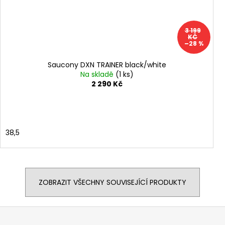
3 199
KČ
–28 %
Saucony DXN TRAINER black/white
Na skladě
(1 ks)
2 290 Kč
38,5
ZOBRAZIT VŠECHNY SOUVISEJÍCÍ PRODUKTY
Z