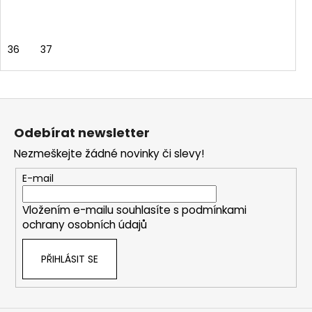
36
37
Z
á
Odebírat newsletter
p
Nezmeškejte žádné novinky či slevy!
a
t
E-mail
í
Vložením e-mailu souhlasíte s
podmínkami
ochrany osobních údajů
PŘIHLÁSIT SE