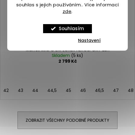
souhlas s jejich používáním.. Více informací
zde
.
Souhlasím
Nastavení
Merrell MAIPO EXPLORER AEROSPORT ash
Skladem
(5 ks)
2 799 Kč
42
43
44
44,5
45
46
46,5
47
48
ZOBRAZIT VŠECHNY PODOBNÉ PRODUKTY