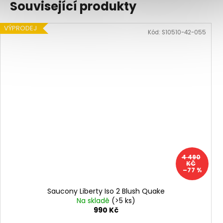
Související produkty
VÝPRODEJ
Kód:
S10510-42-055
4 490
KČ
–77 %
Saucony Liberty Iso 2 Blush Quake
Na skladě
(>5 ks)
990 Kč