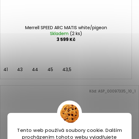
Merrell SPEED ARC MATIS white/pigeon
Skladem
(2 ks)
3 599 Kč
41
43
44
45
43,5
Kód:
ASP_00097335_10_1
Tento web používá soubory cookie. Dalším
procházením tohoto webu vyjadřujete