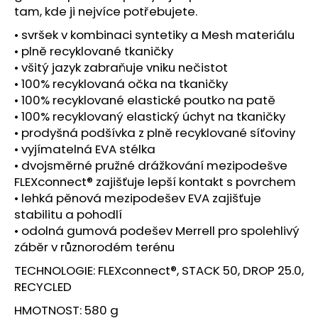
č
tam, kde ji nejvíce potřebujete.
u
j
• svršek v kombinaci syntetiky a Mesh materiálu
e
• plně recyklované tkaničky
m
• všitý jazyk zabraňuje vniku nečistot
e
• 100% recyklovaná očka na tkaničky
• 100% recyklované elastické poutko na patě
• 100% recyklovaný elastický úchyt na tkaničky
BOTY
• prodyšná podšívka z plně recyklované síťoviny
CRAFT
XPLOR
• vyjímatelná EVA stélka
PRO
• dvojsměrné pružné drážkování mezipodešve
MATRYX
FLEXconnect® zajišťuje lepší kontakt s povrchem
-
ŠEDÁ
• lehká pěnová mezipodešev EVA zajišťuje
4
stabilitu a pohodlí
399
• odolná gumová podešev Merrell pro spolehlivý
Kč
záběr v různorodém terénu
TECHNOLOGIE: FLEXconnect®, STACK 50, DROP 25.0,
RECYCLED
HMOTNOST: 580 g