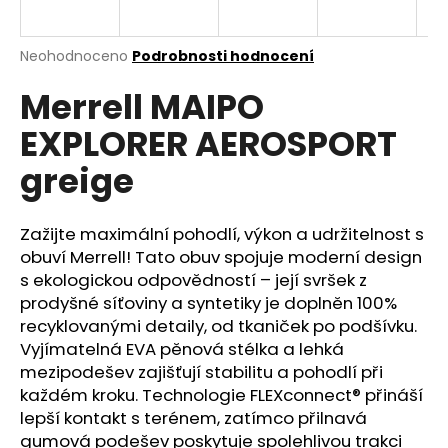
a
j
Průměrné
Neohodnoceno
Podrobnosti hodnocení
í
hodnocení
Merrell MAIPO
produktu
t
je
?
EXPLORER AEROSPORT
0,0
z
greige
5
hvězdiček.
Zažijte maximální pohodlí, výkon a udržitelnost s
HLEDAT
obuví Merrell! Tato obuv spojuje moderní design
s ekologickou odpovědností – její svršek z
prodyšné síťoviny a syntetiky je doplněn 100%
D
recyklovanými detaily, od tkaniček po podšívku.
o
Vyjímatelná EVA pěnová stélka a lehká
p
mezipodešev zajišťují stabilitu a pohodlí při
o
každém kroku. Technologie FLEXconnect® přináší
r
lepší kontakt s terénem, zatímco přilnavá
u
gumová podešev poskytuje spolehlivou trakci