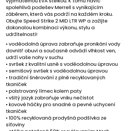
č
vyjímatelnou EVA stélkou. K tomu navíc
u
spolehlivá podešev Merrell s vynikajícím
j
záběrem, která vás podrží na každém kroku.
e
Obujte Speed Strike 2 MID LTR WP a zažijte
m
dokonalou kombinaci výkonu, stylu a
e
udržitelnosti!
• voděodolná úprava zabraňuje pronikání vody
SAUCONY
dovnitř obuvi a současně odvádí vlhkost ven,
TRIUMPH
udrží vaše nohy v suchu
24
• svršek z kvalitní usně s voděodolnou úpravou
QUARTZ/EGGPLANT
• semišový svršek s voděodolnou úpravou
4
• tradiční šněrování z plně recyklovaných
699
Kč
tkaniček
• polstrovaný límec kolem paty
• všitý jazyk zabraňuje vniku nečistot
• kovové háčky pro snadné a pevné uchycení
tkaniček
• 100% recyklovaná prodyšná podšívka ze
síťoviny