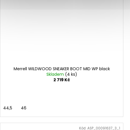
Merrell WILDWOOD SNEAKER BOOT MID WP black
Skladem
(4 ks)
2 719 Kč
44,5
46
Kód:
ASP_00091637_3_1