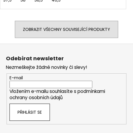
37,5
38
38,5
40,5
ZOBRAZIT VŠECHNY SOUVISEJÍCÍ PRODUKTY
Z
á
Odebírat newsletter
p
Nezmeškejte žádné novinky či slevy!
a
t
E-mail
í
Vložením e-mailu souhlasíte s
podmínkami
ochrany osobních údajů
PŘIHLÁSIT SE