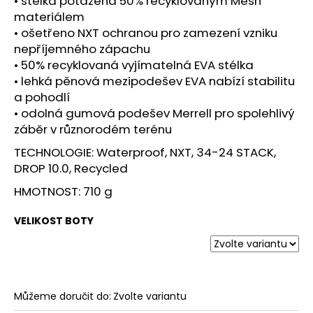
• stélka potažená 50% recyklovaným Mesh
materiálem
• ošetřeno NXT ochranou pro zamezení vzniku
nepříjemného zápachu
• 50% recyklovaná vyjímatelná EVA stélka
• lehká pěnová mezipodešev EVA nabízí stabilitu
a pohodlí
• odolná gumová podešev Merrell pro spolehlivý
záběr v různorodém terénu
TECHNOLOGIE: Waterproof, NXT, 34-24 STACK,
DROP 10.0, Recycled
HMOTNOST: 710 g
VELIKOST BOTY
Můžeme doručit do:
Zvolte variantu