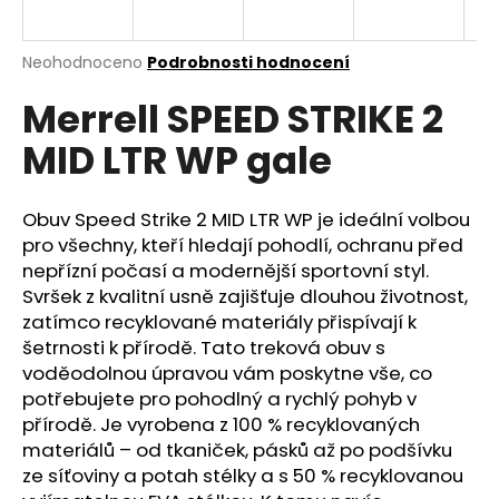
a
j
Průměrné
Neohodnoceno
Podrobnosti hodnocení
í
hodnocení
Merrell SPEED STRIKE 2
produktu
t
je
?
MID LTR WP gale
0,0
z
5
hvězdiček.
Obuv Speed Strike 2 MID LTR WP je ideální volbou
pro všechny, kteří hledají pohodlí, ochranu před
HLEDAT
nepřízní počasí a modernější sportovní styl.
Svršek z kvalitní usně zajišťuje dlouhou životnost,
zatímco recyklované materiály přispívají k
šetrnosti k přírodě. Tato treková obuv s
D
voděodolnou úpravou vám poskytne vše, co
o
potřebujete pro pohodlný a rychlý pohyb v
p
přírodě. Je vyrobena z 100 % recyklovaných
o
materiálů – od tkaniček, pásků až po podšívku
r
ze síťoviny a potah stélky a s 50 % recyklovanou
u