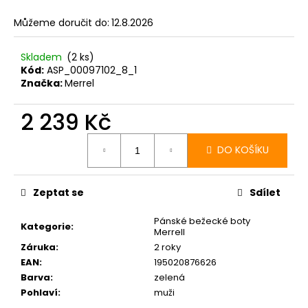
Můžeme doručit do:
12.8.2026
Skladem
(2 ks)
Kód:
ASP_00097102_8_1
Značka:
Merrel
2 239 Kč
Měrná
cena:
DO KOŠÍKU
Zeptat se
Sdílet
Pánské bežecké boty
Kategorie
:
Merrell
Záruka
:
2 roky
EAN
:
195020876626
Barva
:
zelená
Pohlaví
:
muži