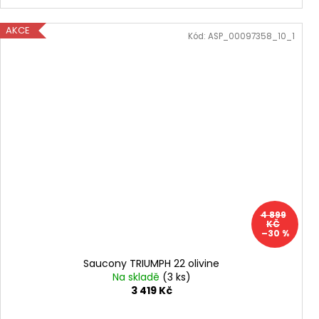
AKCE
Kód:
ASP_00097358_10_1
4 899
KČ
–30 %
Saucony TRIUMPH 22 olivine
Na skladě
(3 ks)
3 419 Kč