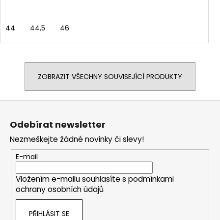
44
44,5
46
ZOBRAZIT VŠECHNY SOUVISEJÍCÍ PRODUKTY
Z
á
Odebírat newsletter
p
Nezmeškejte žádné novinky či slevy!
a
t
E-mail
í
Vložením e-mailu souhlasíte s
podmínkami
ochrany osobních údajů
PŘIHLÁSIT SE