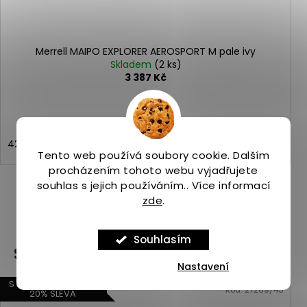
Merrell MAIPO EXPLORER AEROSPORT M pale ivy
Skladem
(2 ks)
3 387 Kč
42
43
44,5
45
47
43,5
Tento web používá soubory cookie. Dalším
procházením tohoto webu vyjadřujete
souhlas s jejich používáním.. Více informací
zde
.
ZOBRAZIT VŠECHNY PODOBNÉ PRODUKTY
Souhlasím
Související produkty
Nastavení
S KÓDEM START20 +
Kód:
27209/45
20% SLEVA