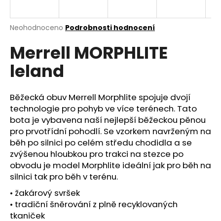
a
j
Průměrné
Neohodnoceno
Podrobnosti hodnocení
í
hodnocení
Merrell MORPHLITE
produktu
t
je
?
leland
0,0
z
5
hvězdiček.
Běžecká obuv Merrell Morphlite spojuje dvojí
technologie pro pohyb ve více terénech. Tato
HLEDAT
bota je vybavena naší nejlepší běžeckou pěnou
pro prvotřídní pohodlí. Se vzorkem navrženým na
běh po silnici po celém středu chodidla a se
zvýšenou hloubkou pro trakci na stezce po
D
obvodu je model Morphlite ideální jak pro běh na
o
silnici tak pro běh v terénu.
p
o
• žakárový svršek
r
• tradiční šněrování z plně recyklovaných
u
tkaniček