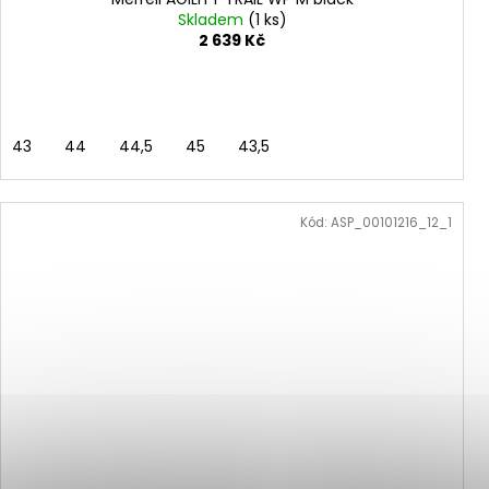
Skladem
(1 ks)
2 639 Kč
43
44
44,5
45
43,5
Kód:
ASP_00101216_12_1