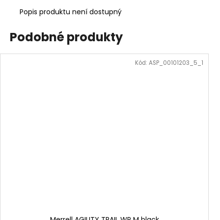
Popis produktu není dostupný
Podobné produkty
Kód:
ASP_00101203_5_1
Merrell AGILITY TRAIL WP M black