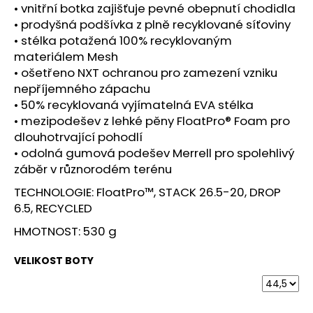
č
• vnitřní botka zajišťuje pevné obepnutí chodidla
u
• prodyšná podšívka z plně recyklované síťoviny
j
• stélka potažená 100% recyklovaným
e
materiálem Mesh
m
• ošetřeno NXT ochranou pro zamezení vzniku
e
nepříjemného zápachu
• 50% recyklovaná vyjímatelná EVA stélka
SAUCONY
• mezipodešev z lehké pěny FloatPro® Foam pro
ENDORPHIN
dlouhotrvající pohodlí
AZURA
• odolná gumová podešev Merrell pro spolehlivý
VIZIRED/BLACK
záběr v různorodém terénu
3
999
TECHNOLOGIE: FloatPro™, STACK 26.5-20, DROP
Kč
6.5, RECYCLED
HMOTNOST: 530 g
VELIKOST BOTY