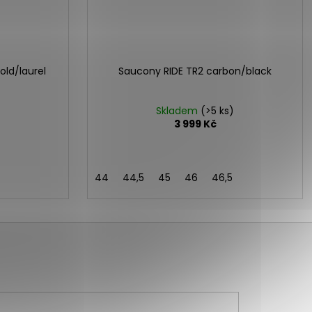
old/laurel
Saucony RIDE TR2 carbon/black
Skladem
(>5 ks)
3 999 Kč
44
44,5
45
46
46,5