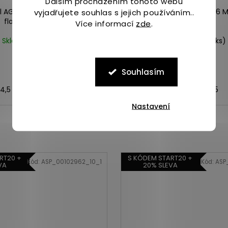
Dalším procházením tohoto webu
l AGILITY PEAK 5 3D mtl
Merrell AGILITY PEAK 6 
vyjadřujete souhlas s jejich používáním..
flare/crimson
Více informací
zde
.
Skladem
(2 ks)
Skladem
(2 ks)
3 599 Kč
3 999 Kč
Souhlasím
4,5
43,5
41
42
43
44
44,5
Nastavení
RT20 +
S KÓDEM START20 +
Kód:
ASP_00102962_10_1
Kód:
ASP
VA
20% SLEVA