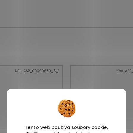
Kód:
ASP_00099859_5_1
Kód:
ASP_
Tento web používá soubory cookie.