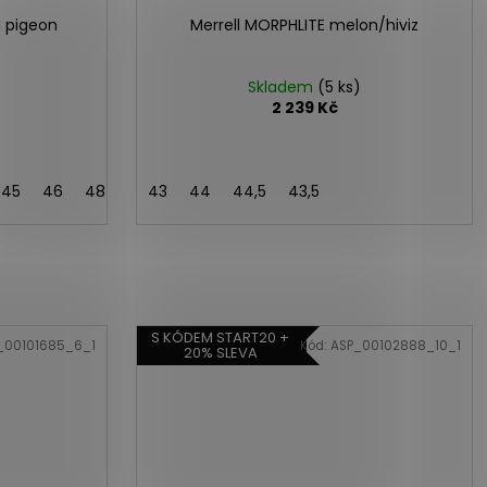
M pigeon
Merrell MORPHLITE melon/hiviz
Skladem
(5 ks)
2 239 Kč
45
46
48
43,5
43
44
44,5
43,5
S KÓDEM START20 +
_00101685_6_1
Kód:
ASP_00102888_10_1
20% SLEVA