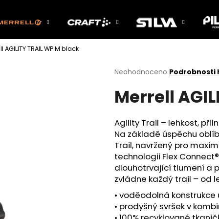
l AGILITY TRAIL WP M black
Co potřebujete najít?
Průměrné
Neohodnoceno
Podrobnosti
hodnocení
Merrell AGIL
produktu
HLEDAT
je
0,0
z
Agility Trail – lehkost, p
5
Doporučujeme
Na základě úspěchu oblíbe
hvězdiček.
Trail, navržený pro maximá
technologii Flex Connect®
dlouhotrvající tlumení 
zvládne každý trail – od 
• voděodolná konstrukce 
• prodyšný svršek v kombi
• 100% recyklované tkanič