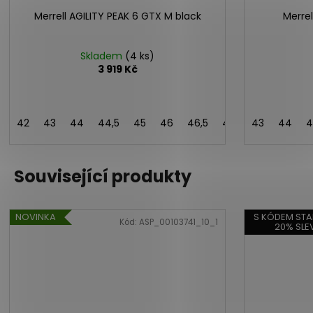
Merrell AGILITY PEAK 6 GTX M black
Merrel
Skladem
(4 ks)
3 919 Kč
42
43
44
44,5
45
46
46,5
47
43,5
43
44
4
Související produkty
NOVINKA
S KÓDEM STA
Kód:
ASP_00103741_10_1
20% SLE