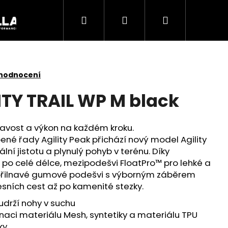
Hledat
Přihlášení
Nákupní
Akce
košík
 hodnocení
ITY TRAIL WP M black
řilnavost a výkon na každém kroku.
né řady Agility Peak přichází nový model Agility
lní jistotu a plynulý pohyb v terénu. Díky
 po celé délce, mezipodešvi FloatPro™ pro lehké a
a přilnavé gumové podešvi s výborným záběrem
lesních cest až po kamenité stezky.
Následující
udrží nohy v suchu
naci materiálu Mesh, syntetiky a materiálu TPU
ky