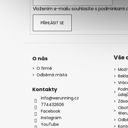
í
Vložením e-mailu souhlasíte s
podmínkami o
PŘIHLÁSIT SE
Vše 
O nás
O firmě
Možn
Odběrná místa
Rekl
Vrác
Kontakty
Podm
údaj
info@werunning.cz
Zása
774432606
Obch
Facebook
Weru
Instagram
Odbě
YouTube
Kont