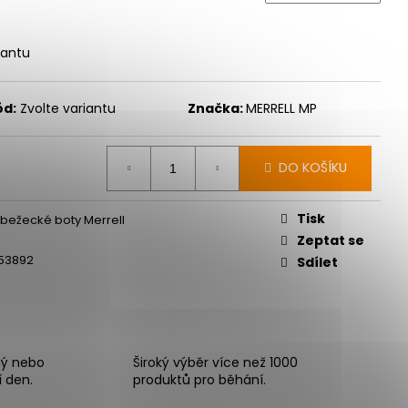
iantu
ód:
Zvolte variantu
Značka:
MERRELL MP
DO KOŠÍKU
Tisk
bežecké boty Merrell
Zeptat se
553892
Sdílet
ný nebo
Široký výběr více než 1000
í den.
produktů pro běhání.