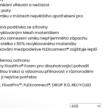
 ULTRA 3 BLACK/DUSK
nikání vlhkosti a nečistot
m paty
 Kč
svršku v místech největšího opotřebení pro
šná podšívka ze síťoviny
ecyklovaným Mesh materiálem
 pro zamezení vzniku nepříjemného zápachu
 stélka z 50% recyklovaného materiálu
kování mezipodešve FLEXconnect® zajišťuje lepší
výšenou ochranu
ny FloatPro® Foam pro dlouhotrvající pohodlí
ělou trakci a výbornou přilnavost v různorodém
 jí nejvíce potřeba
 FloatPro™, FLEXconnect®, DROP 6.0, RECYCLED