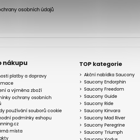
chrany osobních údajů
o nákupu
TOP kategorie
Akční nabídka Saucony
osti platby a dopravy
Saucony Endorphin
amace
Saucony Freedom
ení a výměna zboží
Saucony Guide
ínky ochrany osobních
ů
Saucony Ride
dy používání souborů cookie
Saucony Kinvara
odní podmínky eshopu
Saucony Mad River
nning.cz
Saucony Peregrine
rná místa
Saucony Triumph
akty
Saucony Xodus