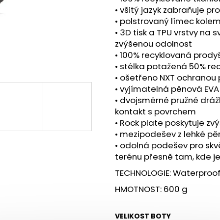
BOTY CRAFT CTM ULTRA TRAIL - ŠEDÁ
SAUCONY XODUS
• všitý jazyk zabraňuje pro
1 599 Kč
2 999 Kč
• polstrovaný límec kole
Původně:
1 990 Kč
Původně:
4 299
• 3D tisk a TPU vrstvy na 
zvýšenou odolnost
• 100% recyklovaná prody
• stélka potažená 50% r
• ošetřeno NXT ochranou
• vyjímatelná pěnová EVA
• dvojsměrné pružné dráž
kontakt s povrchem
• Rock plate poskytuje z
• mezipodešev z lehké pě
• odolná podešev pro skv
terénu přesně tam, kde je
TECHNOLOGIE: Waterproof,
HMOTNOST: 600 g
VELIKOST BOTY