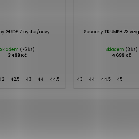
y GUIDE 7 oyster/navy
Saucony TRIUMPH 23 vizig
Skladem
(>5 ks)
Skladem
(3 ks)
3 499 Kč
4 699 Kč
42
42,5
43
44
44,5
45
43
46
44
44,5
45