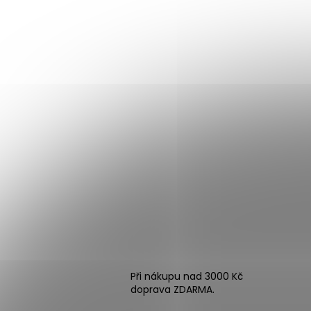
Při nákupu nad 3000 Kč
doprava ZDARMA.