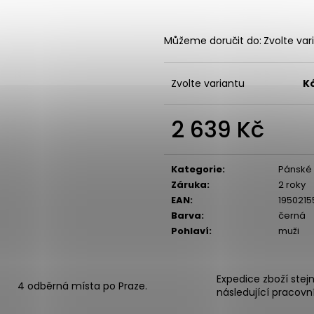
Můžeme doručit do:
Zvolte var
Zvolte variantu
K
2 639 Kč
Měrná
cena:
Kategorie
:
Pánské 
Záruka
:
2 roky
EAN
:
195021
Barva
:
černá
Pohlaví
:
muži
Expedice zboží stej
4 odběrná místa po Praze.
následující pracovn