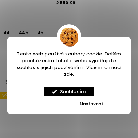
2 890 Kč
44
44,5
45
Tento web používá soubory cookie. Dalším
procházením tohoto webu vyjadřujete
ZOBRAZIT VŠECHNY PODOBNÉ PRODUKTY
souhlas s jejich používáním.. Více informací
zde
.
Související produkty
Souhlasím
VÝPRODEJ
Kód:
ASP_00086258_12_1
Nastavení