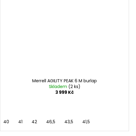
Merrell AGILITY PEAK 6 M burlap
Skladem
(2 ks)
3 999 Kč
40
41
42
46,5
43,5
41,5