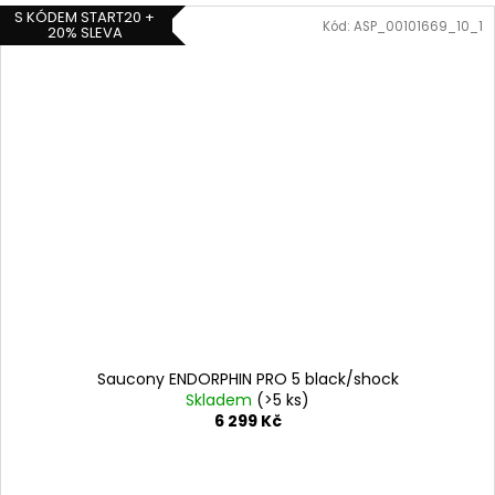
S KÓDEM START20 +
Kód:
ASP_00101669_10_1
20% SLEVA
Saucony ENDORPHIN PRO 5 black/shock
Skladem
(>5 ks)
6 299 Kč