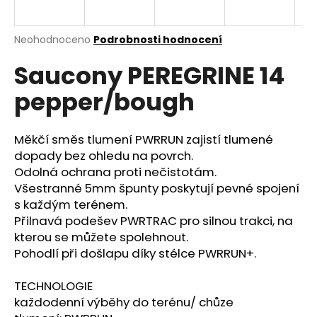
a
j
Průměrné
Neohodnoceno
Podrobnosti hodnocení
í
hodnocení
Saucony PEREGRINE 14
produktu
t
je
?
pepper/bough
0,0
z
5
hvězdiček.
Měkčí směs tlumení PWRRUN zajistí tlumené
dopady bez ohledu na povrch.
HLEDAT
Odolná ochrana proti nečistotám.
Všestranné 5mm špunty poskytují pevné spojení
s každým terénem.
Přilnavá podešev PWRTRAC pro silnou trakci, na
D
kterou se můžete spolehnout.
o
Pohodlí při došlapu díky stélce PWRRUN+.
p
o
TECHNOLOGIE
r
každodenní výběhy do terénu/ chůze
u