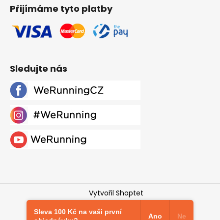
Přijímáme tyto platby
Sledujte nás
Vytvořil Shoptet
Copyright 2026
Werunning.cz
. Všechna práva
Sleva 100 Kč na vaši první
vyhrazena.
Upravit nastavení cookies
Ano
Ne