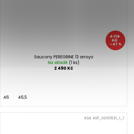
4 718
KČ
–47 %
Saucony PEREGRINE 13 arroyo
Na skladě
(1 ks)
2 490 Kč
46
46,5
Kód:
ASP_00101531_1_1