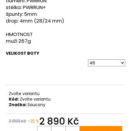
č
tlumení: PWRRUN
u
stélka: PWRRUN+
j
špunty: 5mm
e
drop: 4mm (28/24 mm)
m
e
HMOTNOST
muži 267g
BOTY
VELIKOST BOTY
CRAFT
KYPE
PRO
-
ZELENÁ
7
990
Kč
Zvolte variantu
Kód:
Zvolte variantu
Značka:
Saucony
2 890 Kč
3 899 Kč
–25 %
Měrná
cena: