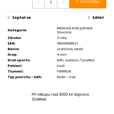
DO KOŠÍKU
Zeptat se
Sdílet
Běžecké boty pánské
Kategorie
:
Saucony
Záruka
:
2 roky
EAN
:
195019918627
Barva
:
oranžová, šedá
Drop
:
4 mm
Druh sportu
:
běh, outdoor / turistika
Pohlaví
:
muži
Tlumení
:
PWRRUN
Typ povrchu - běh
:
terén - trail
Při nákupu nad 3000 Kč doprava
ZDARMA.