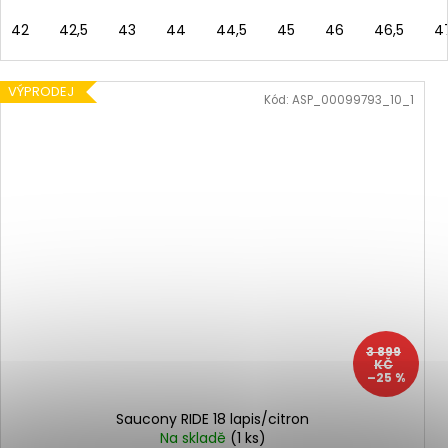
42
42,5
43
44
44,5
45
46
46,5
4
VÝPRODEJ
Kód:
ASP_00099793_10_1
3 899
KČ
–25 %
Saucony RIDE 18 lapis/citron
Na skladě
(1 ks)