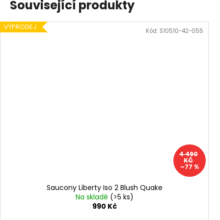
Související produkty
VÝPRODEJ
Kód:
S10510-42-055
4 490
KČ
–77 %
Saucony Liberty Iso 2 Blush Quake
Na skladě
(>5 ks)
990 Kč