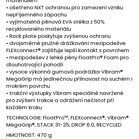
materiálem
• ošetřeno NXT ochranou pro zamezení vzniku
nepříjemného zápachu
• vyjímatelná pěnová EVA stélka z 50%
recyklovaného materiálu
• Rock plate poskytuje zvýšenou ochranu
• dvojsměrné pružné drážkování mezipodešve
FLEXconnect® zajišťuje lepší kontakt s povrchem
• mezipodešev z lehké pěny FloatPro® Foam pro
dlouhotrvající pohodlí
• vysoce výkonná gumová podrážka Vibram®
MegaGrip má jedinečnou přilnavost na suchém i
mokrém povrchu
• trakční výstupky Vibram speciálně navržené
pro zvýšení trakce a odrážení nečistot při
každém kroku
TECHNOLOGIE: FloatPro™, FLEXconnect®, Vibram®
MegaGrip®, STACK 31-25, DROP 6.0, RECYCLED
HMOTNOST: 470 g