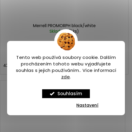
Merrell PROMORPH black/white
Skladem
(1 ks)
3 899 Kč
Tento web používá soubory cookie. Dalším
procházením tohoto webu vyjadřujete
42
43
44
44,5
45
46,5
43,5
souhlas s jejich používáním.. Více informací
zde
.
Kód:
ASP_00099862_1_1
Souhlasím
Nastavení