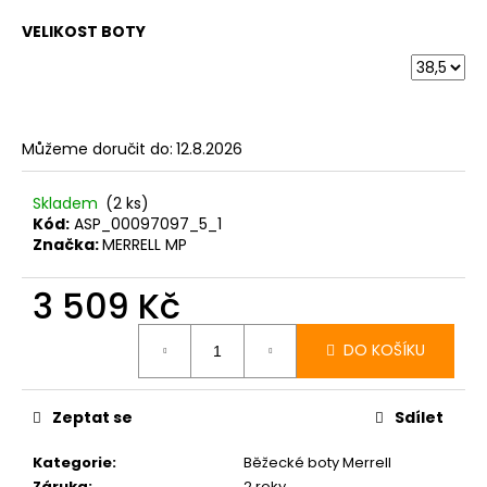
VELIKOST BOTY
Můžeme doručit do:
12.8.2026
Skladem
(2 ks)
Kód:
ASP_00097097_5_1
Značka:
MERRELL MP
3 509 Kč
Měrná
cena:
DO KOŠÍKU
Zeptat se
Sdílet
Kategorie
:
Běžecké boty Merrell
Záruka
:
2 roky