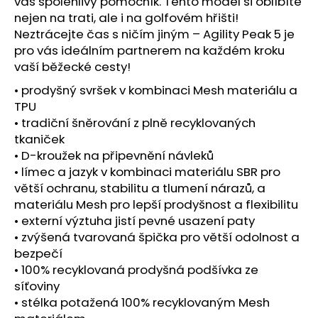
č
váš spolehlivý pomocník. Tento model si oblíbíte
u
nejen na trati, ale i na golfovém hřišti!
j
Neztrácejte čas s ničím jiným – Agility Peak 5 je
e
pro vás ideálním partnerem na každém kroku
m
vaší běžecké cesty!
e
• prodyšný svršek v kombinaci Mesh materiálu a
TPU
BOTY
• tradiční šněrování z plně recyklovaných
CRAFT
tkaniček
NORDLITE
• D-kroužek na připevnění návleků
SPEED
2
• límec a jazyk v kombinaci materiálu SBR pro
-
větší ochranu, stabilitu a tlumení nárazů, a
ČERNÁ
materiálu Mesh pro lepší prodyšnost a flexibilitu
5
• externí výztuha jistí pevné usazení paty
490
• zvýšená tvarovaná špička pro větší odolnost a
Kč
bezpečí
• 100% recyklovaná prodyšná podšívka ze
síťoviny
• stélka potažená 100% recyklovaným Mesh