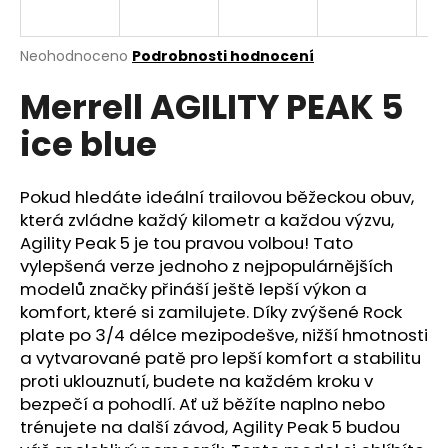
a
j
Průměrné
Neohodnoceno
Podrobnosti hodnocení
í
hodnocení
Merrell AGILITY PEAK 5
produktu
t
je
?
ice blue
0,0
z
5
hvězdiček.
Pokud hledáte ideální trailovou běžeckou obuv,
která zvládne každý kilometr a každou výzvu,
HLEDAT
Agility Peak 5 je tou pravou volbou! Tato
vylepšená verze jednoho z nejpopulárnějších
modelů značky přináší ještě lepší výkon a
komfort, které si zamilujete. Díky zvýšené Rock
D
plate po 3/4 délce mezipodešve, nižší hmotnosti
o
a vytvarované patě pro lepší komfort a stabilitu
p
proti uklouznutí, budete na každém kroku v
o
bezpečí a pohodlí. Ať už běžíte naplno nebo
r
trénujete na další závod, Agility Peak 5 budou
u