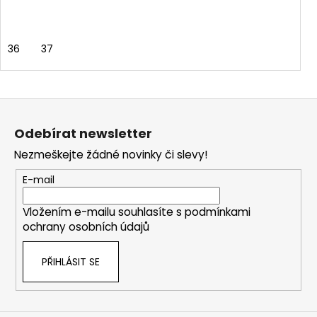
36
37
Z
á
Odebírat newsletter
p
Nezmeškejte žádné novinky či slevy!
a
t
E-mail
í
Vložením e-mailu souhlasíte s
podmínkami
ochrany osobních údajů
PŘIHLÁSIT SE