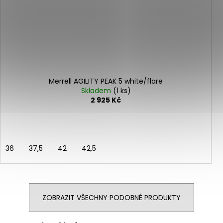
Merrell AGILITY PEAK 5 white/flare
Skladem
(1 ks)
2 925 Kč
36
37,5
42
42,5
ZOBRAZIT VŠECHNY PODOBNÉ PRODUKTY