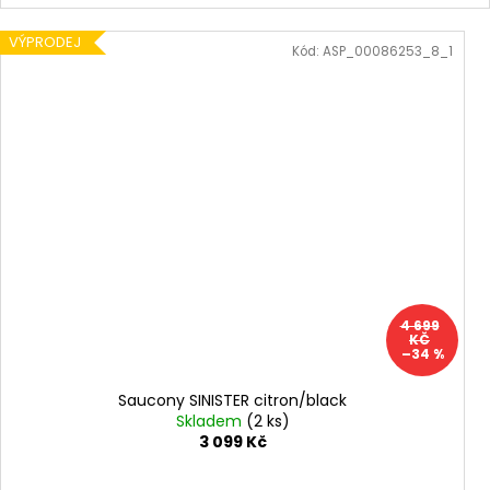
VÝPRODEJ
Kód:
ASP_00086253_8_1
4 699
KČ
–34 %
Saucony SINISTER citron/black
Skladem
(2 ks)
3 099 Kč