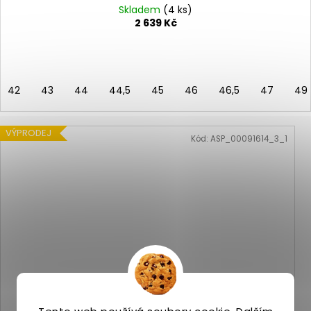
Skladem
(4 ks)
2 639 Kč
42
43
44
44,5
45
46
46,5
47
49
VÝPRODEJ
Kód:
ASP_00091614_3_1