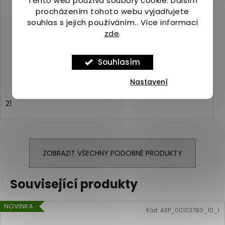
Tento web používá soubory cookie. Dalším
procházením tohoto webu vyjadřujete
souhlas s jejich používáním.. Více informací
zde
.
Merrell BARE STEPS A83 SNEAKER multi
Skladem
(4 ks)
1 119 Kč
Souhlasím
Nastavení
21
ZOBRAZIT VŠECHNY PODOBNÉ PRODUKTY
Související produkty
NOVINKA
Kód:
ASP_00103780_10_1