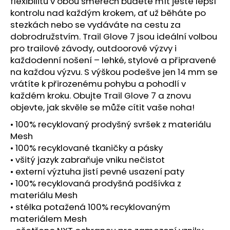
č
flexibilitu v obou směrech budete mít ještě lepší
u
kontrolu nad každým krokem, ať už běháte po
j
stezkách nebo se vydáváte na cestu za
e
dobrodružstvím. Trail Glove 7 jsou ideální volbou
m
pro trailové závody, outdoorové výzvy i
e
každodenní nošení – lehké, stylové a připravené
na každou výzvu. S výškou podešve jen 14 mm se
vrátíte k přirozenému pohybu a pohodlí v
BOTY
každém kroku. Obujte Trail Glove 7 a znovu
CRAFT
NORDLITE
objevte, jak skvěle se může cítit vaše noha!
SPEED
2
• 100% recyklovaný prodyšný svršek z materiálu
-
Mesh
ČERNÁ
• 100% recyklované tkaničky a pásky
5
• všitý jazyk zabraňuje vniku nečistot
490
• externí výztuha jistí pevné usazení paty
Kč
• 100% recyklovaná prodyšná podšívka z
materiálu Mesh
• stélka potažená 100% recyklovaným
materiálem Mesh