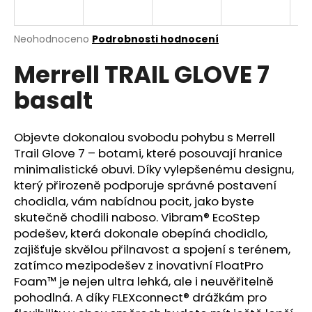
a
j
Průměrné
Neohodnoceno
Podrobnosti hodnocení
í
hodnocení
Merrell TRAIL GLOVE 7
produktu
t
je
?
basalt
0,0
z
5
hvězdiček.
Objevte dokonalou svobodu pohybu s Merrell
Trail Glove 7 – botami, které posouvají hranice
HLEDAT
minimalistické obuvi. Díky vylepšenému designu,
který přirozeně podporuje správné postavení
chodidla, vám nabídnou pocit, jako byste
skutečně chodili naboso. Vibram® EcoStep
D
podešev, která dokonale obepíná chodidlo,
o
zajišťuje skvělou přilnavost a spojení s terénem,
p
zatímco mezipodešev z inovativní FloatPro
o
Foam™ je nejen ultra lehká, ale i neuvěřitelně
r
pohodlná. A díky FLEXconnect® drážkám pro
u