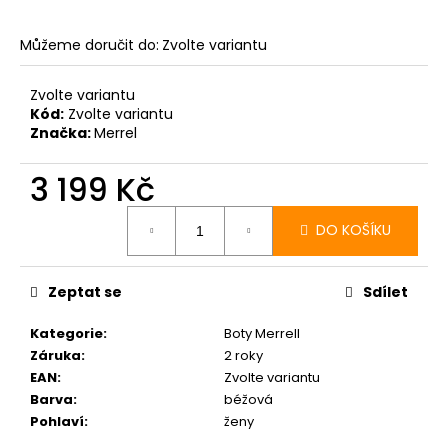
Můžeme doručit do:
Zvolte variantu
Zvolte variantu
Kód:
Zvolte variantu
Značka:
Merrel
3 199 Kč
Měrná
cena:
DO KOŠÍKU
Zeptat se
Sdílet
Kategorie
:
Boty Merrell
Záruka
:
2 roky
EAN
:
Zvolte variantu
Barva
:
béžová
Pohlaví
:
ženy