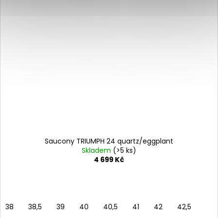
Saucony TRIUMPH 24 quartz/eggplant
Skladem
(>5 ks)
4 699 Kč
38
38,5
39
40
40,5
41
42
42,5