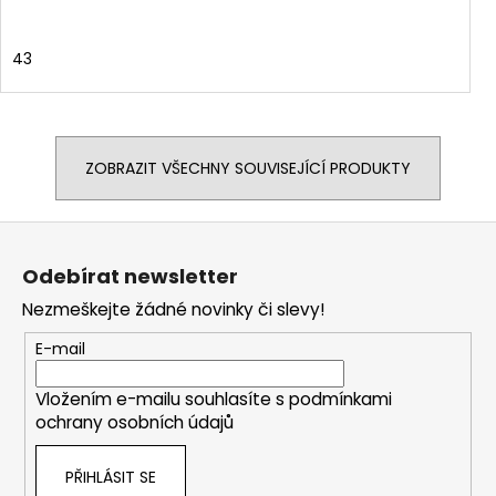
43
ZOBRAZIT VŠECHNY SOUVISEJÍCÍ PRODUKTY
Z
á
Odebírat newsletter
p
Nezmeškejte žádné novinky či slevy!
a
t
E-mail
í
Vložením e-mailu souhlasíte s
podmínkami
ochrany osobních údajů
PŘIHLÁSIT SE