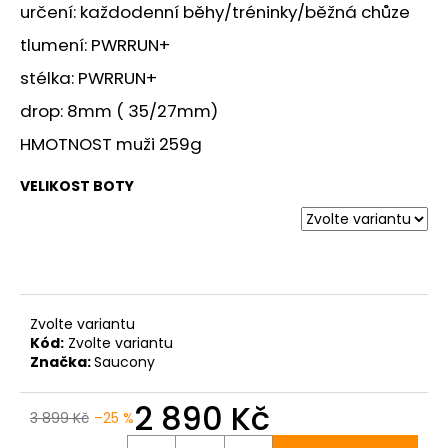
č
určení: každodenní běhy/tréninky/běžná chůze
u
tlumení: PWRRUN+
j
e
stélka: PWRRUN+
m
drop: 8mm ( 35/27mm)
e
HMOTNOST muži 259g
BOTY
VELIKOST BOTY
CRAFT
XPLOR
PRO
MATRYX
-
ŠEDÁ
4
399
Zvolte variantu
Kč
Kód:
Zvolte variantu
Značka:
Saucony
2 890 Kč
3 899 Kč
–25 %
Měrná
cena: