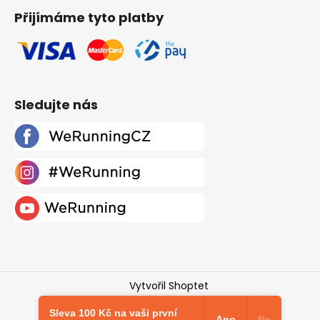
Přijímáme tyto platby
Sledujte nás
Vytvořil Shoptet
Copyright 2026
Werunning.cz
. Všechna práva
Sleva 100 Kč na vaši první
vyhrazena.
Upravit nastavení cookies
Ano
Ne