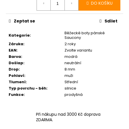
DO KOŠÍKU
Zeptat se
Sdílet
Běžecké boty pánské
Kategorie
:
Saucony
Záruka
:
2 roky
EAN
:
Zvolte variantu
Barva
:
modrá
Došlap
:
neutrální
Drop
:
8 mm
Pohlaví
:
muži
Tlumení
:
Střední
Typ povrchu - běh
:
silnice
Funkce
:
prodyšná
Při nákupu nad 3000 Kč doprava
ZDARMA.