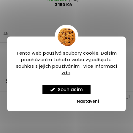
3 190 Kč
45
Tento web používá soubory cookie. Dalším
procházením tohoto webu vyjadřujete
ZOBRAZIT VŠECHNY PODOBNÉ PRODUKTY
souhlas s jejich používáním.. Více informací
zde
.
Související produkty
Souhlasím
Kód:
ASP_00101200_10_1
Nastavení