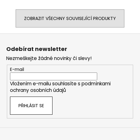
ZOBRAZIT VŠECHNY SOUVISEJÍCÍ PRODUKTY
Z
á
Odebírat newsletter
p
Nezmeškejte žádné novinky či slevy!
a
t
E-mail
í
Vložením e-mailu souhlasíte s
podmínkami
ochrany osobních údajů
PŘIHLÁSIT SE