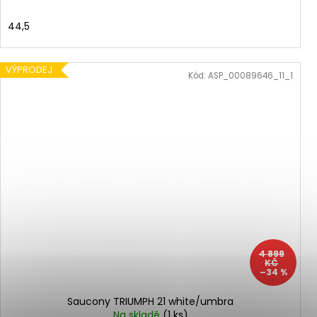
44,5
VÝPRODEJ
Kód:
ASP_00089646_11_1
4 899
KČ
–34 %
Saucony TRIUMPH 21 white/umbra
Na skladě
(1 ks)