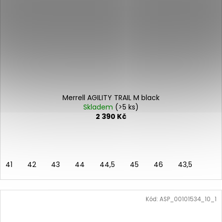
Merrell AGILITY TRAIL M black
Skladem
(>5 ks)
2 390 Kč
41
42
43
44
44,5
45
46
43,5
Kód:
ASP_00101534_10_1