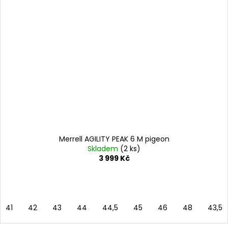
Merrell AGILITY PEAK 6 M pigeon
Skladem
(2 ks)
3 999 Kč
41
42
43
44
44,5
45
46
48
43,5