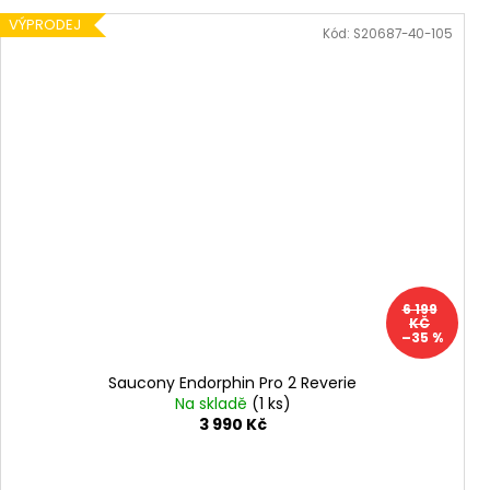
VÝPRODEJ
Kód:
S20687-40-105
6 199
KČ
–35 %
Saucony Endorphin Pro 2 Reverie
Na skladě
(1 ks)
3 990 Kč