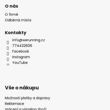
O nás
O firmě
Odběrná místa
Kontakty
info@werunning.cz
774432606
Facebook
Instagram
YouTube
Vše o nákupu
Možnosti platby a dopravy
Reklamace
Vrácení a výměna zboží