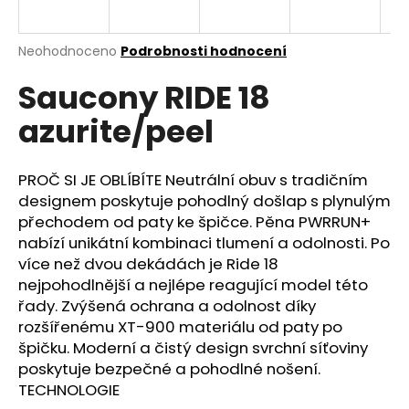
a
j
Průměrné
Neohodnoceno
Podrobnosti hodnocení
í
hodnocení
Saucony RIDE 18
produktu
t
je
?
azurite/peel
0,0
z
5
hvězdiček.
PROČ SI JE OBLÍBÍTE Neutrální obuv s tradičním
designem poskytuje pohodlný došlap s plynulým
HLEDAT
přechodem od paty ke špičce. Pěna PWRRUN+
nabízí unikátní kombinaci tlumení a odolnosti. Po
více než dvou dekádách je Ride 18
nejpohodlnější a nejlépe reagující model této
D
řady. Zvýšená ochrana a odolnost díky
o
rozšířenému XT-900 materiálu od paty po
p
špičku. Moderní a čistý design svrchní síťoviny
o
poskytuje bezpečné a pohodlné nošení.
r
TECHNOLOGIE
u