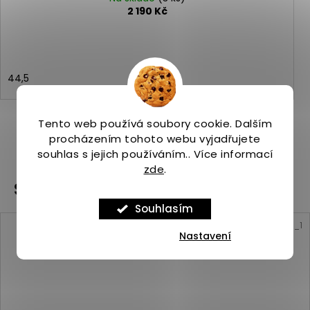
2 190 Kč
44,5
Tento web používá soubory cookie. Dalším
procházením tohoto webu vyjadřujete
ZOBRAZIT VŠECHNY PODOBNÉ PRODUKTY
souhlas s jejich používáním.. Více informací
zde
.
Související produkty
Souhlasím
Kód:
ASP_00101200_10_1
Nastavení