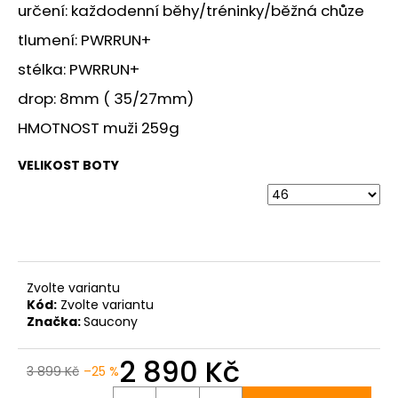
č
určení: každodenní běhy/tréninky/běžná chůze
u
tlumení: PWRRUN+
j
e
stélka: PWRRUN+
m
drop: 8mm ( 35/27mm)
e
HMOTNOST muži 259g
BOTY
VELIKOST BOTY
CRAFT
PURE
TRAIL
PRO
-
ČERVENÁ
3
290
Zvolte variantu
Kč
Kód:
Zvolte variantu
Značka:
Saucony
2 890 Kč
3 899 Kč
–25 %
Měrná
cena: