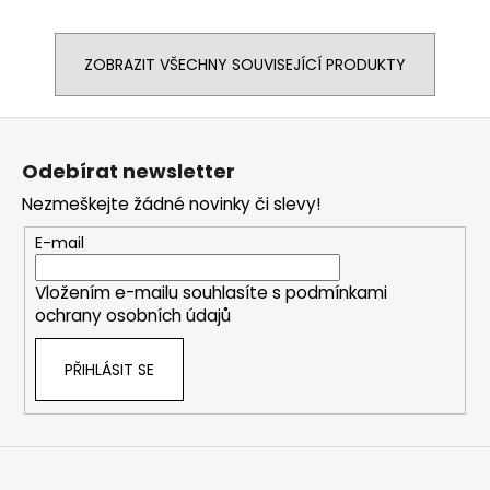
ZOBRAZIT VŠECHNY SOUVISEJÍCÍ PRODUKTY
Z
á
Odebírat newsletter
p
Nezmeškejte žádné novinky či slevy!
a
t
E-mail
í
Vložením e-mailu souhlasíte s
podmínkami
ochrany osobních údajů
PŘIHLÁSIT SE