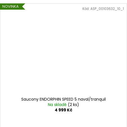
NOVINKA
Kód:
ASP_00103632_10_1
Saucony ENDORPHIN SPEED 5 naval/tranquil
Na skladě
(2 ks)
4 999 Kč