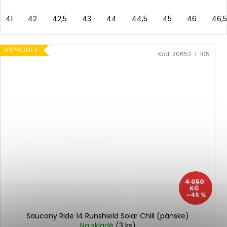
41
42
42,5
43
44
44,5
45
46
46,5
VÝPRODEJ
Kód:
20652-1-105
4 050
KČ
–45 %
Saucony Ride 14 Runshield Solar Chill (pánske)
Na skladě
(3 ks)