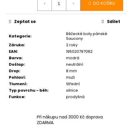
DO KOŠÍKU
Zeptat se
Sdílet
Běžecké boty pánské
Kategorie
:
Saucony
Záruka
:
2 roky
EAN
:
195020797082
Barva
:
modrá
Došlap
:
neutrální
Drop
:
8 mm
Pohlaví
:
muži
Tlumení
:
Střední
Typ povrchu - běh
:
silnice
Funkce
:
prodyšná
Při nákupu nad 3000 Kč doprava
ZDARMA.