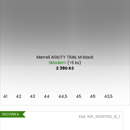
Merrell AGILITY TRAIL M black
Skladem
(>5 ks)
2 390 Kč
41
42
43
44
44,5
45
46
43,5
NOVINKA
Kód:
ASP_00097102_8_1