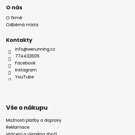
O nás
O firmě
Odběrná místa
Kontakty
info@werunning.cz
774432606
Facebook
Instagram
YouTube
Vše o nákupu
Možnosti platby a dopravy
Reklamace
Vrácení a výměna zboží