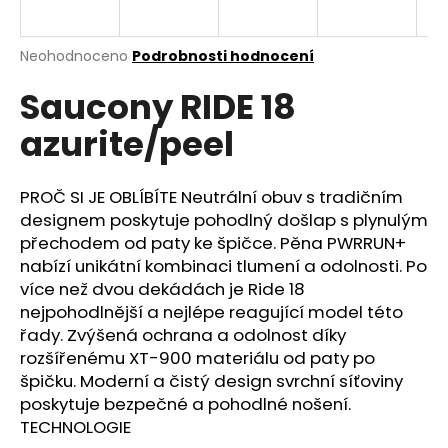
a
j
Průměrné
Neohodnoceno
Podrobnosti hodnocení
í
hodnocení
Saucony RIDE 18
produktu
t
je
?
azurite/peel
0,0
z
5
hvězdiček.
PROČ SI JE OBLÍBÍTE Neutrální obuv s tradičním
designem poskytuje pohodlný došlap s plynulým
HLEDAT
přechodem od paty ke špičce. Pěna PWRRUN+
nabízí unikátní kombinaci tlumení a odolnosti. Po
více než dvou dekádách je Ride 18
nejpohodlnější a nejlépe reagující model této
D
řady. Zvýšená ochrana a odolnost díky
o
rozšířenému XT-900 materiálu od paty po
p
špičku. Moderní a čistý design svrchní síťoviny
o
poskytuje bezpečné a pohodlné nošení.
r
TECHNOLOGIE
u