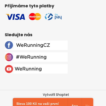
Přijímáme tyto platby
Sledujte nás
Vytvořil Shoptet
Copyright 2026
Werunning.cz
. Všechna práva
Sleva 100 Kč na vaši první
vyhrazena.
Upravit nastavení cookies
Ano
Ne