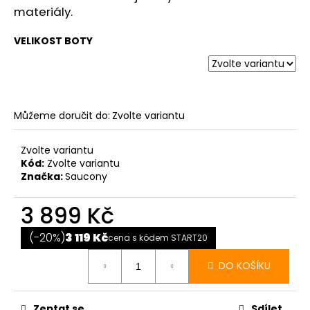
materiály.
VELIKOST BOTY
Můžeme doručit do:
Zvolte variantu
Zvolte variantu
Kód:
Zvolte variantu
Značka:
Saucony
3 899 Kč
Měrná
cena:
(-20%)
3 119 Kč
cena s kódem START20
DO KOŠÍKU
Zeptat se
Sdílet