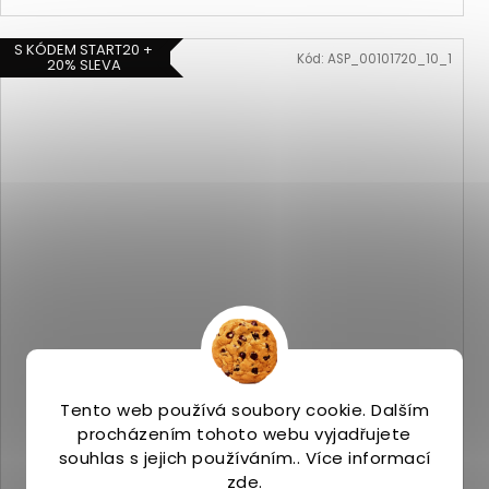
S KÓDEM START20 +
Kód:
ASP_00101720_10_1
20% SLEVA
Saucony PEREGRINE 16 fire/black
Tento web používá soubory cookie. Dalším
Skladem
(1 ks)
procházením tohoto webu vyjadřujete
3 899 Kč
souhlas s jejich používáním.. Více informací
zde
.