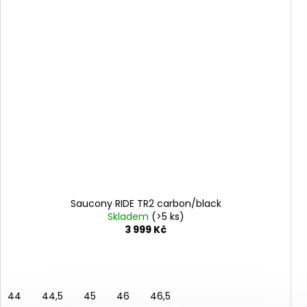
Saucony RIDE TR2 carbon/black
Skladem
(>5 ks)
3 999 Kč
44
44,5
45
46
46,5