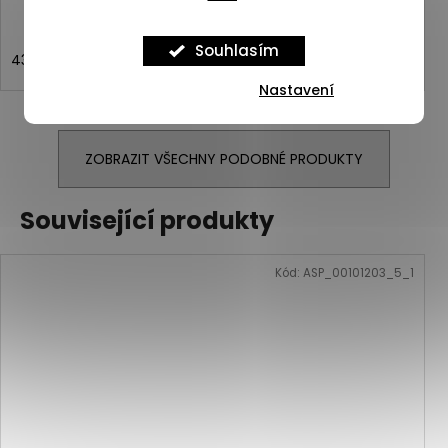
Souhlasím
43
44
44,5
45
46
46,5
Nastavení
ZOBRAZIT VŠECHNY PODOBNÉ PRODUKTY
Související produkty
Kód:
ASP_00101203_5_1