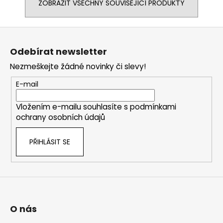
ZOBRAZIT VŠECHNY SOUVISEJÍCÍ PRODUKTY
Z
á
Odebírat newsletter
p
Nezmeškejte žádné novinky či slevy!
a
t
E-mail
í
Vložením e-mailu souhlasíte s
podmínkami
ochrany osobních údajů
PŘIHLÁSIT SE
O nás