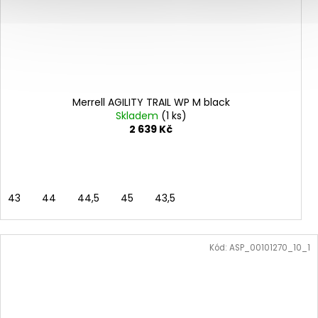
Merrell AGILITY TRAIL WP M black
Skladem
(1 ks)
2 639 Kč
43
44
44,5
45
43,5
Kód:
ASP_00101270_10_1