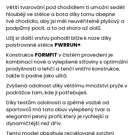
č
u
Větší tvarování pod chodidlem ti umožní sedět
j
hlouběji ve stélce a bota díky tomu obepne
e
tvé chodidlo, aby jsi měl neuvěřitelně plyšový a
m
podpůrný pocit, a to od shora až dolů.
e
Užij si další vrstvu pohodlí blíže k noze díky
polstrované stélce
PWRRUN+
.
BOTY
Konstrukce
FORMFIT
v čistém provedení je
CRAFT
kombinací nové a vylepšené síťoviny s optimální
CTM
ULTRA
prodyšností a lehčí a tenčí vnitřní konstrukce,
TRAIL
takže ti padne jako ulitá.
-
ŠEDÁ
Zvýšená odolnost díky většímu množství pryže v
1
podrážce tam, kde ji potřebuješ.
599
Kč
Díky testům odolnosti a zpětné vazbě od
Původně:
sportovců má tato obuv vylepšený tvar a
1
elegantní pevný profil, který je rychlejší a
990
Kč
dynamičtější než dřív.
Tento model obsahuje recyklované svrchní