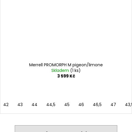
Merrell PROMORPH M pigeon/limone
Skladem
(1 ks)
3 599 Kč
42
43
44
44,5
45
46
46,5
47
43,