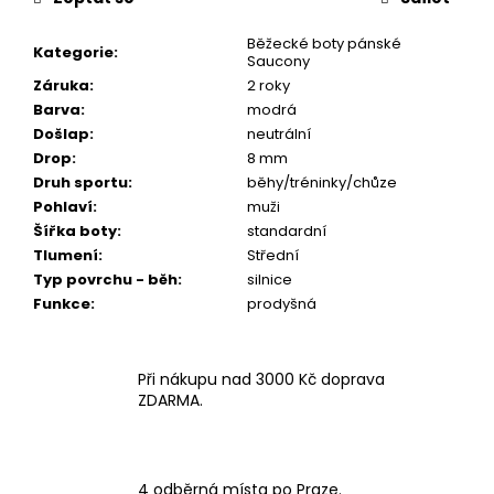
Běžecké boty pánské
Kategorie
:
Saucony
Záruka
:
2 roky
Barva
:
modrá
Došlap
:
neutrální
Drop
:
8 mm
Druh sportu
:
běhy/tréninky/chůze
Pohlaví
:
muži
Šířka boty
:
standardní
Tlumení
:
Střední
Typ povrchu - běh
:
silnice
Funkce
:
prodyšná
Při nákupu nad 3000 Kč doprava
ZDARMA.
4 odběrná místa po Praze.