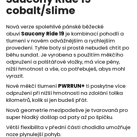
je
a
cobalt/slime
0,0
z
j
5
í
hvězdiček.
Nová verze spolehlivé pánské běžecké
t
obuvi
Saucony Ride 19
je kombinací pohodlí a
?
tlumení v novém odvážnějším a rychlejším
provedení. Tyhle boty si prostě nebudeš chtít po
běhu sundat. Je vyrobena s použitím měkčího
odpružení a polštářové vložky, má více pěny,
nižší hmotnost a vše, co potřebuješ, abys mohl
HLEDAT
vyrazit.
Nové měkčí tlumení
PWRRUN+
ti poskytne více
odpružení při nižší hmotnosti na zdolání tolika
D
kilometrů, kolik si jen budeš přát.
o
Nová geometrie mezipodešve je tvarovaná pro
p
super hladký došlap od paty až po špičku.
o
r
Větší flexibilita v přední části chodidla umožňuje
u
noze plynulejší pohyb.