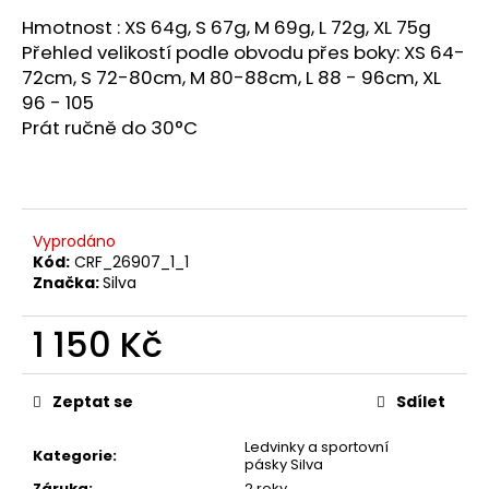
č
u
Hmotnost : XS 64g, S 67g, M 69g, L 72g, XL 75g
j
Přehled velikostí podle obvodu přes boky: XS 64-
e
72cm, S 72-80cm, M 80-88cm, L 88 - 96cm, XL
m
96 - 105
e
Prát ručně do 30°C
BOTY
CRAFT
PURE
Vyprodáno
TRAIL
PRO
Kód:
CRF_26907_1_1
-
Značka:
Silva
ČERVENÁ
3
1 150 Kč
290
Měrná
Kč
cena:
Zeptat se
Sdílet
Ledvinky a sportovní
Kategorie
:
pásky Silva
Záruka
:
2 roky