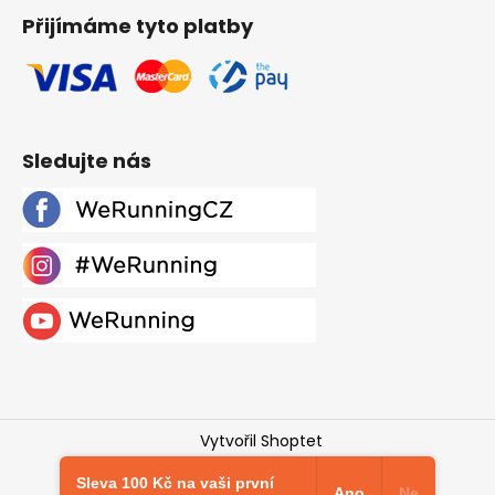
Přijímáme tyto platby
Sledujte nás
Vytvořil Shoptet
Copyright 2026
Werunning.cz
. Všechna práva
Sleva 100 Kč na vaši první
vyhrazena.
Upravit nastavení cookies
Ano
Ne