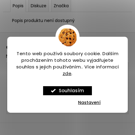
Popis
Diskuze
Značka
Popis produktu není dostupný
Z
á
Odebírat newsletter
p
Tento web používá soubory cookie. Dalším
Nezmeškejte žádné novinky či slevy!
a
procházením tohoto webu vyjadřujete
t
souhlas s jejich používáním.. Více informací
E-mail
í
zde
.
Vložením e-mailu souhlasíte s
podmínkami
ochrany osobních údajů
Souhlasím
PŘIHLÁSIT SE
Nastavení