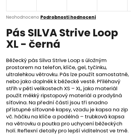
a
j
Průměrné
Neohodnoceno
Podrobnosti hodnocení
í
hodnocení
Pás SILVA Strive Loop
produktu
t
je
?
XL - černá
0,0
z
5
hvězdiček.
Běžecký pás Silva Strive Loop s úložným
prostorem na telefon, klíče, gel, tyčinku,
HLEDAT
ultralehkou větrovku. Pás lze použít samostatně,
nebo jako doplněk k běžecké vestě. Přiléhavý
střih v pěti velikostech XS – XL, jako materiál
použit měkký ripstopový materiál a prodyšná
D
síťovina. Na přední části jsou tři snadno
o
přístupné síťované kapsy, vzadu je kapsa na zip
p
vč. háčku na klíče a podélná – trubková kapsa
o
na větrovku a poutka pro uchycení běžeckých
r
holí. Reflexní detaily pro lepší viditelnost ve tmě.
u