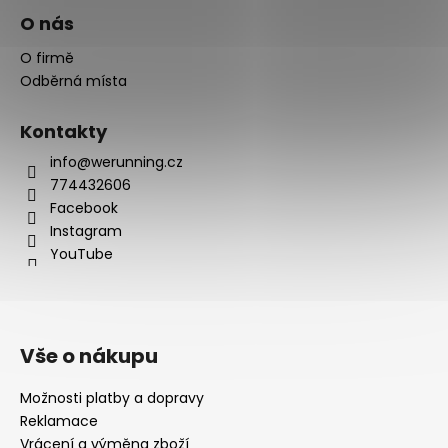
O nás
O firmě
Odběrná místa
Kontakty
info@werunning.cz
774432606
Facebook
Instagram
YouTube
Vše o nákupu
Možnosti platby a dopravy
Reklamace
Vrácení a výměna zboží