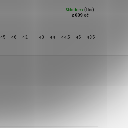
Skladem
(1 ks)
2 639 Kč
45
46
43,5
43
44
44,5
45
43,5