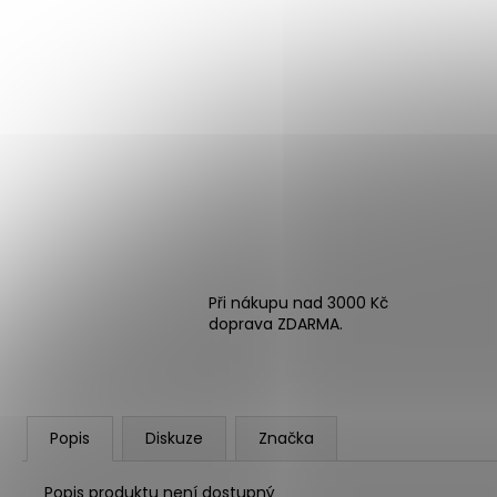
Při nákupu nad 3000 Kč
doprava ZDARMA.
Popis
Diskuze
Značka
Popis produktu není dostupný