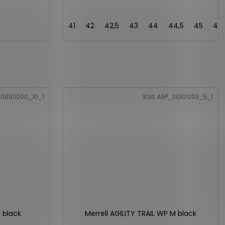
41
42
42,5
43
44
44,5
45
46
00101200_10_1
Kód:
ASP_00101203_5_1
M black
Merrell AGILITY TRAIL WP M black