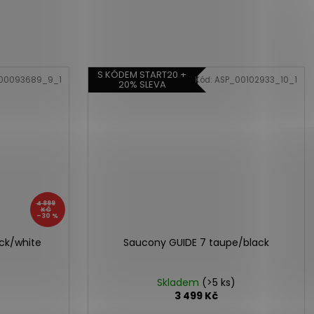
S KÓDEM START20 +
00093689_9_1
Kód:
ASP_00102933_10_1
20% SLEVA
4 899
KČ
–30 %
ck/white
Saucony GUIDE 7 taupe/black
Skladem
(>5 ks)
3 499 Kč