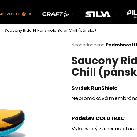
Saucony Ride 14 Runshield Solar Chill (pánske)
Co potřebujete najít?
Průměrné
Neohodnoceno
Podrobnosti
hodnocení
Saucony Rid
produktu
HLEDAT
je
Chill (páns
0,0
z
5
Doporučujeme
hvězdiček.
Svršek RunShield
Nepromokavá membrán
Podešev COLDTRAC
Vylepšený záběr na stu