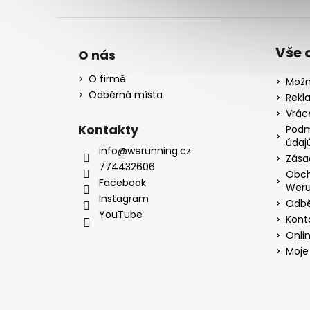
Vše 
O nás
O firmě
Možn
Odběrná místa
Rekl
Vrác
Kontakty
Podm
údaj
info@werunning.cz
Zása
774432606
Obch
Facebook
Weru
Instagram
Odbě
YouTube
Kont
Onli
Moje