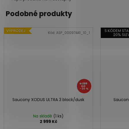
Podobné produkty
VÝPRODEJ
S KÓDEM STA
Kód:
ASP_00097441_10_1
20% SLE
4 299
KČ
–30 %
Saucony XODUS ULTRA 3 black/dusk
Saucony
Na skladě
(1 ks)
2 999 Kč