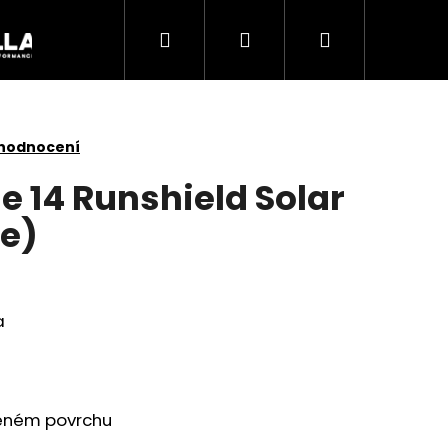
Hledat
Přihlášení
Nákupní
Akce
košík
 hodnocení
e 14 Runshield Solar
ke)
a
Následující
deném povrchu