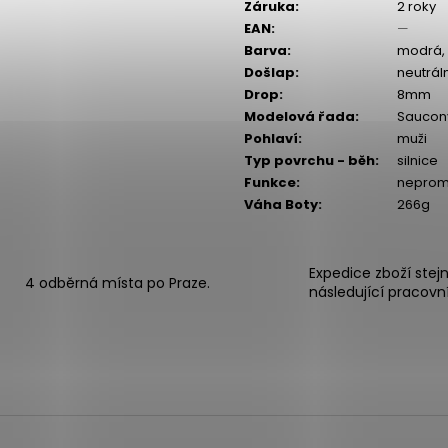
Záruka
:
2 roky
EAN
:
—
Barva
:
modrá, 
Došlap
:
neutrál
Drop
:
8mm
Modelová řada
:
Saucon
Pohlaví
:
muži
Typ povrchu - běh
:
silnice
Funkce
:
neprom
Váha Boty
:
266g
Expedice zboží stej
4 odběrná místa po Praze.
následující pracovn