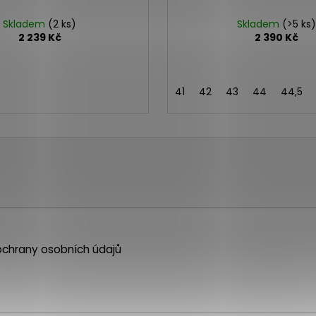
Skladem
(2 ks)
Skladem
(>5 ks)
2 239 Kč
2 390 Kč
41
42
43
44
44,5
chrany osobních údajů