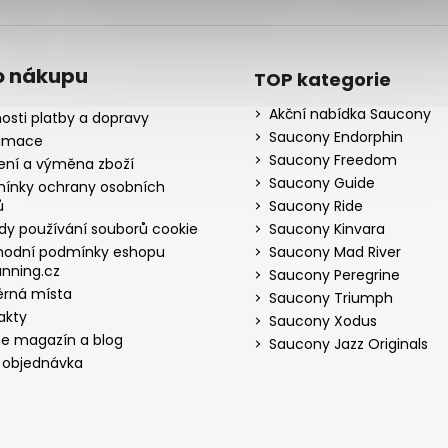
o nákupu
TOP kategorie
Akční nabídka Saucony
osti platby a dopravy
Saucony Endorphin
amace
Saucony Freedom
ení a výměna zboží
Saucony Guide
ínky ochrany osobních
ů
Saucony Ride
dy používání souborů cookie
Saucony Kinvara
odní podmínky eshopu
Saucony Mad River
nning.cz
Saucony Peregrine
rná místa
Saucony Triumph
akty
Saucony Xodus
ne magazín a blog
Saucony Jazz Originals
 objednávka