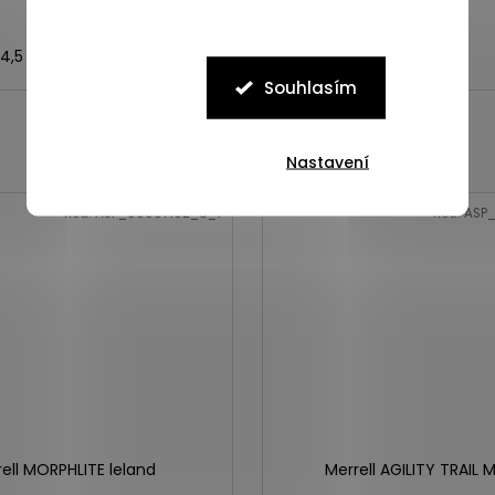
4,5
45
46
46,5
44
Souhlasím
Nastavení
Kód:
ASP_00097102_8_1
Kód:
ASP_
ell MORPHLITE leland
Merrell AGILITY TRAIL 