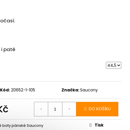
 ULTRA 3 BLACK/DUSK
 Kč
počasí.
 i patě
Kód:
20652-1-105
Značka:
Saucony
Kč
DO KOŠÍKU
Měrná
cena:
Tisk
é boty pánské Saucony