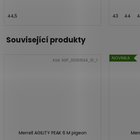
44,5
43
44
4
Související produkty
NOVINKA
Kód:
ASP_00101534_10_1
Merrell AGILITY PEAK 6 M pigeon
Merr