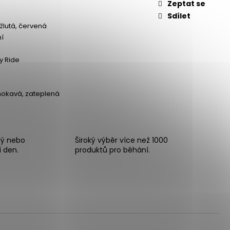
Zeptat se
Sdílet
žlutá, červená
ní
y Ride
okavá, zateplená
ný nebo
Široký výběr více než 1000
í den.
produktů pro běhání.