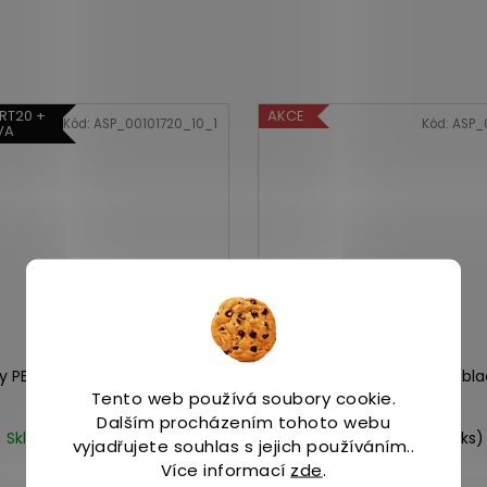
RT20 +
AKCE
Kód:
ASP_00101720_10_1
Kód:
ASP_
VA
 PEREGRINE 16 fire/black
Saucony TRIUMPH 22 bla
Tento web používá soubory cookie.
Dalším procházením tohoto webu
Skladem
(1 ks)
Na skladě
(1 ks)
vyjadřujete souhlas s jejich používáním..
3 899 Kč
3 419 Kč
Více informací
zde
.