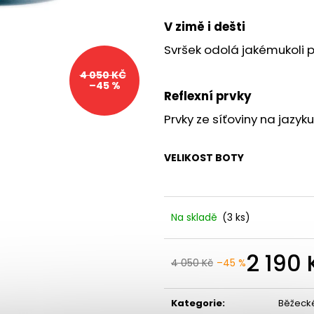
BOTY CRAFT CTM ULTRA TRAIL - ŠEDÁ
SAUCONY XODUS
1 599 Kč
2 999 Kč
V zimě i dešti
Původně:
1 990 Kč
Původně:
4 299
Svršek odolá jakémukoli 
4 050 KČ
–45 %
Reflexní prvky
Prvky ze síťoviny na jazyku
VELIKOST BOTY
Na skladě
(3 ks)
2 190 
4 050 Kč
–45 %
Kategorie
:
Běžeck