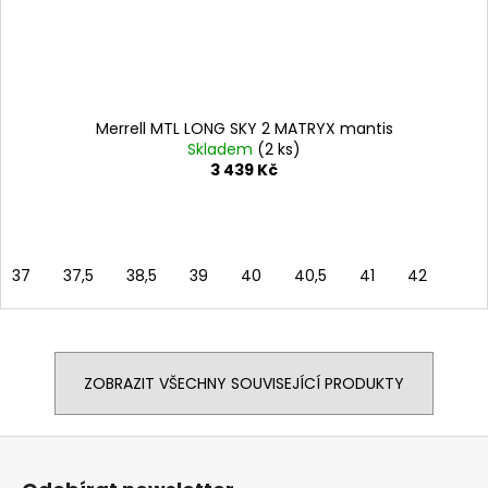
Merrell MTL LONG SKY 2 MATRYX mantis
Skladem
(2 ks)
3 439 Kč
37
37,5
38,5
39
40
40,5
41
42
ZOBRAZIT VŠECHNY SOUVISEJÍCÍ PRODUKTY
Z
á