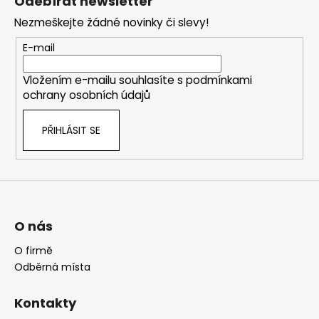
Odebírat newsletter
p
Nezmeškejte žádné novinky či slevy!
a
t
E-mail
í
Vložením e-mailu souhlasíte s
podmínkami
ochrany osobních údajů
PŘIHLÁSIT SE
O nás
O firmě
Odběrná místa
Kontakty