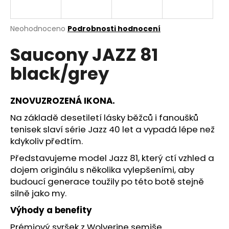
a
j
Průměrné
Neohodnoceno
Podrobnosti hodnocení
í
hodnocení
Saucony JAZZ 81
produktu
t
je
?
black/grey
0,0
z
5
hvězdiček.
ZNOVUZROZENÁ IKONA
.
Na základě desetiletí lásky běžců i fanoušků
HLEDAT
tenisek slaví série Jazz 40 let a vypadá lépe než
kdykoliv předtím.
Představujeme model Jazz 81, který ctí vzhled a
D
dojem originálu s několika vylepšeními, aby
o
budoucí generace toužily po této botě stejně
p
silně jako my.
o
r
Výhody a benefity
u
Prémiový svršek z Wolverine semiše.