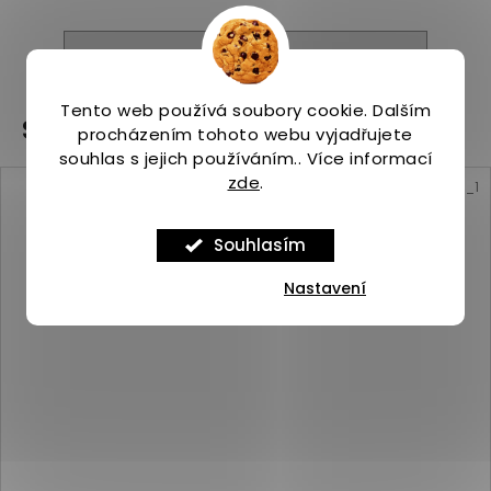
ZOBRAZIT VŠECHNY PODOBNÉ PRODUKTY
Tento web používá soubory cookie. Dalším
Související produkty
procházením tohoto webu vyjadřujete
souhlas s jejich používáním.. Více informací
zde
.
Kód:
ASP_00097345_10_1
Souhlasím
Nastavení