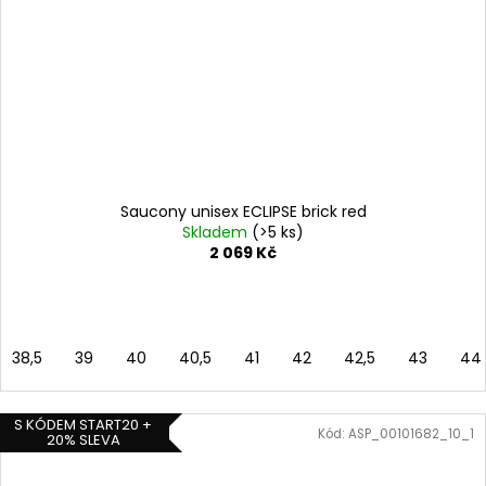
Saucony unisex ECLIPSE brick red
Skladem
(>5 ks)
2 069 Kč
38,5
39
40
40,5
41
42
42,5
43
44
S KÓDEM START20 +
Kód:
ASP_00101682_10_1
20% SLEVA