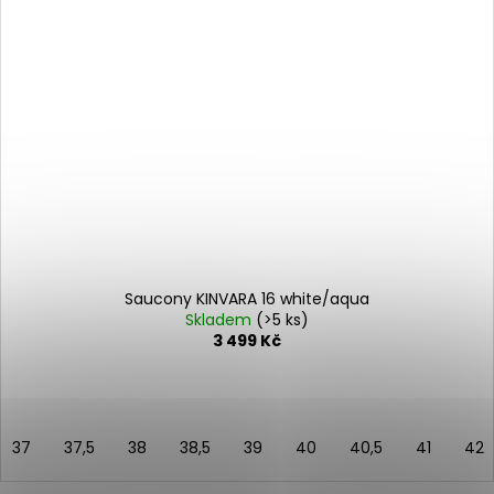
Saucony KINVARA 16 white/aqua
Skladem
(>5 ks)
3 499 Kč
37
37,5
38
38,5
39
40
40,5
41
42