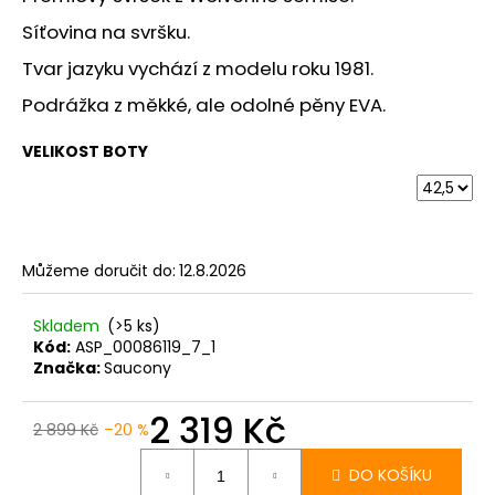
č
u
Síťovina na svršku.
j
Tvar jazyku vychází z modelu roku 1981.
e
m
Podrážka z měkké, ale odolné pěny EVA.
e
VELIKOST BOTY
BOTY
CRAFT
KYPE
PRO
-
Můžeme doručit do:
12.8.2026
ZELENÁ
7
Skladem
(>5 ks)
990
Kód:
ASP_00086119_7_1
Kč
Značka:
Saucony
2 319 Kč
2 899 Kč
–20 %
Měrná
cena:
DO KOŠÍKU