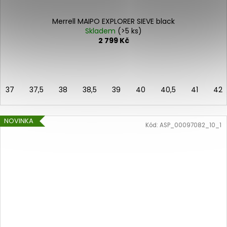
Merrell MAIPO EXPLORER SIEVE black
Skladem
(>5 ks)
2 799 Kč
37
37,5
38
38,5
39
40
40,5
41
42
NOVINKA
Kód:
ASP_00097082_10_1