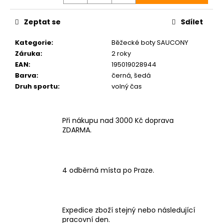
Zeptat se
Sdílet
Kategorie
:
Běžecké boty SAUCONY
Záruka
:
2 roky
EAN
:
195019028944
Barva
:
černá, šedá
Druh sportu
:
volný čas
Při nákupu nad 3000 Kč doprava
ZDARMA.
4 odběrná místa po Praze.
Expedice zboží stejný nebo následující
pracovní den.