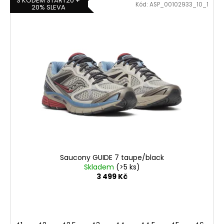
S KÓDEM START20 +
Kód:
ASP_00102933_10_1
20% SLEVA
Saucony GUIDE 7 taupe/black
Skladem
(>5 ks)
3 499 Kč