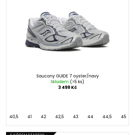
Saucony GUIDE 7 oyster/navy
Skladem
(>5 ks)
3 499 Kč
40,5
41
42
42,5
43
44
44,5
45