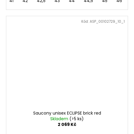
41
42
42,5
43
44
44,5
45
46
4
Kód:
ASP_00102729_10_1
Saucony unisex ECLIPSE brick red
Skladem
(>5 ks)
2 069 Kč