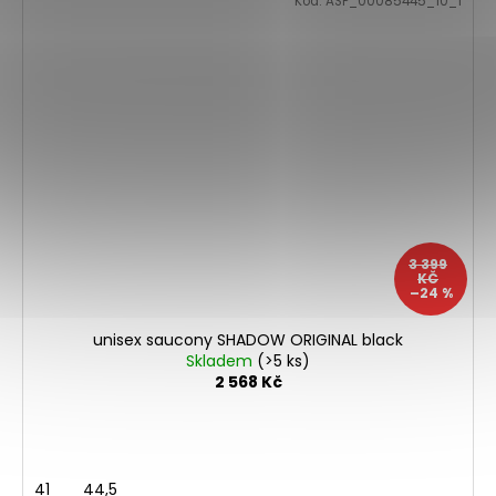
Kód:
ASP_00085445_10_1
3 399
KČ
–24 %
unisex saucony SHADOW ORIGINAL black
Skladem
(>5 ks)
2 568 Kč
41
44,5