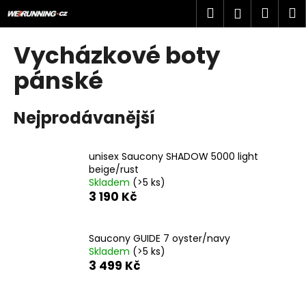
K
Přejít
Hledat
Náku
M
Přihlášen
na
o
obsah
Zpět
Zpět
košík
š
Vycházkové boty
í
C
pánské
k
o
p
Nejprodávanější
o
t
unisex Saucony SHADOW 5000 light
ř
beige/rust
e
Skladem
(>5 ks)
b
3 190 Kč
u
j
Saucony GUIDE 7 oyster/navy
e
Skladem
(>5 ks)
3 499 Kč
t
e
n