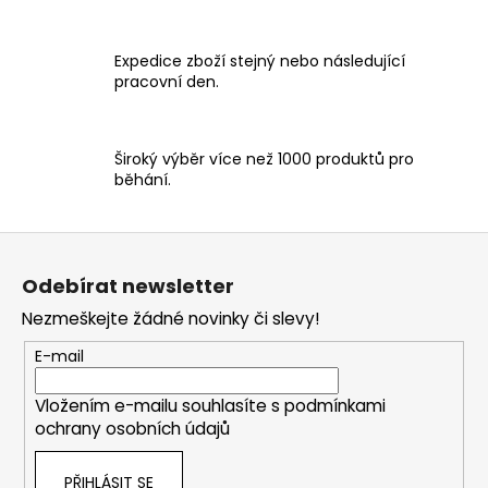
k
y
v
Expedice zboží stejný nebo následující
ý
pracovní den.
p
i
s
Široký výběr více než 1000 produktů pro
u
běhání.
Z
á
Odebírat newsletter
p
Nezmeškejte žádné novinky či slevy!
a
t
E-mail
í
Vložením e-mailu souhlasíte s
podmínkami
ochrany osobních údajů
PŘIHLÁSIT SE