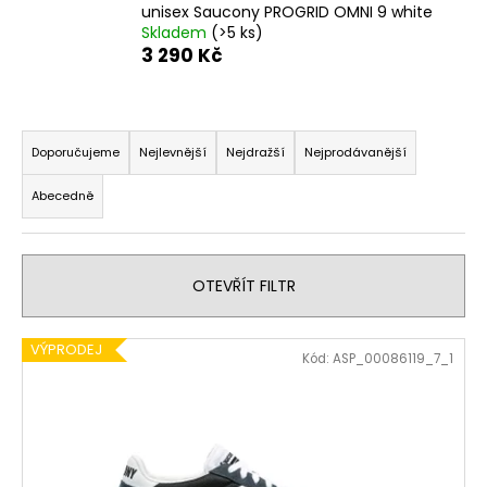
unisex Saucony PROGRID OMNI 9 white
a
Skladem
(>5 ks)
j
3 290 Kč
í
t
Ř
?
a
Doporučujeme
Nejlevnější
Nejdražší
Nejprodávanější
z
Abecedně
e
n
HLEDAT
í
OTEVŘÍT FILTR
p
r
D
V
o
VÝPRODEJ
Kód:
ASP_00086119_7_1
o
ý
d
p
p
u
o
i
k
r
s
t
u