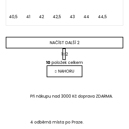
40,5
41
42
42,5
43
44
44,5
NAČÍST DALŠÍ 2
S
1
2
t
O
r
10
položek celkem
v
á
NAHORU
l
n
k
á
o
d
v
a
á
Při nákupu nad 3000 Kč doprava ZDARMA.
c
n
í
í
p
r
v
4 odběrná místa po Praze.