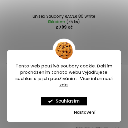
unisex Saucony RACER 80 white
Skladem
(>5 ks)
2 799 Kč
40
40,5
41
42
42,5
43
44
44,5
Tento web používá soubory cookie. Dalším
procházením tohoto webu vyjadřujete
souhlas s jejich používáním.. Více informací
zde
.
Souhlasím
Nastavení