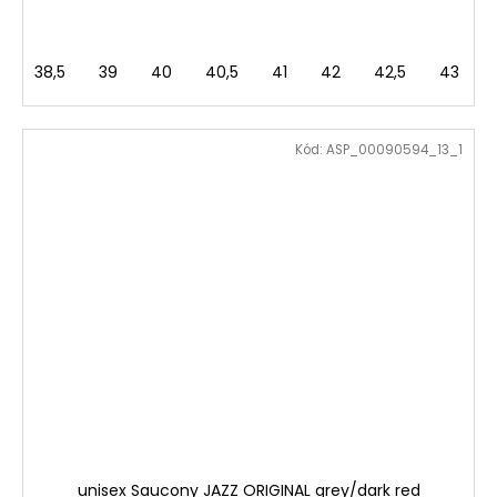
38,5
39
40
40,5
41
42
42,5
43
Kód:
ASP_00090594_13_1
unisex Saucony JAZZ ORIGINAL grey/dark red