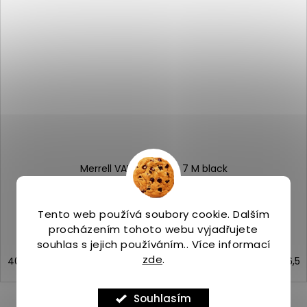
Merrell VAPOR GLOVE 7 M black
Skladem
(>5 ks)
2 399 Kč
Tento web používá soubory cookie. Dalším
procházením tohoto webu vyjadřujete
souhlas s jejich používáním.. Více informací
zde
.
40
41
42
43
44
44,5
45
46
46,5
Souhlasím