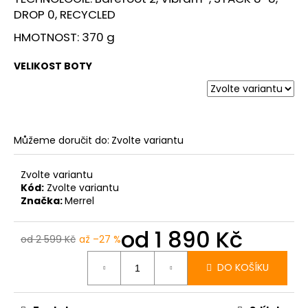
DROP 0, RECYCLED
HMOTNOST: 370 g
VELIKOST BOTY
Můžeme doručit do:
Zvolte variantu
Zvolte variantu
Kód:
Zvolte variantu
Značka:
Merrel
od
1 890 Kč
od 2 599 Kč
až –27 %
Měrná
cena:
DO KOŠÍKU