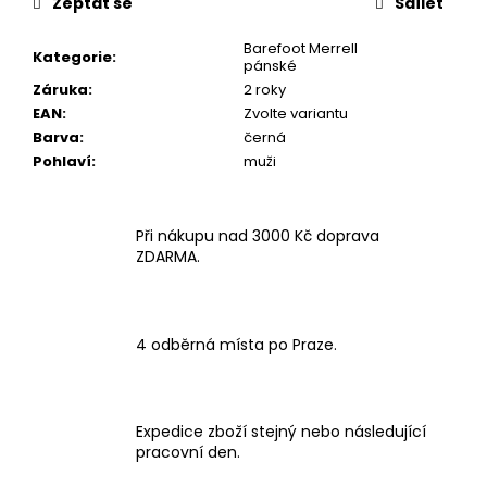
Zeptat se
Sdílet
Barefoot Merrell
Kategorie
:
pánské
Záruka
:
2 roky
EAN
:
Zvolte variantu
Barva
:
černá
Pohlaví
:
muži
Při nákupu nad 3000 Kč doprava
ZDARMA.
4 odběrná místa po Praze.
Expedice zboží stejný nebo následující
pracovní den.