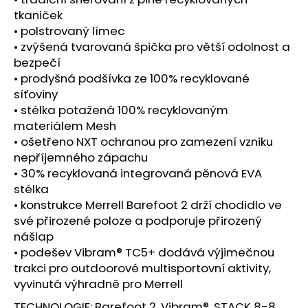
č
tkaniček
u
• polstrovaný límec
j
e
• zvýšená tvarovaná špička pro větší odolnost a
m
bezpečí
e
• prodyšná podšívka ze 100% recyklované
síťoviny
• stélka potažená 100% recyklovaným
BOTY
materiálem Mesh
CRAFT
• ošetřeno NXT ochranou pro zamezení vzniku
ENDURANCE
3
nepříjemného zápachu
-
• 30% recyklovaná integrovaná pěnová EVA
BÍLÁ
stélka
3
• konstrukce Merrell Barefoot 2 drží chodidlo ve
990
Kč
své přirozené poloze a podporuje přirozený
nášlap
• podešev Vibram® TC5+ dodává výjimečnou
trakci pro outdoorové multisportovní aktivity,
vyvinutá výhradně pro Merrell
TECHNOLOGIE: Barefoot 2, Vibram®, STACK 8-8,