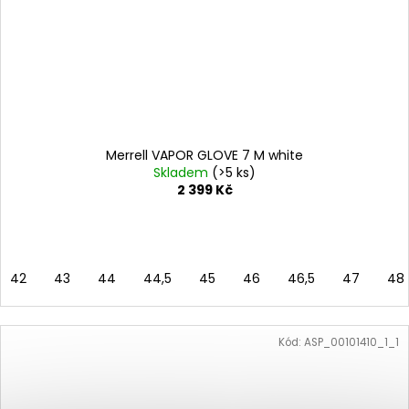
Merrell VAPOR GLOVE 7 M white
Skladem
(>5 ks)
2 399 Kč
42
43
44
44,5
45
46
46,5
47
48
Kód:
ASP_00101410_1_1