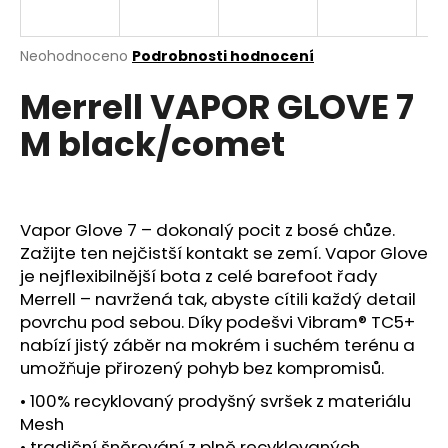
a
j
Průměrné
Neohodnoceno
Podrobnosti hodnocení
í
hodnocení
Merrell VAPOR GLOVE 7
produktu
t
je
?
M black/comet
0,0
z
5
hvězdiček.
Vapor Glove 7 – dokonalý pocit z bosé chůze.
HLEDAT
Zažijte ten nejčistší kontakt se zemí. Vapor Glove
je nejflexibilnější bota z celé barefoot řady
Merrell – navržená tak, abyste cítili každý detail
D
povrchu pod sebou. Díky podešvi Vibram® TC5+
o
nabízí jistý záběr na mokrém i suchém terénu a
p
umožňuje přirozený pohyb bez kompromisů.
o
• 100% recyklovaný prodyšný svršek z materiálu
r
Mesh
u
• tradiční šněrování z plně recyklovaných