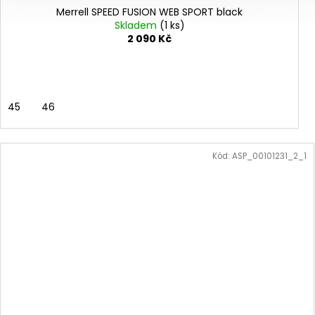
Merrell SPEED FUSION WEB SPORT black
Skladem
(1 ks)
2 090 Kč
45
46
Kód:
ASP_00101231_2_1