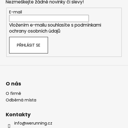
Nezmeškejte žádné novinky či slevy!
a
t
E-mail
í
Vložením e-mailu souhlasíte s
podmínkami
ochrany osobních údajů
PŘIHLÁSIT SE
O nás
O firmě
Odběrná místa
Kontakty
info@werunning.cz