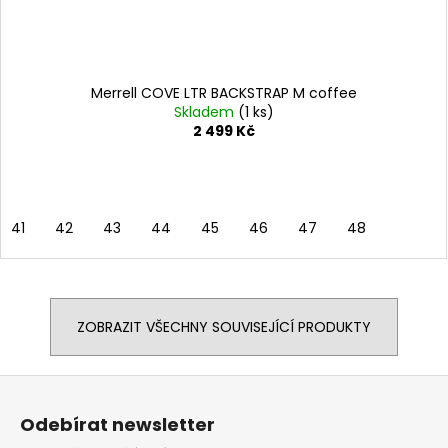
Merrell COVE LTR BACKSTRAP M coffee
Skladem
(1 ks)
2 499 Kč
41
42
43
44
45
46
47
48
ZOBRAZIT VŠECHNY SOUVISEJÍCÍ PRODUKTY
Z
á
Odebírat newsletter
p