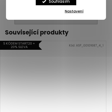
Souhlasím
Nastavení
ZOBRAZIT VŠECHNY PODOBNÉ PRODUKTY
Související produkty
S KÓDEM START20 +
Kód:
ASP_00101687_4_1
20% SLEVA