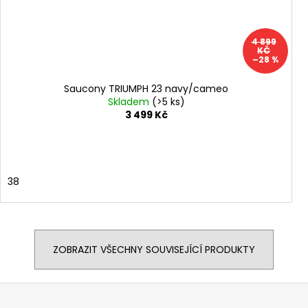
4 899
KČ
–28 %
Saucony TRIUMPH 23 navy/cameo
Skladem
(>5 ks)
3 499 Kč
38
ZOBRAZIT VŠECHNY SOUVISEJÍCÍ PRODUKTY
Z