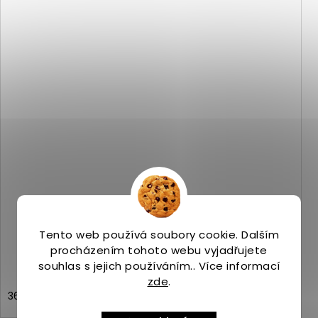
Merrell ANTORA 3 highrise
Skladem
(>5 ks)
2 799 Kč
Tento web používá soubory cookie. Dalším
procházením tohoto webu vyjadřujete
souhlas s jejich používáním.. Více informací
zde
.
36
37