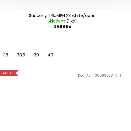
Saucony TRIUMPH 23 white/aqua
Skladem
(1 ks)
4 699 Kč
38
38,5
39
40
AKCE
Kód:
ASP_00099678_5_1