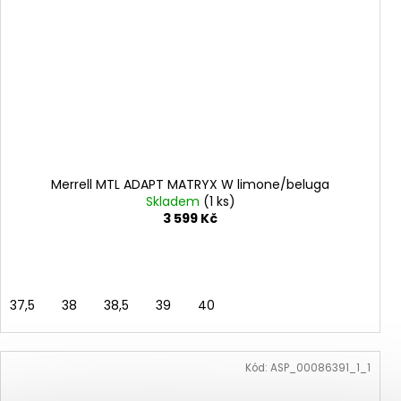
Merrell MTL ADAPT MATRYX W limone/beluga
Skladem
(1 ks)
3 599 Kč
37,5
38
38,5
39
40
Kód:
ASP_00086391_1_1