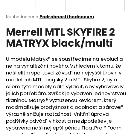
a
j
Průměrné
Neohodnoceno
Podrobnosti hodnocení
í
hodnocení
Merrell MTL SKYFIRE 2
produktu
t
je
?
MATRYX black/multi
0,0
z
5
hvězdiček.
U modelu Matryx® se soustředíme na evoluci a
ne na vynalézání nového. Vzhledem k tomu, že
HLEDAT
naši elitní sportovci závodí na nejvyšší úrovni v
modelech MTL Longsky 2 a MTL Skyfire 2, bylo
cílem tyto modely dále vyladit, aby vyhovovaly
jejich potřebám. Svršek je vybaven jednovrstvou
D
tkaninou Matryx® vyztuženou kevlarem, který
o
maximalizuje prodyšnost a odolnost a zároveň
p
výrazně snižuje roztažnost. Vnitřní úprava
o
podšívky odvádí vlhkost a mezipodešev je
r
vybavena naší nejlepší pěnou FloatPro™ Foam
u