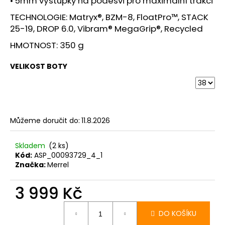
• 5mm výstupky na podešvi pro maximální trakci
TECHNOLOGIE: Matryx®, BZM-8, FloatPro™, STACK
25-19, DROP 6.0, Vibram® MegaGrip®, Recycled
HMOTNOST: 350 g
VELIKOST BOTY
Můžeme doručit do:
11.8.2026
Skladem
(2 ks)
Kód:
ASP_00093729_4_1
Značka:
Merrel
3 999 Kč
Měrná
cena:
DO KOŠÍKU