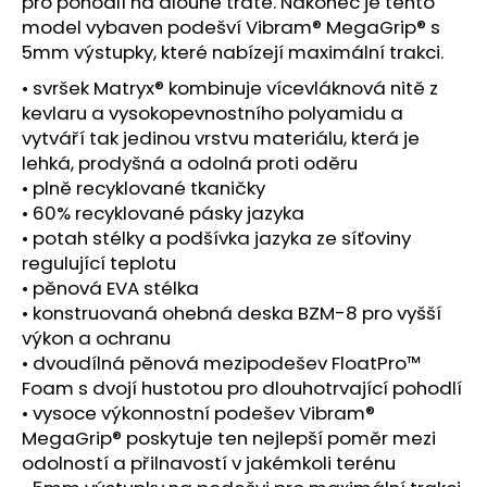
č
pro pohodlí na dlouhé tratě. Nakonec je tento
u
model vybaven podešví Vibram® MegaGrip® s
j
5mm výstupky, které nabízejí maximální trakci.
e
• svršek Matryx® kombinuje vícevláknová nitě z
m
kevlaru a vysokopevnostního polyamidu a
e
vytváří tak jedinou vrstvu materiálu, která je
lehká, prodyšná a odolná proti oděru
BOTY
• plně recyklované tkaničky
CRAFT
• 60% recyklované pásky jazyka
NORDLITE
• potah stélky a podšívka jazyka ze síťoviny
SPEED
2
regulující teplotu
-
• pěnová EVA stélka
ČERNÁ
• konstruovaná ohebná deska BZM-8 pro vyšší
5
výkon a ochranu
490
• dvoudílná pěnová mezipodešev FloatPro™
Kč
Foam s dvojí hustotou pro dlouhotrvající pohodlí
• vysoce výkonnostní podešev Vibram®
MegaGrip® poskytuje ten nejlepší poměr mezi
odolností a přilnavostí v jakémkoli terénu