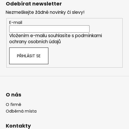
á
Odebírat newsletter
p
Nezmeškejte žádné novinky či slevy!
a
t
E-mail
í
Vložením e-mailu souhlasíte s
podmínkami
ochrany osobních údajů
PŘIHLÁSIT SE
O nás
O firmě
Odběrná místa
Kontakty