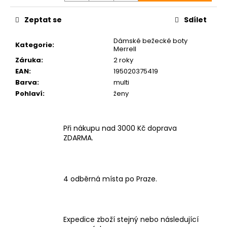
Zeptat se
Sdílet
Dámské bežecké boty
Kategorie
:
Merrell
Záruka
:
2 roky
EAN
:
195020375419
Barva
:
multi
Pohlaví
:
ženy
Při nákupu nad 3000 Kč doprava
ZDARMA.
4 odběrná místa po Praze.
Expedice zboží stejný nebo následující