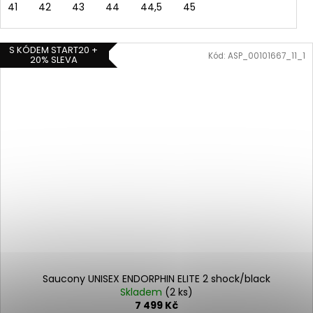
41
42
43
44
44,5
45
S KÓDEM START20 +
Kód:
ASP_00101667_11_1
20% SLEVA
Saucony UNISEX ENDORPHIN ELITE 2 shock/black
Skladem
(2 ks)
7 499 Kč