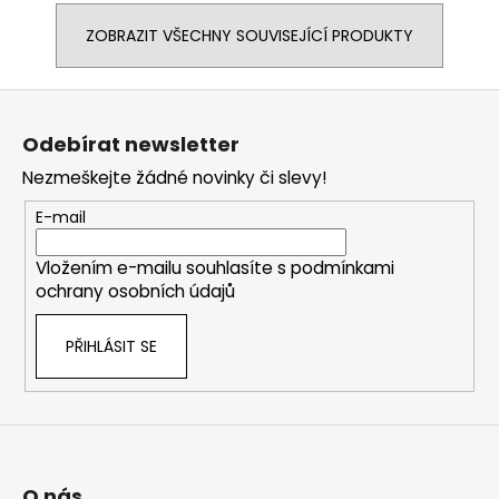
ZOBRAZIT VŠECHNY SOUVISEJÍCÍ PRODUKTY
Z
á
Odebírat newsletter
p
Nezmeškejte žádné novinky či slevy!
a
t
E-mail
í
Vložením e-mailu souhlasíte s
podmínkami
ochrany osobních údajů
PŘIHLÁSIT SE
O nás