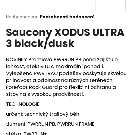
a
j
Průměrné
Neohodnoceno
Podrobnosti hodnocení
í
hodnocení
Saucony XODUS ULTRA
produktu
t
je
?
3 black/dusk
0,0
z
5
hvězdiček.
NOVINKY Prémiová PWRRUN PB pěna zajišťuje
lehkost, efektivitu a maximální pohodlí.
HLEDAT
Vylepšená PWRTRAC podešev poskytuje skvělou
přilnavost a odolnost na různých terénech.
Forefoot Rock Guard pro flexibilní ochranu a
síťovina s vysokou prodyšností.
D
o
TECHNOLOGIE
p
určení: technický trailový běh
o
r
tlumení: PWRRUN PB, PWRRUN FRAME
u
stélka: PWRRUN+