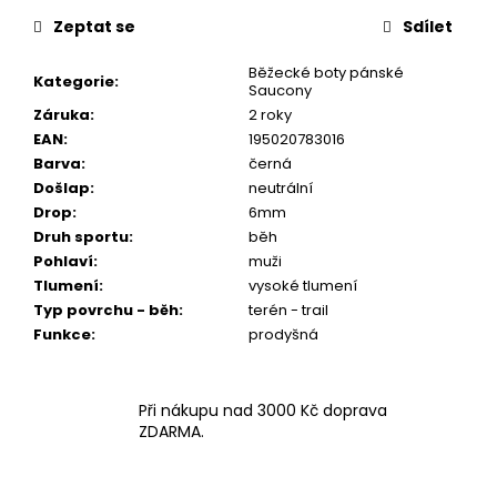
Zeptat se
Sdílet
Běžecké boty pánské
Kategorie
:
Saucony
Záruka
:
2 roky
EAN
:
195020783016
Barva
:
černá
Došlap
:
neutrální
Drop
:
6mm
Druh sportu
:
běh
Pohlaví
:
muži
Tlumení
:
vysoké tlumení
Typ povrchu - běh
:
terén - trail
Funkce
:
prodyšná
Při nákupu nad 3000 Kč doprava
ZDARMA.