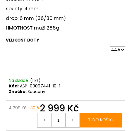
č
u
špunty: 4 mm
j
drop: 6 mm (36/30 mm)
e
m
HMOTNOST muži 288g
e
VELIKOST BOTY
BOTY
CRAFT
XPLOR
PRO
-
ORANŽOVÁ
Na skladě
(1 ks)
4
Kód:
ASP_00097441_10_1
156
Značka:
Saucony
Kč
2 999 Kč
4 299 Kč
–30 %
Měrná
cena:
DO KOŠÍKU