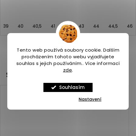
39
40
40,5
41
42
43
44
44,5
46
Tento web používá soubory cookie. Dalším
ZOBRAZIT VŠECHNY PODOBNÉ PRODUKTY
procházením tohoto webu vyjadřujete
souhlas s jejich používáním.. Více informací
zde
.
Související produkty
Souhlasím
Kód:
ASP_00091415_5_1
Nastavení