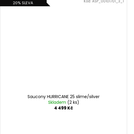
Kód:
ASP_00101701_3_1
20% SLEVA
Saucony HURRICANE 25 slime/silver
Skladem
(2 ks)
4 499 Kč