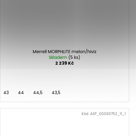
Merrell MORPHLITE melon/hiviz
Skladem
(5 ks)
2 239 Kč
43
44
44,5
43,5
Kód:
ASP_00093752_11_1