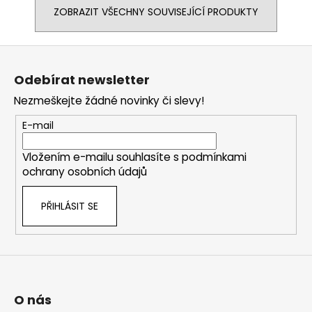
ZOBRAZIT VŠECHNY SOUVISEJÍCÍ PRODUKTY
Z
á
Odebírat newsletter
p
Nezmeškejte žádné novinky či slevy!
a
t
E-mail
í
Vložením e-mailu souhlasíte s
podmínkami
ochrany osobních údajů
PŘIHLÁSIT SE
O nás