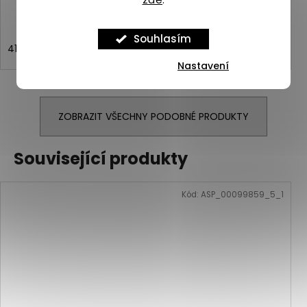
Souhlasím
41
42
43
44
44,5
45
Nastavení
ZOBRAZIT VŠECHNY PODOBNÉ PRODUKTY
Související produkty
Kód:
ASP_00099859_5_1