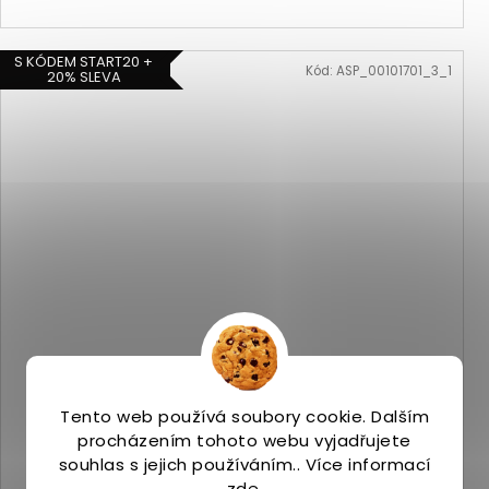
S KÓDEM START20 +
Kód:
ASP_00101701_3_1
20% SLEVA
Tento web používá soubory cookie. Dalším
Saucony HURRICANE 25 slime/silver
procházením tohoto webu vyjadřujete
Skladem
(2 ks)
4 499 Kč
souhlas s jejich používáním.. Více informací
zde
.