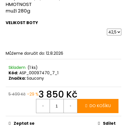
HMOTNOST
muži 280g
VELIKOST BOTY
Můžeme doručit do:
12.8.2026
Skladem
(1 ks)
Kód:
ASP_00097470_7_1
Značka:
Saucony
3 850 Kč
5 499 Kč
–29 %
Měrná
cena:
DO KOŠÍKU
Zeptat se
Sdílet