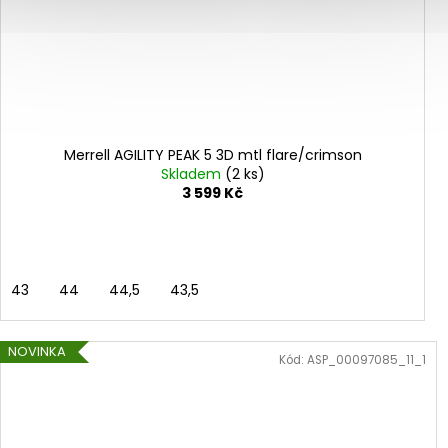
Merrell AGILITY PEAK 5 3D mtl flare/crimson
Skladem
(2 ks)
3 599 Kč
43
44
44,5
43,5
NOVINKA
Kód:
ASP_00097085_11_1