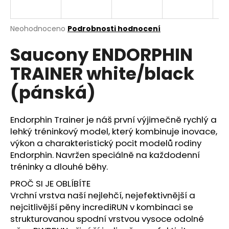
a
j
Průměrné
Neohodnoceno
Podrobnosti hodnocení
í
hodnocení
Saucony ENDORPHIN
produktu
t
je
?
TRAINER white/black
0,0
z
(pánská)
5
hvězdiček.
Endorphin Trainer je náš první výjimečně rychlý a
HLEDAT
lehký tréninkový model, který kombinuje inovace,
výkon a charakteristický pocit modelů rodiny
Endorphin. Navržen speciálně na každodenní
D
tréninky a dlouhé běhy.
o
PROČ SI JE OBLÍBÍTE
p
Vrchní vrstva naší nejlehčí, nejefektivnější a
o
nejcitlivější pěny incrediRUN v kombinaci se
r
u
strukturovanou spodní vrstvou vysoce odolné