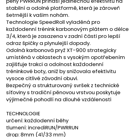
č
pěny PWRRUN přináší jedinečnou efektivitu na
u
stabilní a odolné platformě, která je zároveň
j
šetrnější k vašim nohám.
e
Technologie SpeedRoll vyladěná pro
m
každodenní trénink karbonovým plátem o délce
e
3/4
, která je zasazena v zadní části pro lepší
odraz špičky a plynulejší dopady.
Odolná karbonová pryž XT-900 strategicky
BOTY
umístěná v oblastech s vysokým opotřebením
CRAFT
KYPE
zajišťuje trakci a odolnost každodenní
PRO
tréninkové boty, aniž by snižovala efektivitu
-
vysoce citlivé závodní obuvi.
ZELENÁ
Bezpečný a strukturovaný svršek z technické
7
990
síťoviny s tradiční pěnovou vrstvou poskytuje
Kč
výjimečné pohodlí na dlouhé vzdálenosti
TECHNOLOGIE
určení: každodenní běhy
tlumení: incrediRUN/PWRRUN
drop: 8mm (41/33 mm)