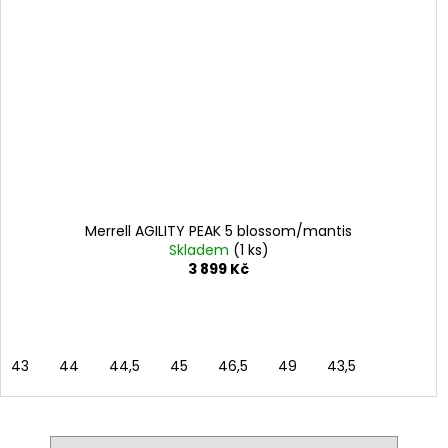
Merrell AGILITY PEAK 5 blossom/mantis
Skladem
(1 ks)
3 899 Kč
43
44
44,5
45
46,5
49
43,5