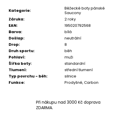
Běžecké boty pánské
Kategorie
:
Saucony
Záruka
:
2 roky
EAN
:
195020792568
Barva
:
bílá
Došlap
:
neutrální
Drop
:
8
Druh sportu
:
běh
Pohlaví
:
muži
Šířka boty
:
standardní
Tlumení
:
střední tlumení
Typ povrchu - běh
:
silnice
Funkce
:
Prodyšné, Carbon
Při nákupu nad 3000 Kč doprava
ZDARMA.