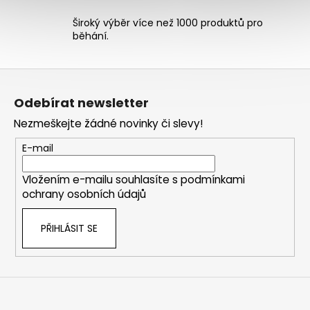
ý
p
Široký výběr více než 1000 produktů pro
běhání.
i
s
u
Z
á
Odebírat newsletter
p
Nezmeškejte žádné novinky či slevy!
a
t
E-mail
í
Vložením e-mailu souhlasíte s
podmínkami
ochrany osobních údajů
PŘIHLÁSIT SE