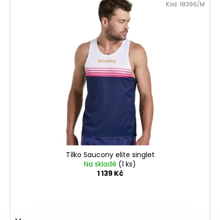
Kód:
18396/M
Tílko Saucony elite singlet
Na skladě
(1 ks)
1 139 Kč