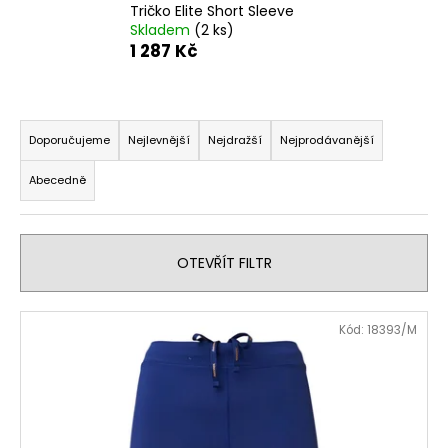
Tričko Elite Short Sleeve
a
Skladem
(2 ks)
j
1 287 Kč
í
t
Ř
?
a
Doporučujeme
Nejlevnější
Nejdražší
Nejprodávanější
z
Abecedně
e
n
HLEDAT
í
OTEVŘÍT FILTR
p
r
D
V
o
Kód:
18393/M
o
ý
d
p
p
u
o
i
k
r
s
t
u