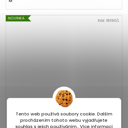
M
NOVINKA
Kód:
18390/L
Tričko Elite Short Sleeve
Skladem
(2 ks)
Tento web používá soubory cookie. Dalším
1 287 Kč
procházením tohoto webu vyjadřujete
souhlas s jejich používáním.. Více informací