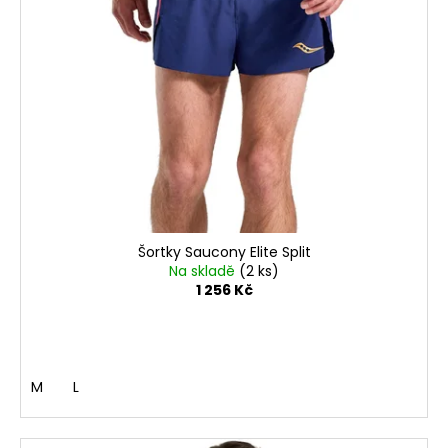
Šortky Saucony Elite Split
Na skladě
(2 ks)
1 256 Kč
M
L